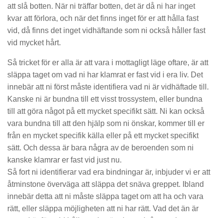
att slå botten. När ni träffar botten, det är då ni har inget
kvar att förlora, och när det finns inget för er att hålla fast
vid, då finns det inget vidhäftande som ni också håller fast
vid mycket hårt.
Så tricket för er alla är att vara i mottagligt läge oftare, är att
släppa taget om vad ni har klamrat er fast vid i era liv. Det
innebär att ni först måste identifiera vad ni är vidhäftade till.
Kanske ni är bundna till ett visst trossystem, eller bundna
till att göra något på ett mycket specifikt sätt. Ni kan också
vara bundna till att den hjälp som ni önskar, kommer till er
från en mycket specifik källa eller på ett mycket specifikt
sätt. Och dessa är bara några av de beroenden som ni
kanske klamrar er fast vid just nu.
Så fort ni identifierar vad era bindningar är, inbjuder vi er att
åtminstone överväga att släppa det snäva greppet. Ibland
innebär detta att ni måste släppa taget om att ha och vara
rätt, eller släppa möjligheten att ni har rätt. Vad det än är