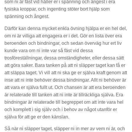
som ni är fäst vid håller er i spänning och ångest i era
fysiska kroppar, och ingenting stöter bort hjälp som
spänning och ångest.
Därför kan denna mycket enkla övning hjälpa er en hel del,
om ni är villiga att engagera er i det. Gör en lista över era
beroenden och bindningar, och sedan överväg hur ert liv
kunde vara om ni inte var så fäst vid dessa
trosföreställningar, dessa omständigheter, eller dessa sätt
att göra saker. Bara tanken på att ni släpper taget kan få er
att släppa taget. Vi vill att ni ska ge er själva kraft genom att
inse att ni inte behöver dessa bindningar. Allt ni behöver är
att vara er själva fullt ut. Och chansen är att era beroenden
är relaterade till tanken att ni inte är tillräckliga själva. Era
bindningar är relaterade till begreppet om att inte vara hel
och komplett i sig själv och i behov av något utanför er
själva för att ge er den känslan.
Så när ni släpper taget, släpper ni in mer av vem ni är, och