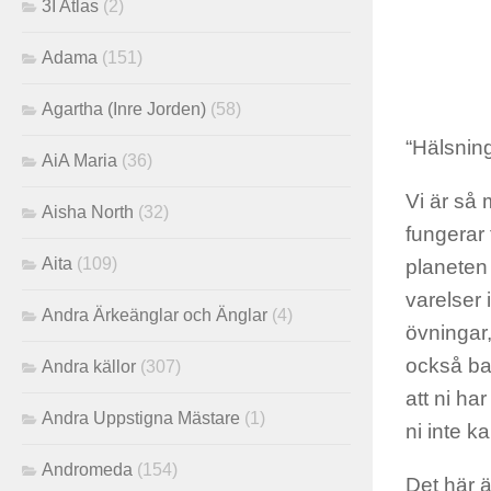
3I Atlas
(2)
Adama
(151)
Agartha (Inre Jorden)
(58)
“Hälsning
AiA Maria
(36)
Vi är så 
Aisha North
(32)
fungerar 
Aita
(109)
planeten
varelser 
Andra Ärkeänglar och Änglar
(4)
övningar,
också bar
Andra källor
(307)
att ni ha
Andra Uppstigna Mästare
(1)
ni inte k
Andromeda
(154)
Det här ä