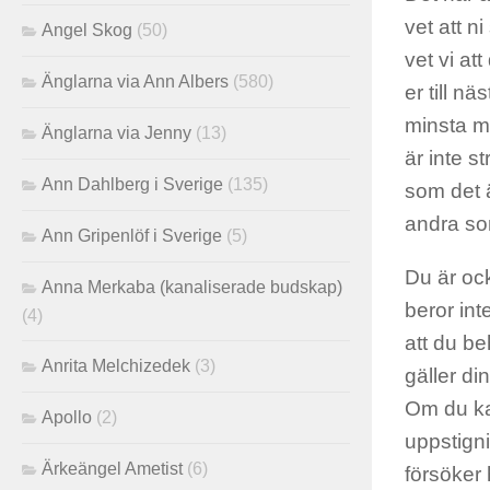
vet att n
Angel Skog
(50)
vet vi att
Änglarna via Ann Albers
(580)
er till n
minsta m
Änglarna via Jenny
(13)
är inte s
Ann Dahlberg i Sverige
(135)
som det ä
andra som
Ann Gripenlöf i Sverige
(5)
Du är ock
Anna Merkaba (kanaliserade budskap)
beror int
(4)
att du b
Anrita Melchizedek
(3)
gäller di
Om du ka
Apollo
(2)
uppstigni
Ärkeängel Ametist
(6)
försöker 