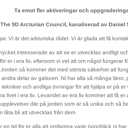
Ta emot fler aktiveringar och uppgradering
The 9D Arcturian Council, kanaliserad av Daniel
ar. Vi är det arkturiska rådet. Vi är glada att få konta
mycket intresserade av att se er utvecklas andligt o
för er i era liv, eftersom vi vet att om något fungerar
 Jorden så kommer det med största säkerhet att fung
i andra delar av galaxen. Ni har alla så många läror,
 tekniker och andliga övningar för att hjälpa er på er
a livet i era liv. Levandet av era liv kommer att få er 
r upplevelser där på jorden som är så unika och så be
an låta bli att utvecklas från dem.
r en tid för er alla att omfamna varje ögonblick ni har