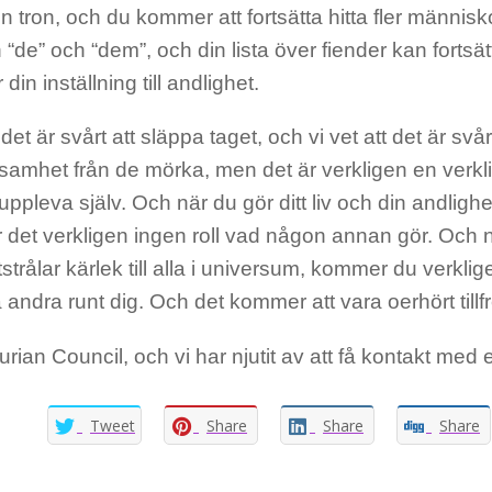
n tron, och du kommer att fortsätta hitta fler människor
 “de” och “dem”, och din lista över fiender kan fortsä
din inställning till andlighet.
 det är svårt att släppa taget, och vi vet att det är svårt
amhet från de mörka, men det är verkligen en verkl
ppleva själv. Och när du gör ditt liv och din andlighet 
 det verkligen ingen roll vad någon annan gör. Och nä
strålar kärlek till alla i universum, kommer du verklige
 andra runt dig. Och det kommer att vara oerhört tillf
turian Council, och vi har njutit av att få kontakt med e
Tweet
Share
Share
Share