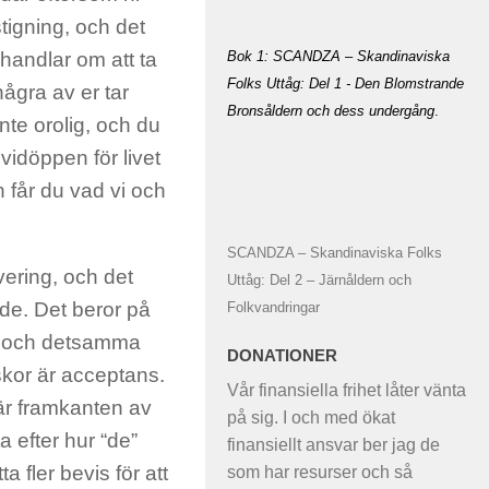
tigning, och det
Bok 1: SCANDZA – Skandinaviska
t handlar om att ta
Folks Uttåg: Del 1 - Den Blomstrande
några av er tar
Bronsåldern och dess undergång
.
te orolig, och du
 vidöppen för livet
 får du vad vi och
SCANDZA – Skandinaviska Folks
vering, och det
Uttåg: Del 2 – Järnåldern och
ade. Det beror på
Folkvandringar
, och detsamma
DONATIONER
skor är acceptans.
Vår finansiella frihet låter vänta
är framkanten av
på sig. I och med ökat
a efter hur “de”
finansiellt ansvar ber jag de
a fler bevis för att
som har resurser och så