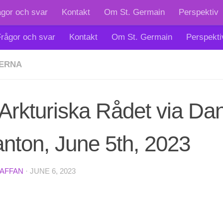
ågor och svar
Kontakt
Om St. Germain
Perspektiv
rågor och svar
Kontakt
Om St. Germain
Perspekti
ERNA
Arkturiska Rådet via Dan
nton, June 5th, 2023
TAFFAN
·
JUNE 6, 2023