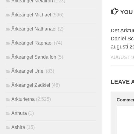
Ärkeängel Metatron
(123)
YOU 
Ärkeängel Michael
(596)
Ärkeängel Nathanael
(2)
Det Arktu
Daniel Sc
Ärkeängel Raphael
(74)
augusti 2
Ärkeängel Sandalfon
(5)
AUGUST 16
Ärkeängel Uriel
(83)
LEAVE 
Ärkeängel Zadkiel
(48)
Arkturierna
(2,525)
Comme
Arthura
(1)
Ashira
(15)