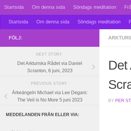
Startsida
Om denna sida
Söndags meditation
Fr
Skip to content
Startsida
Om denna sida
Söndags meditation
F
ARKTURI
FÖLJ:
NEXT STORY
Det 
Det Arkturiska Rådet via Daniel
Scranton, 6 juni, 2023
Scra
PREVIOUS STORY
Ärkeängeln Michael via Lee Degani:
The Veil is No More 5 juni 2023
BY
PER S
MEDDELANDEN FRÅN ELLER VIA: