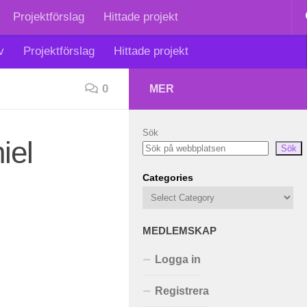
Projektförslag
Hittade projekt
v
Projektförslag
Hittade projekt
0
MER
Sök
iel
Sök
Categories
MEDLEMSKAP
Logga in
Registrera