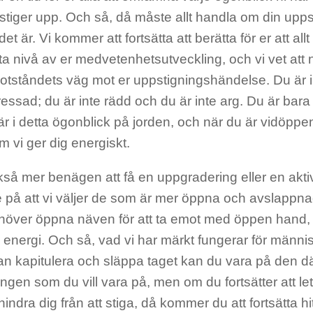
i stiger upp. Och så, då måste allt handla om din upps
 det är. Vi kommer att fortsätta att berätta för er att all
ästa nivå av er medvetenhetsutveckling, och vi vet att 
otståndets väg mot er uppstigningshändelse. Du är in
tressad; du är inte rädd och du är inte arg. Du är bara
r i detta ögonblick på jorden, och när du är vidöppen
 vi ger dig energiskt.
så mer benägen att få en uppgradering eller en akti
e på att vi väljer de som är mer öppna och avslappn
ehöver öppna näven för att ta emot med öppen hand
n energi. Och så, vad vi har märkt fungerar för männi
n kapitulera och släppa taget kan du vara på den d
ngen som du vill vara på, men om du fortsätter att let
hindra dig från att stiga, då kommer du att fortsätta hitt