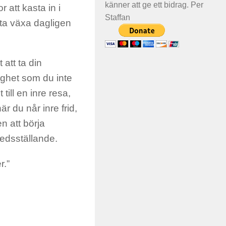
känner att ge ett bidrag. Per
 att kasta in i
Staffan
tta växa dagligen
 att ta din
ighet som du inte
till en inre resa,
r du når inre frid,
n att börja
redsställande.
r.”