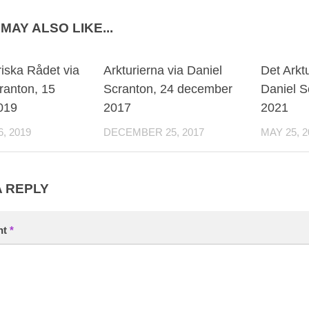
MAY ALSO LIKE...
riska Rådet via
Arkturierna via Daniel
Det Arkt
ranton, 15
Scranton, 24 december
Daniel S
019
2017
2021
, 2019
DECEMBER 25, 2017
MAY 25, 2
A REPLY
nt
*