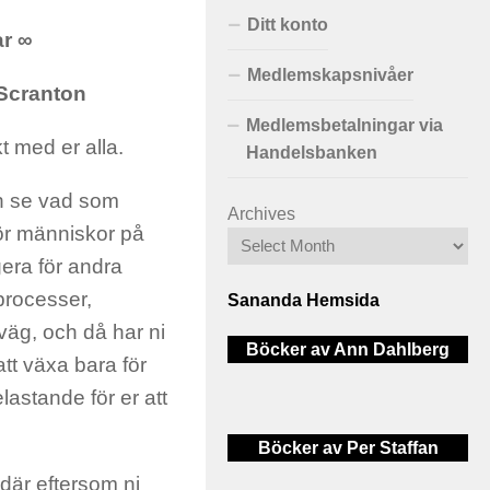
Ditt konto
ar ∞
Medlemskapsnivåer
 Scranton
Medlemsbetalningar via
kt med er alla.
Handelsbanken
ch se vad som
Archives
 för människor på
era för andra
 processer,
Sananda Hemsida
 väg, och då har ni
Böcker av Ann Dahlberg
att växa bara för
lastande för er att
Böcker av Per Staffan
 där eftersom ni