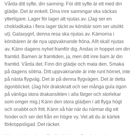
Vårda ditt syfte, din sanning. För ditt syfte är ett med din
glädje. Det är enkelt. Dina inre sanningar ska väckas
ytterligare. Lager för lager att njutas av. (Jag ser en
chokladkaka i flera lager täckt av körsbär som ser utsökt
ut). Galaxygirl, denna resa ska njutas av. Kärnorna i
körsbären är de nya uppvaknande fröna. Allt skall njutas
av. Känn dagens nyhet framför dig. Andas in hoppet om din
framtid. Barnen är framtiden, ja, men ditt inre barn är din
framtid. Vårda det. Finn din glädje och mata den. Smaka
på dagens sötma. Ditt uppvaknande är inte runt hörnet, inte
på nästa flygväg. Det är på denna flygvägen. Det är detta
ögonblicket. (Jag hör drakskratt och ser många gula ögon
på vänliga stora drakansikten i alla färger och storlekar
som omger mig.) Känn den stora glädjen i att flyga högt
och snabbt och fritt. Känn så här när du närmar dig ett
hinder och ser det från en högre vy. Vet att du är kärlek
förkroppsligad. Det räcker.