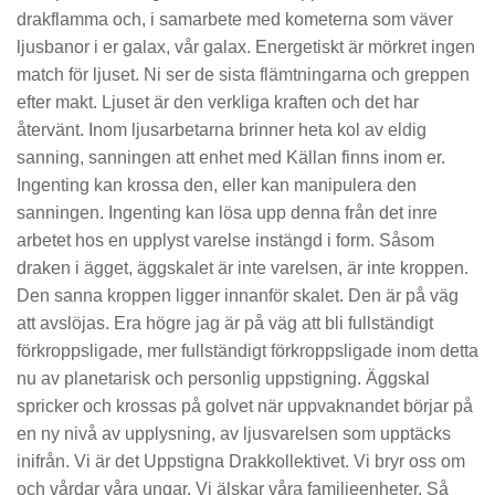
drakflamma och, i samarbete med kometerna som väver
ljusbanor i er galax, vår galax. Energetiskt är mörkret ingen
match för ljuset. Ni ser de sista flämtningarna och greppen
efter makt. Ljuset är den verkliga kraften och det har
återvänt. Inom ljusarbetarna brinner heta kol av eldig
sanning, sanningen att enhet med Källan finns inom er.
Ingenting kan krossa den, eller kan manipulera den
sanningen. Ingenting kan lösa upp denna från det inre
arbetet hos en upplyst varelse instängd i form. Såsom
draken i ägget, äggskalet är inte varelsen, är inte kroppen.
Den sanna kroppen ligger innanför skalet. Den är på väg
att avslöjas. Era högre jag är på väg att bli fullständigt
förkroppsligade, mer fullständigt förkroppsligade inom detta
nu av planetarisk och personlig uppstigning. Äggskal
spricker och krossas på golvet när uppvaknandet börjar på
en ny nivå av upplysning, av ljusvarelsen som upptäcks
inifrån. Vi är det Uppstigna Drakkollektivet. Vi bryr oss om
och vårdar våra ungar. Vi älskar våra familjeenheter. Så