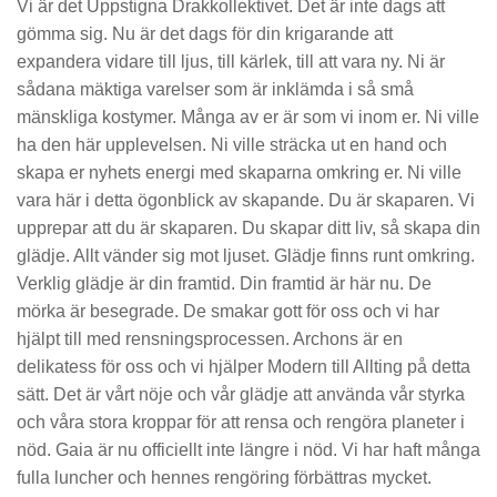
Vi är det Uppstigna Drakkollektivet. Det är inte dags att
gömma sig. Nu är det dags för din krigarande att
expandera vidare till ljus, till kärlek, till att vara ny. Ni är
sådana mäktiga varelser som är inklämda i så små
mänskliga kostymer. Många av er är som vi inom er. Ni ville
ha den här upplevelsen. Ni ville sträcka ut en hand och
skapa er nyhets energi med skaparna omkring er. Ni ville
vara här i detta ögonblick av skapande. Du är skaparen. Vi
upprepar att du är skaparen. Du skapar ditt liv, så skapa din
glädje. Allt vänder sig mot ljuset. Glädje finns runt omkring.
Verklig glädje är din framtid. Din framtid är här nu. De
mörka är besegrade. De smakar gott för oss och vi har
hjälpt till med rensningsprocessen. Archons är en
delikatess för oss och vi hjälper Modern till Allting på detta
sätt. Det är vårt nöje och vår glädje att använda vår styrka
och våra stora kroppar för att rensa och rengöra planeter i
nöd. Gaia är nu officiellt inte längre i nöd. Vi har haft många
fulla luncher och hennes rengöring förbättras mycket.