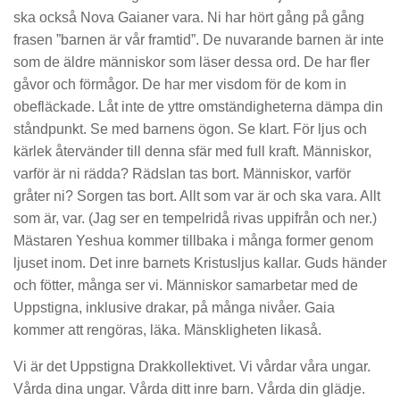
ska också Nova Gaianer vara. Ni har hört gång på gång
frasen ”barnen är vår framtid”. De nuvarande barnen är inte
som de äldre människor som läser dessa ord. De har fler
gåvor och förmågor. De har mer visdom för de kom in
obefläckade. Låt inte de yttre omständigheterna dämpa din
ståndpunkt. Se med barnens ögon. Se klart. För ljus och
kärlek återvänder till denna sfär med full kraft. Människor,
varför är ni rädda? Rädslan tas bort. Människor, varför
gråter ni? Sorgen tas bort. Allt som var är och ska vara. Allt
som är, var. (Jag ser en tempelridå rivas uppifrån och ner.)
Mästaren Yeshua kommer tillbaka i många former genom
ljuset inom. Det inre barnets Kristusljus kallar. Guds händer
och fötter, många ser vi. Människor samarbetar med de
Uppstigna, inklusive drakar, på många nivåer. Gaia
kommer att rengöras, läka. Mänskligheten likaså.
Vi är det Uppstigna Drakkollektivet. Vi vårdar våra ungar.
Vårda dina ungar. Vårda ditt inre barn. Vårda din glädje.