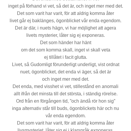
inget på förhand vi vet, så det är, och inget mer med det.
Det som varit har varit, för att aldrig komma åter
livet går ej baklänges, ögonblicket vår enda egendom.
Det är där, i nuets hägn, vi har möjlighet att agera
livets mysterier, låter sig ej exponeras.
Det som händer har hänt
om det som komma skall, inget vi skall veta
ej tillåtet i facit glutta.
Livet, så Gudomligt förunderligt underligt, vist ordnat
nuet, ögonblicket, det enda vi äger, så det är
och inget mer med det.
Det enda, med visshet vi vet, stillestånd en anomali
allt ifrån det minsta till det största, i ständig rörelse.
Ord från en förgången tid, ”och ändå rör hon sig”
inga alternativ står till buds, ögonblickets här och nu
vår enda egendom.
Det som varit har varit, för att aldrig komma åter
livsmysteriet, låter sig ej i klarspråk exponeras.