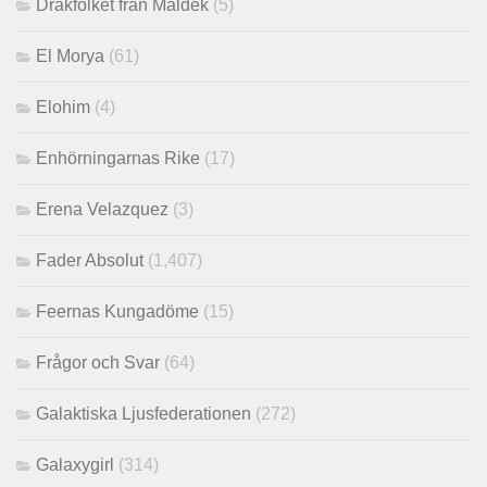
Drakfolket från Maldek
(5)
El Morya
(61)
Elohim
(4)
Enhörningarnas Rike
(17)
Erena Velazquez
(3)
Fader Absolut
(1,407)
Feernas Kungadöme
(15)
Frågor och Svar
(64)
Galaktiska Ljusfederationen
(272)
Galaxygirl
(314)