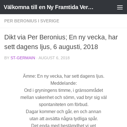
Välkomna till en Ny Framtida Verklighet
Skip to content
PER BERONIUS I SVERIGE
Dikt via Per Beronius; En ny vecka, har
sett dagens ljus, 6 augusti, 2018
BY
ST-GERMAIN
·
AUGUST 6, 2018
Ämne: En ny vecka, har sett dagens ljus.
Meddelande:
Ord i gryningens timme, i gränsområdet
mellan vakenhet och sömn, vad bryr sig väl
spontaniteten om förbud.
Dagar kommer och går, en och annan
utan att avsätta några tydliga spår.
Det enda med bestämdhet vi vet