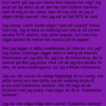
Och varför gör jag som denna Inre Varelse ber mig? Jag
antar att det beror på att den här inre Gyllene Varelsen
talar till mig på det sättet, talar till mig som att jag är
någon riktigt speciell. Men jag vet att det INTE är sant.
Jag menar, varför skulle någon “speciell varelse” finnas
inuti mig. Jag är bara en tonåring som inte är så vacker,
absolut INTE atletisk, inte alltför populär, och bara har
vågat berätta för henne min historia på ett papper.
Men jag lägger ut detta meddelande på Internet, tror jag?
Jag menar tonåringar lägger alltid ut allting på internet.
Åtminstone gör jag det! Åh, jag tror att Arkturierna, det är
namnet på dem jag pratar med, vill att jag ska berätta för
dem, de andra tonåringarna, hur jag träffade Arkturierna.
Jag vet, det verkar så väldigt högfärdigt att en vanlig, inte
alltför smart och inte alltför vacker tonåring skulle få
prata med Galaktiska Varelser. Det vill säga att de
Arkturier som jag pratar med säger att de är “Galaktiska
Varelser”.
Jag har inte vågat fråga dem vad en “Galaktiskt Varelse”