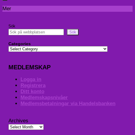
Mer
Sök
Sök
Categories
MEDLEMSKAP
Logga in
Registrera
Ditt konto
Medlemskapsnivåer
Medlemsbetalningar via Handelsbanken
Archives