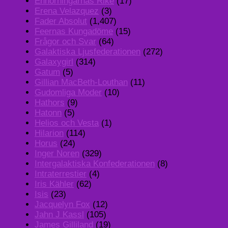
Enhörningarnas Rike
(17)
Erena Velazquez
(3)
Fader Absolut
(1,407)
Feernas Kungadöme
(15)
Frågor och Svar
(64)
Galaktiska Ljusfederationen
(272)
Galaxygirl
(314)
Gatum
(5)
Gillian MacBeth-Louthan
(11)
Gudomliga Moder
(10)
Hathors
(9)
Hatonn
(5)
Helios och Vesta
(1)
Hilarion
(114)
Horus
(24)
Inger Noren
(329)
Intergalaktiska Konfederationen
(8)
Intraterrestier
(4)
Iris Kähler
(62)
Isis
(23)
Jacquelyn Fox
(12)
Jahn J Kassl
(105)
James Gilliland
(19)