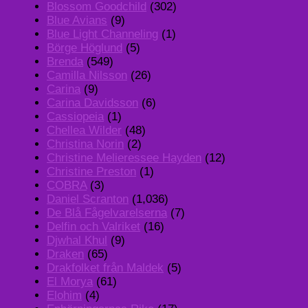
Blossom Goodchild
(302)
Blue Avians
(9)
Blue Light Channeling
(1)
Börge Höglund
(5)
Brenda
(549)
Camilla Nilsson
(26)
Carina
(9)
Carina Davidsson
(6)
Cassiopeia
(1)
Chellea Wilder
(48)
Christina Norin
(2)
Christine Melieressee Hayden
(12)
Christine Preston
(1)
COBRA
(3)
Daniel Scranton
(1,036)
De Blå Fågelvarelserna
(7)
Delfin och Valriket
(16)
Djwhal Khul
(9)
Draken
(65)
Drakfolket från Maldek
(5)
El Morya
(61)
Elohim
(4)