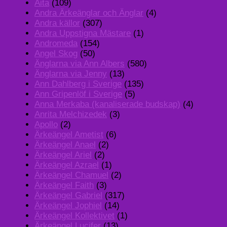
Aita
(109)
Andra Ärkeänglar och Änglar
(4)
Andra källor
(307)
Andra Uppstigna Mästare
(1)
Andromeda
(154)
Angel Skog
(50)
Änglarna via Ann Albers
(580)
Änglarna via Jenny
(13)
Ann Dahlberg i Sverige
(135)
Ann Gripenlöf i Sverige
(5)
Anna Merkaba (kanaliserade budskap)
(4)
Anrita Melchizedek
(3)
Apollo
(2)
Ärkeängel Ametist
(6)
Ärkeängel Anael
(2)
Ärkeängel Ariel
(2)
Ärkeängel Azrael
(1)
Ärkeängel Chamuel
(2)
Ärkeängel Faith
(3)
Ärkeängel Gabriel
(317)
Ärkeängel Jophiel
(14)
Ärkeängel Kollektivet
(1)
Ärkeängel Lucifer
(13)