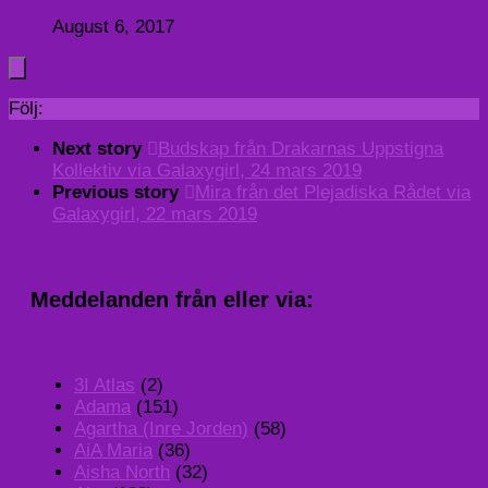
August 6, 2017
Följ:
Next story
Budskap från Drakarnas Uppstigna
Kollektiv via Galaxygirl, 24 mars 2019
Previous story
Mira från det Plejadiska Rådet via
Galaxygirl, 22 mars 2019
Meddelanden från eller via:
3I Atlas
(2)
Adama
(151)
Agartha (Inre Jorden)
(58)
AiA Maria
(36)
Aisha North
(32)