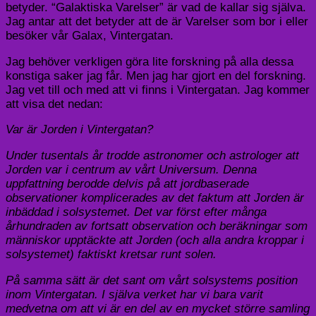
betyder. “Galaktiska Varelser” är vad de kallar sig själva.
Jag antar att det betyder att de är Varelser som bor i eller
besöker vår Galax, Vintergatan.
Jag behöver verkligen göra lite forskning på alla dessa
konstiga saker jag får. Men jag har gjort en del forskning.
Jag vet till och med att vi finns i Vintergatan. Jag kommer
att visa det nedan:
Var är Jorden i Vintergatan?
Under tusentals år trodde astronomer och astrologer att
Jorden var i centrum av vårt Universum. Denna
uppfattning berodde delvis på att jordbaserade
observationer komplicerades av det faktum att Jorden är
inbäddad i solsystemet. Det var först efter många
århundraden av fortsatt observation och beräkningar som
människor upptäckte att Jorden (och alla andra kroppar i
solsystemet) faktiskt kretsar runt solen.
På samma sätt är det sant om vårt solsystems position
inom Vintergatan. I själva verket har vi bara varit
medvetna om att vi är en del av en mycket större samling