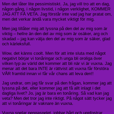
Men det låter lite pessimistiskt. Ja, jag vill tro att en dag,
någon gång, i någon livstid, i någon verklighet, KOMMER
JAG ATT FÅ VETA. Jag förstår inte vad jag har pratat om,
men det verkar ändå vara mycket viktigt för mig.
Men jag tillåter mig att lyssna på den del av mig som är
viktig – hellre än den del av mig som är osäker, arg och
skadad – jag kan välja den del av mig som är säker, glad
och kärleksfull.
Wow, det känns coolt. Men för att inte sluta med något
negativt börjar vi tonåringar och unga bli oroliga över
vilken typ av värld det kommer att bli när vi är vuxna. Jag
menar att det bara INTE är rättvist att vuxna får förstöra
VÅR framtid innan vi får vår chans att leva den!!
Jag undrar, om jag får svar på den frågan, kommer jag att
lyssna på det, eller kommer jag att få allt inlagt i det
dagliga livet? Jo, jag är bara en tonåring. Så vad kan jag
veta? Men det tror jag inte riktigt. På något sätt tycker jag
att vi tonåringar är vaknare än vuxna.
Vuxna spelar pengaspelet, jobbar hårt och uppfostrar