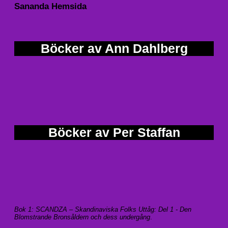
Sananda Hemsida
Böcker av Ann Dahlberg
Böcker av Per Staffan
Bok 1: SCANDZA – Skandinaviska Folks Uttåg: Del 1 - Den
Blomstrande Bronsåldern och dess undergång
.