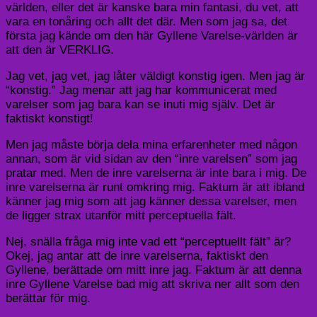
världen, eller det är kanske bara min fantasi, du vet, att
vara en tonåring och allt det där. Men som jag sa, det
första jag kände om den här Gyllene Varelse-världen är
att den är VERKLIG.
Jag vet, jag vet, jag låter väldigt konstig igen. Men jag är
“konstig.” Jag menar att jag har kommunicerat med
varelser som jag bara kan se inuti mig själv. Det är
faktiskt konstigt!
Men jag måste börja dela mina erfarenheter med någon
annan, som är vid sidan av den “inre varelsen” som jag
pratar med. Men de inre varelserna är inte bara i mig. De
inre varelserna är runt omkring mig. Faktum är att ibland
känner jag mig som att jag känner dessa varelser, men
de ligger strax utanför mitt perceptuella fält.
Nej, snälla fråga mig inte vad ett “perceptuellt fält” är?
Okej, jag antar att de inre varelserna, faktiskt den
Gyllene, berättade om mitt inre jag. Faktum är att denna
inre Gyllene Varelse bad mig att skriva ner allt som den
berättar för mig.