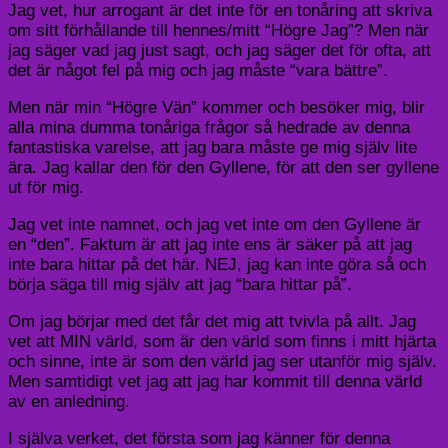
Jag vet, hur arrogant är det inte för en tonåring att skriva
om sitt förhållande till hennes/mitt “Högre Jag”? Men när
jag säger vad jag just sagt, och jag säger det för ofta, att
det är något fel på mig och jag måste “vara bättre”.
Men när min “Högre Vän” kommer och besöker mig, blir
alla mina dumma tonåriga frågor så hedrade av denna
fantastiska varelse, att jag bara måste ge mig själv lite
ära. Jag kallar den för den Gyllene, för att den ser gyllene
ut för mig.
Jag vet inte namnet, och jag vet inte om den Gyllene är
en “den”. Faktum är att jag inte ens är säker på att jag
inte bara hittar på det här. NEJ, jag kan inte göra så och
börja säga till mig själv att jag “bara hittar på”.
Om jag börjar med det får det mig att tvivla på allt. Jag
vet att MIN värld, som är den värld som finns i mitt hjärta
och sinne, inte är som den värld jag ser utanför mig själv.
Men samtidigt vet jag att jag har kommit till denna värld
av en anledning.
I själva verket, det första som jag känner för denna