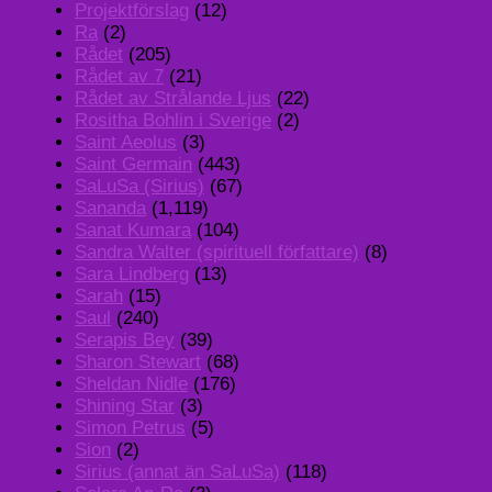
Projektförslag
(12)
Ra
(2)
Rådet
(205)
Rådet av 7
(21)
Rådet av Strålande Ljus
(22)
Rositha Bohlin i Sverige
(2)
Saint Aeolus
(3)
Saint Germain
(443)
SaLuSa (Sirius)
(67)
Sananda
(1,119)
Sanat Kumara
(104)
Sandra Walter (spirituell författare)
(8)
Sara Lindberg
(13)
Sarah
(15)
Saul
(240)
Serapis Bey
(39)
Sharon Stewart
(68)
Sheldan Nidle
(176)
Shining Star
(3)
Simon Petrus
(5)
Sion
(2)
Sirius (annat än SaLuSa)
(118)