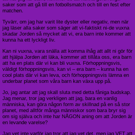
saker som att gå till en fotbollsmatch och till en fest efter
matchen.
Tyvärr, om jag har varit lite dyster eller negativ, men när
jag läser alla saker som säger att vi-faktiskt ni-de vuxna
skadar Jorden så mycket att vi, era barn inte kommer att
kunna ha ett lyckligt liv.
Kan ni vuxna, vara snälla att komma ihåg att allt ni gör för
att hjälpa Jorden att läka, kommer att tillåta oss, era barn
att ha en plats där vi kan bli vuxna. Förhoppningsvis,
väldigt förhoppningsvis, kan vi – era barn – kunna ha en
cool plats där vi kan leva, och förhoppningsvis lämna en
underbar planet som våra barn kan växa upp på.
Jo, jag antar att jag skall sluta med detta fåniga budskap.
Jag menar, tror jag verkligen att jag, bara en vanlig
människa, kan göra någon form av skillnad på en så stor
planet, med alltför många människor som bara bryr sig
om sig själva och inte har NÅGON aning om att Jorden är
en levande varelse?
Jag vet inte varför jag tror att jag vet det, men jag VET att