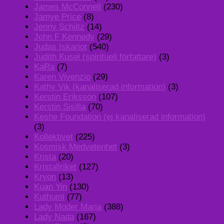
James McConnell
(230)
Jamye Price
(8)
Jenny Schiltz
(14)
John F Kennedy
(29)
Judas Iskariot
(540)
Judith Kusel (spirituell författare)
(3)
KaRa
(7)
Karen Vivenzio
(29)
Kathy Vik (kanaliserad information)
(3)
Kerstin Eriksson
(107)
Kerstin Sisilla
(70)
Keshe Foundation (ej kanaliserad information)
(3)
Kollektivet
(225)
Kosmisk Medvetenhet
(3)
Krista
(20)
Kristallriket
(127)
Kryon
(13)
Kuan Yin
(130)
Kuthumi
(77)
Lady Moder Maria
(388)
Lady Nada
(167)