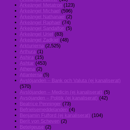
Ärkeängel Metatron
(123)
Ärkeängel Michael
(596)
Ärkeängel Nathanael
(2)
Ärkeängel Raphael
(74)
Ärkeängel Sandalfon
(5)
Ärkeängel Uriel
(83)
Ärkeängel Zadkiel
(48)
Arkturierna
(2,525)
Arthura
(1)
Ashira
(15)
Ashtar
(453)
Athena
(2)
Atlanterna
(5)
Avslöjanden – Bank och Valuta (ej kanaliserat)
(570)
Avslöjanden – Medicin (ej kanaliserat)
(5)
Avsöjanden – Politik (ej kanaliserat)
(42)
Beatrice Penninger
(73)
Befrielsemeddelanden
(4)
Benjamin Fulford (ej kanaliserat)
(104)
Berit von Scheven
(2)
Betelgeuse
(2)