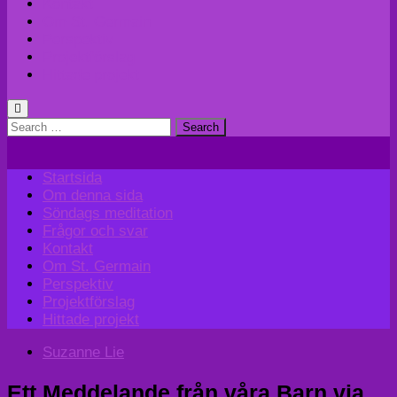
Kontakt
Om St. Germain
Perspektiv
Projektförslag
Hittade projekt
Search
for:
Startsida
Om denna sida
Söndags meditation
Frågor och svar
Kontakt
Om St. Germain
Perspektiv
Projektförslag
Hittade projekt
Suzanne Lie
Ett Meddelande från våra Barn via