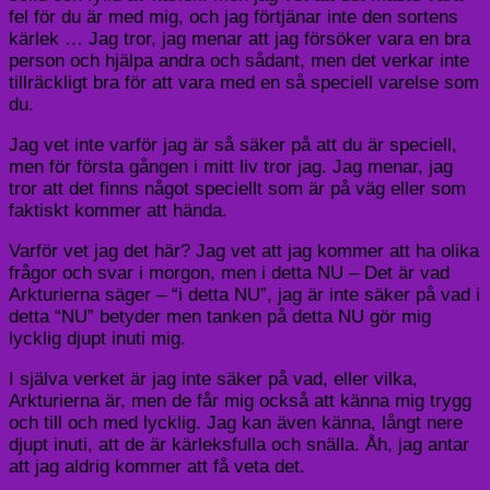
fel för du är med mig, och jag förtjänar inte den sortens
kärlek … Jag tror, jag menar att jag försöker vara en bra
person och hjälpa andra och sådant, men det verkar inte
tillräckligt bra för att vara med en så speciell varelse som
du.
Jag vet inte varför jag är så säker på att du är speciell,
men för första gången i mitt liv tror jag. Jag menar, jag
tror att det finns något speciellt som är på väg eller som
faktiskt kommer att hända.
Varför vet jag det här? Jag vet att jag kommer att ha olika
frågor och svar i morgon, men i detta NU – Det är vad
Arkturierna säger – “i detta NU”, jag är inte säker på vad i
detta “NU” betyder men tanken på detta NU gör mig
lycklig djupt inuti mig.
I själva verket är jag inte säker på vad, eller vilka,
Arkturierna är, men de får mig också att känna mig trygg
och till och med lycklig. Jag kan även känna, långt nere
djupt inuti, att de är kärleksfulla och snälla. Åh, jag antar
att jag aldrig kommer att få veta det.