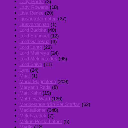
Lady Portia
(3)
Lady Rowena
(18)
Lisa Renee
(20)
Ljusarbetarmöten
(37)
Ljusvärdinnan
(1)
Lord Buddha
(40)
Lord Emanuel
(12)
Lord Ganesha
(3)
Lord Lanto
(23)
Lord Maitreya
(24)
Lord Melchizedek
(68)
Lord Shiva
(11)
Lyra
(24)
Maat
(1)
Maria Magdalena
(209)
Maryann Rada
(8)
Matt Kahn
(19)
Matthew Ward
(136)
Meddelande från Per Staffan
(62)
Meditationer
(348)
Melchizedek
(7)
Méline Portia Lafont
(5)
Merlin
(12)