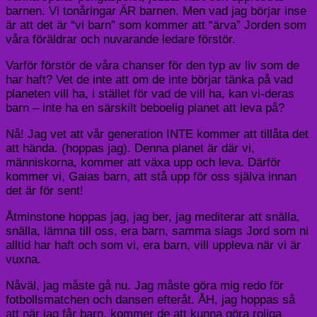
barnen. Vi tonåringar ÄR barnen. Men vad jag börjar inse
är att det är “vi barn” som kommer att “ärva” Jorden som
våra föräldrar och nuvarande ledare förstör.
Varför förstör de våra chanser för den typ av liv som de
har haft? Vet de inte att om de inte börjar tänka på vad
planeten vill ha, i stället för vad de vill ha, kan vi-deras
barn – inte ha en särskilt beboelig planet att leva på?
Nå! Jag vet att vår generation INTE kommer att tillåta det
att hända. (hoppas jag). Denna planet är där vi,
människorna, kommer att växa upp och leva. Därför
kommer vi, Gaias barn, att stå upp för oss själva innan
det är för sent!
Åtminstone hoppas jag, jag ber, jag mediterar att snälla,
snälla, lämna till oss, era barn, samma slags Jord som ni
alltid har haft och som vi, era barn, vill uppleva när vi är
vuxna.
Nåväl, jag måste gå nu. Jag måste göra mig redo för
fotbollsmatchen och dansen efteråt. ÅH, jag hoppas så
att när jag får barn, kommer de att kunna göra roliga