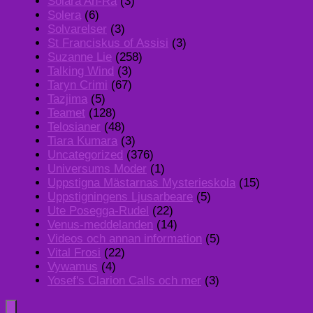
Solara An-Ra
(3)
Solera
(6)
Solvarelser
(3)
St Franciskus of Assisi
(3)
Suzanne Lie
(258)
Talking Wind
(3)
Taryn Crimi
(67)
Tazjima
(5)
Teamet
(128)
Telosianer
(48)
Tiara Kumara
(3)
Uncategorized
(376)
Universums Moder
(1)
Uppstigna Mästarnas Mysterieskola
(15)
Uppstigningens Ljusarbeare
(5)
Ute Posegga-Rudel
(22)
Venus-meddelanden
(14)
Videos och annan information
(5)
Vital Frosi
(22)
Vywamus
(4)
Yosef's Clarion Calls och mer
(3)