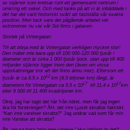
av stjärnor som kretsar runt ett gemensamt centrum i
omkring ett sekel. Och med tanke på att vi är inbäddade i
det har det varit historiskt svårt att fastställa vår exakta
position. Men tack vare det pågående arbetet vet
astronomer nu var vår Sol finns i galaxen.
Storlek på Vintergatan:
Till att börja med är Vintergatan verkligen mycket stor!
Den mäter inte bara upp till 100 000-120 000 ljusår i
diameter och är cirka 1 000 ljusår tjock, utan upp till 400
miljarder stjärnor ligger inom den (även om vissa
uppskattningar tror att det finns ännu mer). Eftersom ett
12
ljusår är ca 9.5 x 10
km (9,5 biljoner km) långt, är
17
17
diametern för Vintergatan ca 9,5 x 10
till 11,4 x 10
km
eller 9 500 till 11 400 kvadriljoner km.
Okej, jag har tagit det här från nätet, men får jag ingen
ära för forskningen? ÅH, det inre Ljuset skrattar faktiskt.
“Kan inre varelser skratta?” Jag undrar vad som får min
inre Varelse att skratta?
Åh, jag sa bara “min inre varelse.” Hur inbilskt är det?