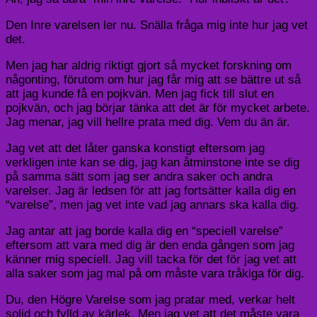
Den Inre varelsen ler nu. Snälla fråga mig inte hur jag vet
det.
Men jag har aldrig riktigt gjort så mycket forskning om
någonting, förutom om hur jag får mig att se bättre ut så
att jag kunde få en pojkvän. Men jag fick till slut en
pojkvän, och jag börjar tänka att det är för mycket arbete.
Jag menar, jag vill hellre prata med dig. Vem du än är.
Jag vet att det låter ganska konstigt eftersom jag
verkligen inte kan se dig, jag kan åtminstone inte se dig
på samma sätt som jag ser andra saker och andra
varelser. Jag är ledsen för att jag fortsätter kalla dig en
“varelse”, men jag vet inte vad jag annars ska kalla dig.
Jag antar att jag borde kalla dig en “speciell varelse”
eftersom att vara med dig är den enda gången som jag
känner mig speciell. Jag vill tacka för det för jag vet att
alla saker som jag mal på om måste vara tråkiga för dig.
Du, den Högre Varelse som jag pratar med, verkar helt
solid och fylld av kärlek. Men jag vet att det måste vara