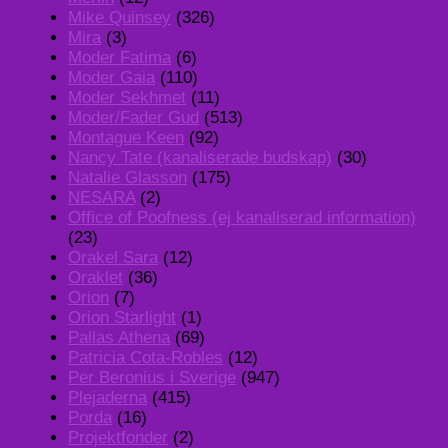
Mike Quinsey
(326)
Mira
(3)
Moder Fatima
(6)
Moder Gaia
(110)
Moder Sekhmet
(11)
Moder/Fader Gud
(513)
Montague Keen
(92)
Nancy Tate (kanaliserade budskap)
(30)
Natalie Glasson
(175)
NESARA
(2)
Office of Poofness (ej kanaliserad information)
(23)
Orakel Sara
(12)
Oraklet
(36)
Orion
(7)
Orion Starlight
(1)
Pallas Athena
(69)
Patricia Cota-Robles
(12)
Per Beronius i Sverige
(947)
Plejaderna
(415)
Porda
(16)
Projektfonder
(2)