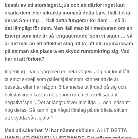
består av ett storslaget Ljus och att därför inget kan
skada dem eller inkräkta inom/på detta Ljus. Ifall det är
deras Sanning … ifall detta fungerar för dem … så är
det lämpligt för dem. Men ifall man blir medveten om en
Energi som inte är så ’engagerande’ som vi säger … så
är det mer än ett effektivt steg att ta, att bli uppmärksam
på att man ska placera ett skydd runtomkring sig. Vad
har ni att förlora?
Ingenting. Där är jag med er, hela vägen. Jag har förut fått
ta emot e-mejl som gäller själar som känner att de är
besatta, eller har någon förbannelse utfärdad på sig och
bokstavligen kastas de genom rummet av ett sådant
negativt ’spel’. Det är långt utöver min liga … och ledsamt
nog deras. Så kan ni ge något förslag på de bästa sätten
att skydda våra själar?
Med all säkerhet. Vi har nämnt skölden. ALLT DETTA