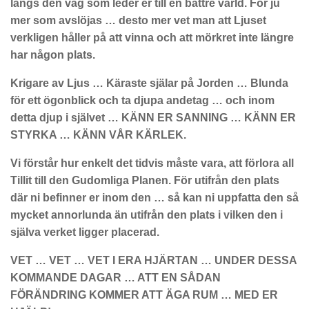
längs den väg som leder er till en bättre värld. För ju
mer som avslöjas … desto mer vet man att Ljuset
verkligen håller på att vinna och att mörkret inte längre
har någon plats.
Krigare av Ljus … Käraste själar på Jorden … Blunda
för ett ögonblick och ta djupa andetag … och inom
detta djup i självet … KÄNN ER SANNING … KÄNN ER
STYRKA … KÄNN VÅR KÄRLEK.
Vi förstår hur enkelt det tidvis måste vara, att förlora all
Tillit till den Gudomliga Planen. För utifrån den plats
där ni befinner er inom den … så kan ni uppfatta den så
mycket annorlunda än utifrån den plats i vilken den i
själva verket ligger placerad.
VET … VET … VET I ERA HJÄRTAN … UNDER DESSA
KOMMANDE DAGAR … ATT EN SÅDAN
FÖRÄNDRING KOMMER ATT ÄGA RUM … MED ER