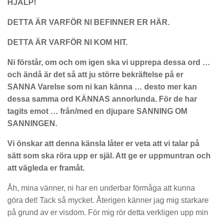
HJÄLP!
DETTA ÄR VARFÖR NI BEFINNER ER HÄR.
DETTA ÄR VARFÖR NI KOM HIT.
Ni förstår, om och om igen ska vi upprepa dessa ord …
och ändå är det så att ju större bekräftelse på er
SANNA Varelse som ni kan känna … desto mer kan
dessa samma ord KÄNNAS annorlunda. För de har
tagits emot … från/med en djupare SANNING OM
SANNINGEN.
Vi önskar att denna känsla låter er veta att vi talar på
sätt som ska röra upp er själ. Att ge er uppmuntran och
att vägleda er framåt.
Åh, mina vänner, ni har en underbar förmåga att kunna
göra det! Tack så mycket. Återigen känner jag mig starkare
på grund av er visdom. För mig rör detta verkligen upp min