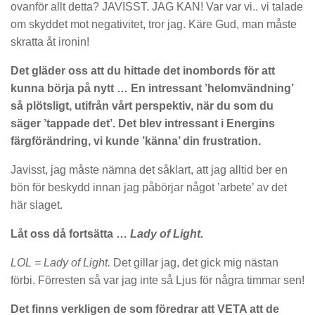
ovanför allt detta? JAVISST. JAG KAN! Var var vi.. vi talade
om skyddet mot negativitet, tror jag. Käre Gud, man måste
skratta åt ironin!
Det gläder oss att du hittade det inombords för att
kunna börja på nytt … En intressant ’helomvändning’
så plötsligt, utifrån vårt perspektiv, när du som du
säger ’tappade det’. Det blev intressant i Energins
färgförändring, vi kunde ’känna’ din frustration.
Javisst, jag måste nämna det såklart, att jag alltid ber en
bön för beskydd innan jag påbörjar något ’arbete’ av det
här slaget.
Låt oss då fortsätta …
Lady of Light.
LOL = Lady of Light.
Det gillar jag, det gick mig nästan
förbi. Förresten så var jag inte så Ljus för några timmar sen!
Det finns verkligen de som föredrar att VETA att de