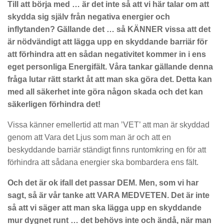
Till att börja med … är det inte så att vi här talar om att
skydda sig själv från negativa energier och
inflytanden? Gällande det … så KÄNNER vissa att det
är nödvändigt att lägga upp en skyddande barriär för
att förhindra att en sådan negativitet kommer in i ens
eget personliga Energifält. Våra tankar gällande denna
fråga lutar rätt starkt åt att man ska göra det. Detta kan
med all säkerhet inte göra någon skada och det kan
säkerligen förhindra det!
Vissa känner emellertid att man ’VET’ att man är skyddad
genom att Vara det Ljus som man är och att en
beskyddande barriär ständigt finns runtomkring en för att
förhindra att sådana energier ska bombardera ens fält.
Och det är ok ifall det passar DEM. Men, som vi har
sagt, så är vår tanke att VARA MEDVETEN. Det är inte
så att vi säger att man ska lägga upp en skyddande
mur dygnet runt … det behövs inte och ändå, när man