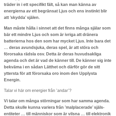
träder in i ett specifikt fält, så kan man känna av
energierna av ett begränsat Ljus och ens instinkt blir
att ’skydda’ själen.
Man måste hålla i sinnet att det finns många själar som
bär ett mindre Ljus och som är ivriga att dränera
batterierna hos den som har mycket Ljus. Inte bara det
… deras avundsjuka, deras spel, är att störa och
förorsaka rädsla osv. Detta är deras huvudsakliga
agenda och det är vad de känner till. De känner sig inte
bekväma i en sådan Lätthet och därför gör de sitt
yttersta för att förorsaka oro inom den Upplysta
Energin.
Talar vi här om energier från ’andar’?
Vi talar om många störningar som har samma agenda.
Detta skulle kunna variera från ’malplacerade’ själs-
entiteter … till människor som är vilsna … till elektronik