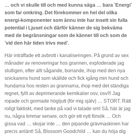
… och vi skulle till och med kunna säga … bara ’Energi’
som far omkring. Det förekommer en hel del olika
energi-komponenter som ännu inte har insett sin fulla
potential i Ljuset och därför känner de sig bekväma
med de begränsningar som de känner till och som de
’vid den här tiden trivs med’.
Här inträffade ett avbrott i kanaliseringen. På grund av sex
månader av renoveringar hos grannen, exploderade jag
slutligen, efter allt sågande, borrande, ihop med den nya
snickarens hund som skällde och fick igång min hund och
hundarna hos resten av grannarna, ihop med det ständiga
regnet, fyllt av deprimerande kemikalier osv, osv!!! Jag
ropade och gormade högljutt (för mig själv) … STORT. Rätt
roligt faktiskt, med tanke på vad vi talade om! Så, här är jag
nu, några timmar senare, och gör ett nytt försök … Och
gissa vad … skojar inte … den pipande grävmaskinen har
precis anlänt! Så, Blossom Goodchild … kan du höja dig