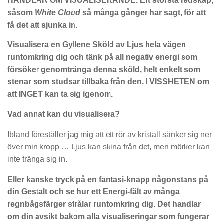
HANDLAR OM VISUALISERANDE. Ert största redskap,
såsom
White Cloud
så många gånger har sagt, för att
få det att sjunka in.
Visualisera en Gyllene Sköld av Ljus hela vägen
runtomkring dig och tänk på all negativ energi som
försöker genomtränga denna sköld, helt enkelt som
stenar som studsar tillbaka från den. I VISSHETEN om
att INGET kan ta sig igenom.
Vad annat kan du visualisera?
Ibland föreställer jag mig att ett rör av kristall sänker sig ner
över min kropp … Ljus kan skina från det, men mörker kan
inte tränga sig in.
Eller kanske tryck på en fantasi-knapp någonstans på
din Gestalt och se hur ett Energi-fält av många
regnbågsfärger strålar runtomkring dig. Det handlar
om din avsikt bakom alla visualiseringar som fungerar