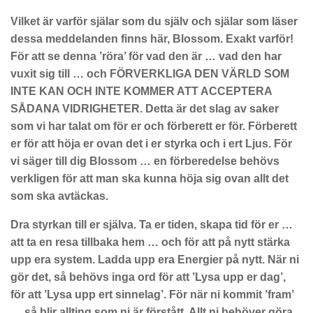
Vilket är varför själar som du själv och själar som läser
dessa meddelanden finns här, Blossom. Exakt varför!
För att se denna ’röra’ för vad den är … vad den har
vuxit sig till … och FÖRVERKLIGA DEN VÄRLD SOM
INTE KAN OCH INTE KOMMER ATT ACCEPTERA
SÅDANA VIDRIGHETER. Detta är det slag av saker
som vi har talat om för er och förberett er för. Förberett
er för att höja er ovan det i er styrka och i ert Ljus. För
vi säger till dig Blossom … en förberedelse behövs
verkligen för att man ska kunna höja sig ovan allt det
som ska avtäckas.
Dra styrkan till er själva. Ta er tiden, skapa tid för er …
att ta en resa tillbaka hem … och för att på nytt stärka
upp era system. Ladda upp era Energier på nytt. När ni
gör det, så behövs inga ord för att ’Lysa upp er dag’,
för att ’Lysa upp ert sinnelag’. För när ni kommit ’fram’
… så blir allting som ni är förstått. Allt ni behöver göra