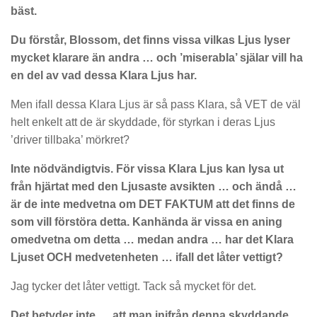
bäst.
Du förstår, Blossom, det finns vissa vilkas Ljus lyser
mycket klarare än andra … och ’miserabla’ själar vill ha
en del av vad dessa Klara Ljus har.
Men ifall dessa Klara Ljus är så pass Klara, så VET de väl
helt enkelt att de är skyddade, för styrkan i deras Ljus
’driver tillbaka’ mörkret?
Inte nödvändigtvis. För vissa Klara Ljus kan lysa ut
från hjärtat med den Ljusaste avsikten … och ändå …
är de inte medvetna om DET FAKTUM att det finns de
som vill förstöra detta. Kanhända är vissa en aning
omedvetna om detta … medan andra … har det Klara
Ljuset OCH medvetenheten … ifall det låter vettigt?
Jag tycker det låter vettigt. Tack så mycket för det.
Det betyder inte … att man inifrån denna skyddande