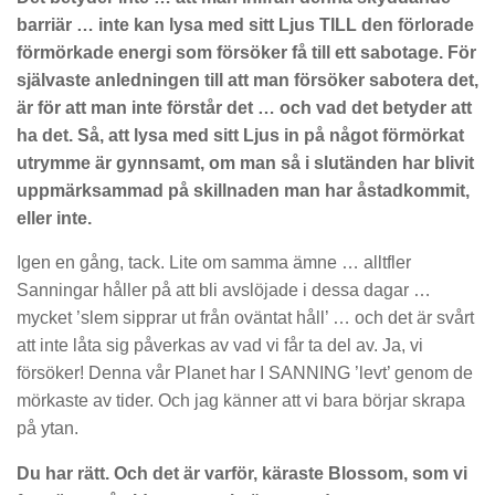
barriär … inte kan lysa med sitt Ljus TILL den förlorade
förmörkade energi som försöker få till ett sabotage. För
självaste anledningen till att man försöker sabotera det,
är för att man inte förstår det … och vad det betyder att
ha det. Så, att lysa med sitt Ljus in på något förmörkat
utrymme är gynnsamt, om man så i slutänden har blivit
uppmärksammad på skillnaden man har åstadkommit,
eller inte.
Igen en gång, tack. Lite om samma ämne … alltfler
Sanningar håller på att bli avslöjade i dessa dagar …
mycket ’slem sipprar ut från oväntat håll’ … och det är svårt
att inte låta sig påverkas av vad vi får ta del av. Ja, vi
försöker! Denna vår Planet har I SANNING ’levt’ genom de
mörkaste av tider. Och jag känner att vi bara börjar skrapa
på ytan.
Du har rätt. Och det är varför, käraste Blossom, som vi