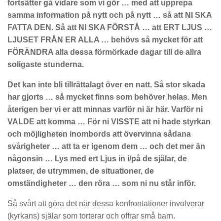
fortsätter gå vidare som vi gör … med att upprepa
samma information på nytt och på nytt … så att NI SKA
FATTA DEN. Så att NI SKA FÖRSTÅ … att ERT LJUS …
LJUSET FRÅN ER ALLA … behövs så mycket för att
FÖRÄNDRA alla dessa förmörkade dagar till de allra
soligaste stunderna.
Det kan inte bli tillrättalagt över en natt. Så stor skada
har gjorts … så mycket finns som behöver helas. Men
återigen ber vi er att minnas varför ni är här. Varför ni
VALDE att komma … För ni VISSTE att ni hade styrkan
och möjligheten inombords att övervinna sådana
svårigheter … att ta er igenom dem … och det mer än
någonsin … Lys med ert Ljus in i/på de själar, de
platser, de utrymmen, de situationer, de
omständigheter … den röra … som ni nu står inför.
Så svårt att göra det när dessa konfrontationer involverar
(kyrkans) själar som torterar och offrar små barn.