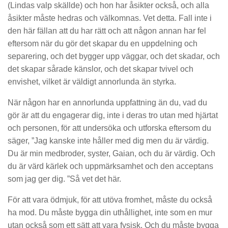
(Lindas valp skällde) och hon har åsikter också, och alla
åsikter måste hedras och välkomnas. Vet detta. Fall inte i
den här fällan att du har rätt och att någon annan har fel
eftersom när du gör det skapar du en uppdelning och
separering, och det bygger upp väggar, och det skadar, och
det skapar sårade känslor, och det skapar tvivel och
envishet, vilket är väldigt annorlunda än styrka.
När någon har en annorlunda uppfattning än du, vad du
gör är att du engagerar dig, inte i deras tro utan med hjärtat
och personen, för att undersöka och utforska eftersom du
säger, ”Jag kanske inte håller med dig men du är värdig.
Du är min medbroder, syster, Gaian, och du är värdig. Och
du är värd kärlek och uppmärksamhet och den acceptans
som jag ger dig. ”Så vet det här.
För att vara ödmjuk, för att utöva fromhet, måste du också
ha mod. Du måste bygga din uthållighet, inte som en mur
utan också som ett sätt att vara fysisk. Och du måste bygga