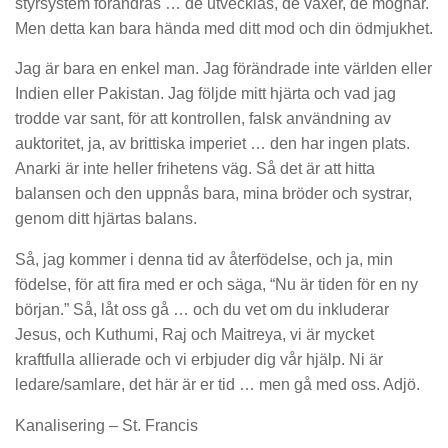
styrsystem förändras … de utvecklas, de växer, de mognar.
Men detta kan bara hända med ditt mod och din ödmjukhet.
Jag är bara en enkel man. Jag förändrade inte världen eller
Indien eller Pakistan. Jag följde mitt hjärta och vad jag
trodde var sant, för att kontrollen, falsk användning av
auktoritet, ja, av brittiska imperiet … den har ingen plats.
Anarki är inte heller frihetens väg. Så det är att hitta
balansen och den uppnås bara, mina bröder och systrar,
genom ditt hjärtas balans.
Så, jag kommer i denna tid av återfödelse, och ja, min
födelse, för att fira med er och säga, “Nu är tiden för en ny
början.” Så, låt oss gå … och du vet om du inkluderar
Jesus, och Kuthumi, Raj och Maitreya, vi är mycket
kraftfulla allierade och vi erbjuder dig vår hjälp. Ni är
ledare/samlare, det här är er tid … men gå med oss. Adjö.
Kanalisering – St. Francis