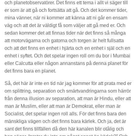
och planetobservatörer. Det finns ett tema i allt vi säger till
er som är att gå och fortsätta att gå. Och det kommer tider,
mina vänner, när ni kommer att känna att ni går en ensam
väg och att det är väldigt få som väljer att gå med er. Och
sedan kommer det att finnas tider när det finns så många
att motorvägarna och gatorna och torgen är helt fullsatta
och att det finns en enhet i hjärta och en enhet i själ och en
enhet i syftet. Och det spelar ingen roll om du bor i Mumbai
eller Calcutta eller någon annanstans på denna planet för
det finns bara en planet.
Så, det här är inte en tid när jag kommer för att prata med er
om splittring, separation och smärtvandringarna som härrör
från denna illusion av separation, att man är Hindu, eller att
man är Muslim, eller att man är Demokrat, eller man är
Socialist, det spelar ingen roll alls. För det finns bara den
mänskliga vägen och det finns bara kärlek. Och ja, det är
sant det finns tillfällen då den här kanalen blir otålig och