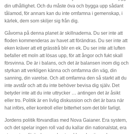
din uthållighet. Och du måste öva och bygga upp sådant
tålamod, för annars kan du inte omfamna i gemenskap, i
kärlek, dem som skiljer sig från dig.
Gåvorna på denna planet är skillnaderna. Du ser inte att
floden kommenderas av havet att förändras. Du ser inte att
eken kräver att ett grässtrå blir en ek. Du ser inte att luften
befaller ett moln att lösas upp, för att ångor och fukt skall
försvinna. De är i balans, och det är balansen inom dig och
styrkan att verkligen känna och omfamna din väg, din
sanning, din varelse. Och att omfamna den så starkt att du
inte avstår och att du inte behöver bevisa dig själv. Det
betyder inte att du inte uttrycker … antingen det är åsikt
eller tro. Politik är en livlig diskussion och det är bara när
hat införs, eller kontroll eller bitterhet som det blir farligt.
Jordens politik förvandlas med Nova Gaianer. Era system,
och det spelar ingen roll vad du kallar din nationalstat, era