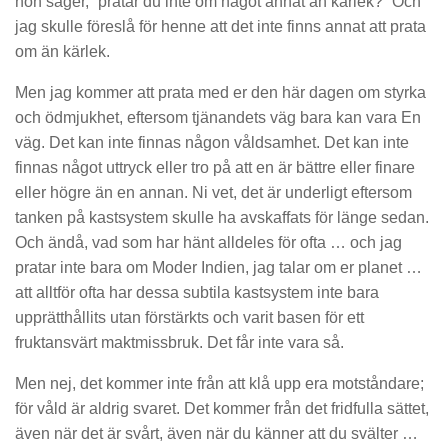
hon säger, “pratar du inte om något annat än kärlek?” Och
jag skulle föreslå för henne att det inte finns annat att prata
om än kärlek.
Men jag kommer att prata med er den här dagen om styrka
och ödmjukhet, eftersom tjänandets väg bara kan vara En
väg. Det kan inte finnas någon våldsamhet. Det kan inte
finnas något uttryck eller tro på att en är bättre eller finare
eller högre än en annan. Ni vet, det är underligt eftersom
tanken på kastsystem skulle ha avskaffats för länge sedan.
Och ändå, vad som har hänt alldeles för ofta … och jag
pratar inte bara om Moder Indien, jag talar om er planet …
att alltför ofta har dessa subtila kastsystem inte bara
upprätthållits utan förstärkts och varit basen för ett
fruktansvärt maktmissbruk. Det får inte vara så.
Men nej, det kommer inte från att klå upp era motståndare;
för våld är aldrig svaret. Det kommer från det fridfulla sättet,
även när det är svårt, även när du känner att du svälter …