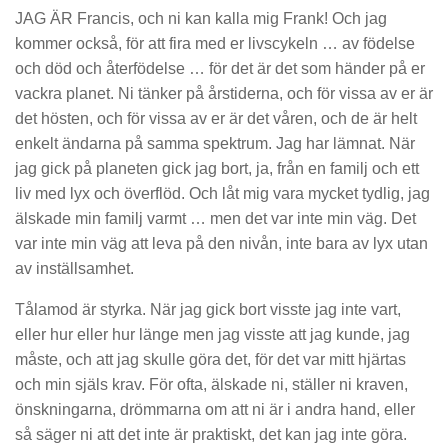
JAG ÄR Francis, och ni kan kalla mig Frank! Och jag
kommer också, för att fira med er livscykeln … av födelse
och död och återfödelse … för det är det som händer på er
vackra planet. Ni tänker på årstiderna, och för vissa av er är
det hösten, och för vissa av er är det våren, och de är helt
enkelt ändarna på samma spektrum. Jag har lämnat. När
jag gick på planeten gick jag bort, ja, från en familj och ett
liv med lyx och överflöd. Och låt mig vara mycket tydlig, jag
älskade min familj varmt … men det var inte min väg. Det
var inte min väg att leva på den nivån, inte bara av lyx utan
av inställsamhet.
Tålamod är styrka. När jag gick bort visste jag inte vart,
eller hur eller hur länge men jag visste att jag kunde, jag
måste, och att jag skulle göra det, för det var mitt hjärtas
och min själs krav. För ofta, älskade ni, ställer ni kraven,
önskningarna, drömmarna om att ni är i andra hand, eller
så säger ni att det inte är praktiskt, det kan jag inte göra.