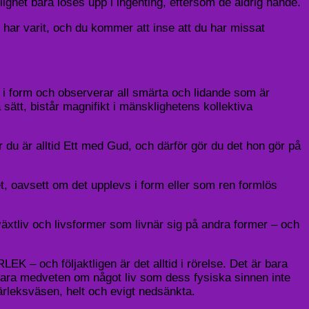
lighet bara löses upp i ingenting, eftersom de aldrig hände.
d har varit, och du kommer att inse att du har missat
et i form och observerar all smärta och lidande som är
 sätt, bistår magnifikt i mänsklighetens kollektiva
r du är alltid Ett med Gud, och därför gör du det hon gör på
t, oavsett om det upplevs i form eller som ren formlös
äxtliv och livsformer som livnär sig på andra former – och
EK – och följaktligen är det alltid i rörelse. Det är bara
 vara medveten om något liv som dess fysiska sinnen inte
ärleksväsen, helt och evigt nedsänkta.