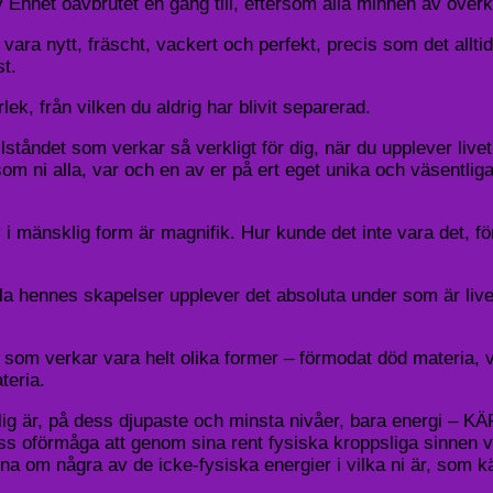
av Enhet oavbrutet en gång till, eftersom alla minnen av overk
 vara nytt, fräscht, vackert och perfekt, precis som det allti
st.
lek, från vilken du aldrig har blivit separerad.
illståndet som verkar så verkligt för dig, när du upplever liv
som ni alla, var och en av er på ert eget unika och väsentliga
 i mänsklig form är magnifik. Hur kunde det inte vara det, fö
la hennes skapelser upplever det absoluta under som är live
som verkar vara helt olika former – förmodat död materia, v
teria.
ig är, på dess djupaste och minsta nivåer, bara energi – KÄRL
dess oförmåga att genom sina rent fysiska kroppsliga sinnen
a om några av de icke-fysiska energier i vilka ni är, som k