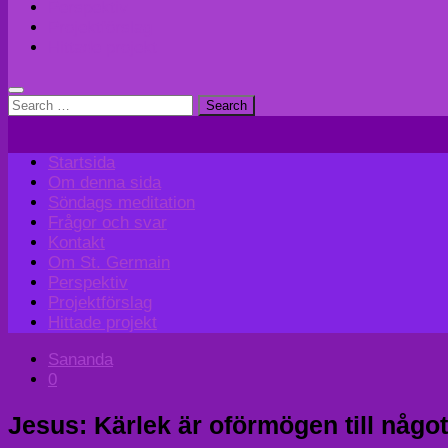
Perspektiv
Projektförslag
Hittade projekt
Search
for:
Startsida
Om denna sida
Söndags meditation
Frågor och svar
Kontakt
Om St. Germain
Perspektiv
Projektförslag
Hittade projekt
Sananda
0
Jesus: Kärlek är oförmögen till något