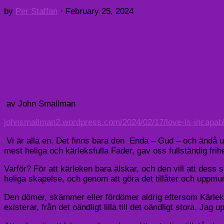
by
Per Staffan
·
February 25, 2024
av John Smallman
johnsmallman2.wordpress.com/2024/02/17/love-is-incapable
Vi är alla en. Det finns bara den
Enda – Gud – och ändå up
mest heliga och kärleksfulla Fader, gav oss fullständig fr
Varför? För att kärleken bara älskar, och den vill att des
heliga skapelse, och genom att göra det tillåter och uppmunt
Den dömer, skämmer eller fördömer aldrig eftersom Kärlek ä
existerar, från det oändligt lilla till det oändligt stora. Jag