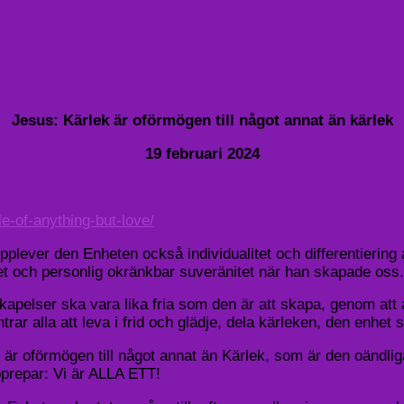
Jesus: Kärlek är oförmögen till något annat än kärlek
19 februari 2024
-of-anything-but-love/
plever den Enheten också individualitet och differentiering
ihet och personlig okränkbar suveränitet när han skapade oss.
s skapelser ska vara lika fria som den är att skapa, genom 
rar alla att leva i frid och glädje, dela kärleken, den enhet 
r oförmögen till något annat än Kärlek, som är den oändliga 
 upprepar: Vi är ALLA ETT!