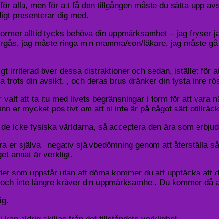
g för alla, men för att få den tillgången måste du sätta upp avs
digt presenterar dig med.
ormer alltid tycks behöva din uppmärksamhet – jag fryser jag 
örgås, jag måste ringa min mamma/son/läkare, jag måste gå t
äldigt irriterad över dessa distraktioner och sedan, istället 
trots din avsikt. , och deras brus dränker din tysta inre röst
r valt att ta itu med livets begränsningar i form för att vara nä
r mycket positivt om att ni inte är på något sätt otillräckli
i de icke fysiska världarna, så acceptera den ära som erbjuds
era er själva i negativ självbedömning genom att återställa 
et annat är verkligt.
det som uppstår utan att döma kommer du att upptäcka att d
en och inte längre kräver din uppmärksamhet. Du kommer då at
ig.
 kan aldrig skiljas från det tillståndets verklighet.