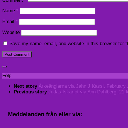
Comment
*
Name
*
Email
*
Website
Save my name, email, and website in this browser for 
Följ:
Next story
Ärkeänglarna via Jahn J Kassl, February 
Previous story
Judas Iskariot via Ann Dahlberg, 21 f
Meddelanden från eller via: