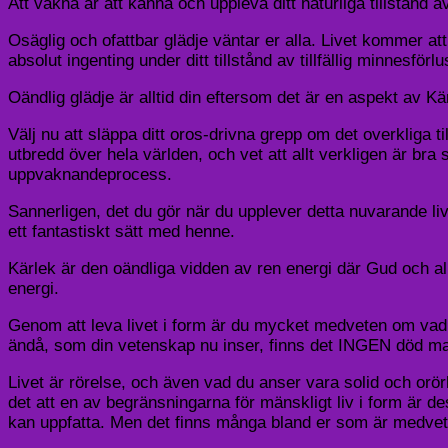
Att vakna är att känna och uppleva ditt naturliga tillstånd 
Osäglig och ofattbar glädje väntar er alla. Livet kommer att
absolut ingenting under ditt tillstånd av tillfällig minnesförlu
Oändlig glädje är alltid din eftersom det är en aspekt av Kär
Välj nu att släppa ditt oros-drivna grepp om det overkliga t
utbredd över hela världen, och vet att allt verkligen är bra 
uppvaknandeprocess.
Sannerligen, det du gör när du upplever detta nuvarande liv
ett fantastiskt sätt med henne.
Kärlek är den oändliga vidden av ren energi där Gud och al
energi.
Genom att leva livet i form är du mycket medveten om vad 
ändå, som din vetenskap nu inser, finns det INGEN död ma
Livet är rörelse, och även vad du anser vara solid och orörl
det att en av begränsningarna för mänskligt liv i form är 
kan uppfatta. Men det finns många bland er som är medvetn