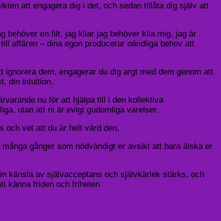
ikten att engagera dig i det, och sedan tillåta dig själv att
behöver en filt, jag kliar jag behöver klia mig, jag är
ill affären – dina egon producerar oändliga behov att
för att ignorera dem, engagerar du dig argt med dem genom att
, din intuition.
rvarande nu för att hjälpa till i den kollektiva
ga, utan att ni är evigt gudomliga varelser.
 och vet att du är helt värd den.
så många gånger som nödvändigt er avsikt att bara älska er
in känsla av självacceptans och självkärlek stärks, och
t känna friden och friheten