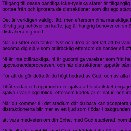
Tillgång till dessa oändliga icke-fysiska sfärer är tillgängli
bortse från och ignorera de distraktioner som ditt ego stän
Det är verkligen väldigt lätt, men eftersom dina mänskliga f
törstig jag behöver en kaffe, jag är hungrig behöver en sm
distrahera dig med.
När du sitter och tänker tyst och ifred är det lätt att bli v
bedöma dig själv som otillräcklig eftersom de händer så ofta 
Ni är inte otillräckliga, ni är gudomliga varelser som fritt ha
uppvaknandeprocessen, och när distraktioner uppstår påminn e
För att du gör detta är du högt hedrad av Gud, och av alla 
Tillåt sedan och uppmuntra er själva att sluta ilsket engag
själva i varje ögonblick, eftersom kärlek är er natur, och ing
När du kommer till det stadium där du bara kan acceptera 
distraktionerna blir mer av ett ljud som flödar i bakgrund
att vara medveten om din Enhet med Gud etablerad inom d
Ni är alla för evigt Ett med Gud, er kärleksfulla Källa, och ni