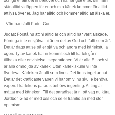
och ge er allt det ni behöver och har längtat efter. Min famn
står alltid vidöppen för er och min kärlek kommer för alltid
att lysa över er. Jag har alltid och kommer alltid att älska er.
Vördnadsfullt Fader Gud
Judas: Förstå nu att ni alltid är och alltid har varit älskade.
Förringa inte er själva, ni är en del av Gud och ”allt som är”.
Det är dags att se på er själva och andra med kärleksfulla
ögon. Ty av kärlek har ni kommit och till kärlek går ni
tillbaka efter er vistelse i separationen. Vi är alla Ett och vi
är alla omhöljda av kärlek. Utan kärlek skulle vi inte
överleva. Kärleken är allt som finns. Det finns inget annat.
Det är det kraftigaste vapen vi har om vi nu skulle behöva
vapen. I kärlekens paradis behövs ingenting. Allting är
mättat med kärleken. Till det paradiset är ni på väg nu kära
Jordbor. Gläd er med oss och se er framtid an med stor
optimism.