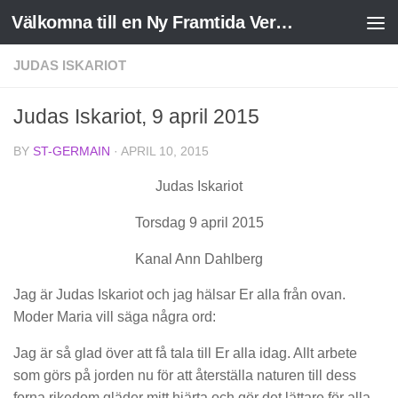
Välkomna till en Ny Framtida Verklighet
Skip to content
JUDAS ISKARIOT
Judas Iskariot, 9 april 2015
BY
ST-GERMAIN
·
APRIL 10, 2015
Judas Iskariot
Torsdag 9 april 2015
Kanal Ann Dahlberg
Jag är Judas Iskariot och jag hälsar Er alla från ovan.
Moder Maria vill säga några ord:
Jag är så glad över att få tala till Er alla idag. Allt arbete
som görs på jorden nu för att återställa naturen till dess
forna rikedom gläder mitt hjärta och gör det lättare för alla