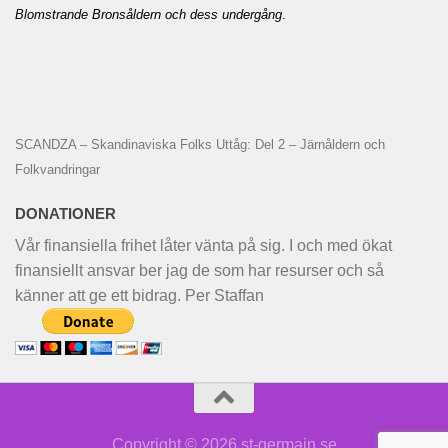
Blomstrande Bronsåldern och dess undergång
.
SCANDZA – Skandinaviska Folks Uttåg: Del 2 – Järnåldern och
Folkvandringar
DONATIONER
Vår finansiella frihet låter vänta på sig. I och med ökat
finansiellt ansvar ber jag de som har resurser och så
känner att ge ett bidrag. Per Staffan
Copyright © 2026 st-germain.se