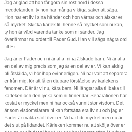
Jag är glad att hon får göra sin röst hörd i dessa
meddelanden, ty hon har många viktiga saker att säga.
Hon har ert liv i sina händer och hon värnar och älskar er
så mycket. Skicka kärlek till henne så mycket som ni kan,
ty hon är värd varenda tanke som ni sänder. Jag
överlämnar nu ordet till Fader Gud. Han vill säga några ord
till Er:
Jag är er Fader och ni är alla mina älskade barn. Ni är alla
en del av mig precis som jag är en del av er. Vi kan aldrig
bli åtskilda, vi hör ihop evinnerligen. Ni har valt att separera
er från mig, för att få en djupare förståelse av kärlekens
fenomen. Där är vi nu, kära barn. Ni längtar alla tillbaka till
kärleken och den lycka som ni finner där. Separationen har
kostat er mycket men ni har också vunnit stor visdom. Det
är som visdomslärare ni kan fortsätta era liv nu och jag er
Fader är mäkta stolt över er. Ni har lidit mycket men nu är
det slut på lidandet. Kärleken kommer nu att skölja över er