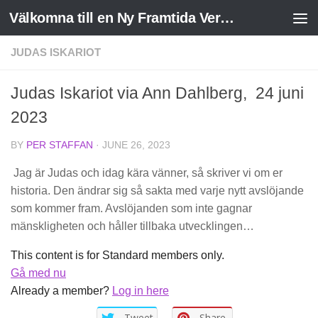
Välkomna till en Ny Framtida Verklighet
Skip to content
JUDAS ISKARIOT
Judas Iskariot via Ann Dahlberg, 24 juni
2023
BY
PER STAFFAN
·
JUNE 26, 2023
Jag är Judas och idag kära vänner, så skriver vi om er
historia. Den ändrar sig så sakta med varje nytt avslöjande
som kommer fram. Avslöjanden som inte gagnar
mänskligheten och håller tillbaka utvecklingen…
This content is for Standard members only.
Gå med nu
Already a member?
Log in here
Tweet
Share