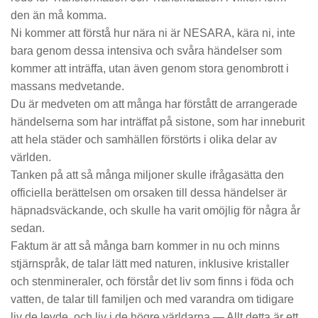
den än må komma.
Ni kommer att förstå hur nära ni är NESARA, kära ni, inte
bara genom dessa intensiva och svåra händelser som
kommer att inträffa, utan även genom stora genombrott i
massans medvetande.
Du är medveten om att många har förstått de arrangerade
händelserna som har inträffat på sistone, som har inneburit
att hela städer och samhällen förstörts i olika delar av
världen.
Tanken på att så många miljoner skulle ifrågasätta den
officiella berättelsen om orsaken till dessa händelser är
häpnadsväckande, och skulle ha varit omöjlig för några år
sedan.
Faktum är att så många barn kommer in nu och minns
stjärnspråk, de talar lätt med naturen, inklusive kristaller
och stenmineraler, och förstår det liv som finns i föda och
vatten, de talar till familjen och med varandra om tidigare
liv de levde, och liv i de högre världarna —
Allt detta är ett