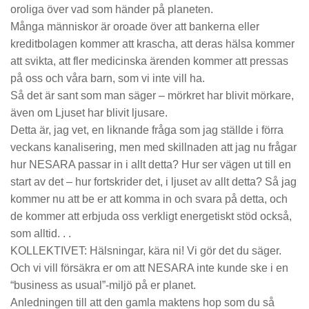
oroliga över vad som händer på planeten.
Många människor är oroade över att bankerna eller
kreditbolagen kommer att krascha, att deras hälsa kommer
att svikta, att fler medicinska ärenden kommer att pressas
på oss och våra barn, som vi inte vill ha.
Så det är sant som man säger – mörkret har blivit mörkare,
även om Ljuset har blivit ljusare.
Detta är, jag vet, en liknande fråga som jag ställde i förra
veckans kanalisering, men med skillnaden att jag nu frågar
hur NESARA passar in i allt detta? Hur ser vägen ut till en
start av det – hur fortskrider det, i ljuset av allt detta?
Så jag
kommer nu att be er att komma in och svara på detta, och
de kommer att erbjuda oss verkligt energetiskt stöd också,
som alltid. . .
KOLLEKTIVET:
Hälsningar, kära ni! Vi gör det du säger.
Och vi vill försäkra er om att NESARA inte kunde ske i en
“business as usual”-miljö på er planet.
Anledningen till att den gamla maktens hop som du så