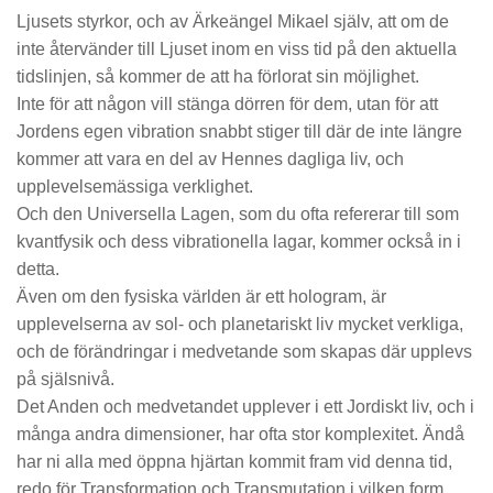
Ljusets styrkor, och av Ärkeängel Mikael själv, att om de
inte återvänder till Ljuset inom en viss tid på den aktuella
tidslinjen, så kommer de att ha förlorat sin möjlighet.
Inte för att någon vill stänga dörren för dem, utan för att
Jordens egen vibration snabbt stiger till där de inte längre
kommer att vara en del av Hennes dagliga liv, och
upplevelsemässiga verklighet.
Och den Universella Lagen, som du ofta refererar till som
kvantfysik och dess vibrationella lagar, kommer också in i
detta.
Även om den fysiska världen är ett hologram, är
upplevelserna av sol- och planetariskt liv mycket verkliga,
och de förändringar i medvetande som skapas där upplevs
på själsnivå.
Det Anden och medvetandet upplever i ett Jordiskt liv, och i
många andra dimensioner, har ofta stor komplexitet. Ändå
har ni alla med öppna hjärtan kommit fram vid denna tid,
redo för Transformation och Transmutation i vilken form