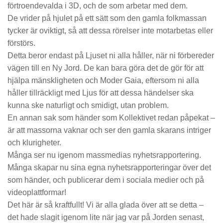
förtroendevalda i 3D, och de som arbetar med dem.
De vrider på hjulet på ett sätt som den gamla folkmassan
tycker är oviktigt, så att dessa rörelser inte motarbetas eller
förstörs.
Detta beror endast på Ljuset ni alla håller, när ni förbereder
vägen till en Ny Jord.
De kan bara göra det de gör för att
hjälpa mänskligheten och Moder Gaia, eftersom ni alla
håller tillräckligt med Ljus för att dessa händelser ska
kunna ske naturligt och smidigt, utan problem.
En annan sak som händer som Kollektivet redan påpekat –
är att massorna vaknar och ser den gamla skarans intriger
och klurigheter.
Många ser nu igenom massmedias nyhetsrapportering.
Många skapar nu sina egna nyhetsrapporteringar över det
som händer, och publicerar dem i sociala medier och på
videoplattformar!
Det här är så kraftfullt! Vi är alla glada över att se detta –
det hade slagit igenom lite när jag var på Jorden senast,