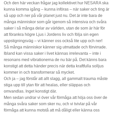
Och den här veckan frågar jag kollektivet hur NESARA ska
kunna komma igång – kunna införas – när saker och ting är
så upp och ner på vår planet just nu. Det är inte bara de
många människor som går igenom så intensiva och svåra
saker i så många delar av världen, utan de som är här för
att förankra högre Ljus i Jordens liv och följa sin egen
uppstigningsväg – vi känner oss också lite upp och ner!
Så många människor känner sig utmattade och förvirrade.
Ibland kan vissa saker i livet kännas irrelevanta – inte i
resonans med vibrationerna de nu bär på. Det känns bara
konstigt att detta händer precis när detta kraftfulla solljus
kommer in och transformerar så mycket.
Och ja – jag förstår att allt slagg, all gammalt trauma måste
stiga upp till ytan för att healas, eller släppas och
omvandlas. Inget konstigt där.
Men sedan undrar vi över vår förmåga att höja oss över de
många svåra saker som sker nu, och vi tvivlar på vår
förmåga att kunna motstå att må dåligt eller känna oss