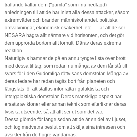
träffande kallar dem (“gamla” som i nu nedlagd) –
anledningen till att de har inlett alla dessa attacker, såsom
extremväder och bränder, människohandel, politiska
omvälvningar, ekonomisk osäkerhet, etc. — är att de ser
NESARA hägra allt närmare vid horisonten, och det gör
dem upprörda bortom allt förnuft. Därav deras extrema
reaktion.
Naturligtvis hamnar de på en ännu tyngre lista över brott
med dessa tilltag, som redan nu många av dem får stå till
svars för i den Gudomliga rättvisans domstolar. Många av
deras ledare har redan tagits bort från planeten och
fängslats för att ställas inför rätta i galaktiska och
intergalaktiska domstolar. Deras mänskliga aspekt har
ersatts av kloner eller annan teknik som efterliknar deras
fysiska utseende, så att allt ser ut som det var.
Dessa glömde för länge sedan att de är en del av Ljuset,
och tog medvetna beslut om att skilja sina intressen och
avsikter från de högre världarnas.