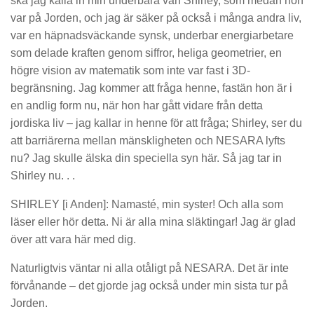
ska jag kalla in min underbara vän Shirley, som medan hon
var på Jorden, och jag är säker på också i många andra liv,
var en häpnadsväckande synsk, underbar energiarbetare
som delade kraften genom siffror, heliga geometrier, en
högre vision av matematik som inte var fast i 3D-
begränsning. Jag kommer att fråga henne, fastän hon är i
en andlig form nu, när hon har gått vidare från detta
jordiska liv – jag kallar in henne för att fråga;
Shirley, ser du
att barriärerna mellan mänskligheten och NESARA lyfts
nu?
Jag skulle älska din speciella syn här. Så jag tar in
Shirley nu. . .
SHIRLEY [i Anden]:
Namasté, min syster! Och alla som
läser eller hör detta. Ni är
alla
mina släktingar! Jag är glad
över att vara här med dig.
Naturligtvis väntar ni alla otåligt på NESARA. Det är inte
förvånande – det gjorde jag också under min sista tur på
Jorden.