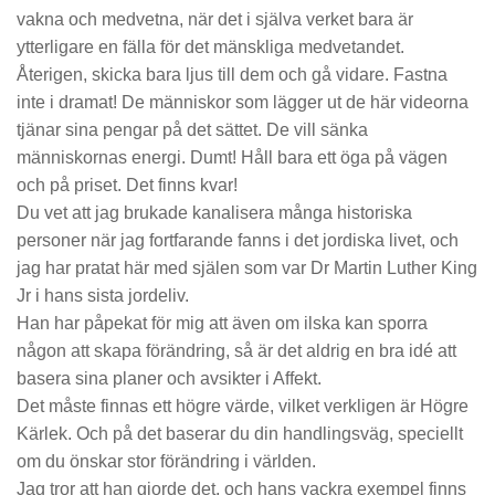
vakna och medvetna, när det i själva verket bara är
ytterligare en fälla för det mänskliga medvetandet.
Återigen, skicka bara ljus till dem och gå vidare. Fastna
inte i dramat!
De människor som lägger ut de här videorna
tjänar sina pengar på det sättet. De vill sänka
människornas energi. Dumt! Håll bara ett öga på vägen
och på priset. Det finns kvar!
Du vet att jag brukade kanalisera många historiska
personer när jag fortfarande fanns i det jordiska livet, och
jag har pratat här med själen som var Dr Martin Luther King
Jr i hans sista jordeliv.
Han har påpekat för mig att även om ilska kan sporra
någon att skapa förändring, så är det aldrig en bra idé att
basera sina planer och avsikter i Affekt.
Det måste finnas ett högre värde, vilket verkligen är Högre
Kärlek. Och på det baserar du din handlingsväg, speciellt
om du önskar stor förändring i världen.
Jag tror att han gjorde det, och hans vackra exempel finns