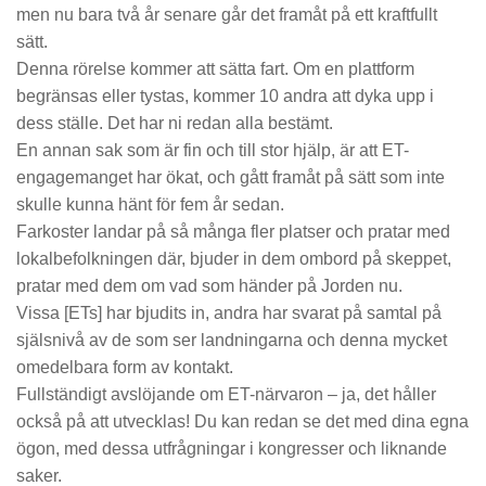
men nu bara två år senare går det framåt på ett kraftfullt
sätt.
Denna rörelse kommer att sätta fart. Om en plattform
begränsas eller tystas, kommer 10 andra att dyka upp i
dess ställe.
Det har ni redan alla bestämt.
En annan sak som är fin och till stor hjälp, är att ET-
engagemanget har ökat, och gått framåt på sätt som inte
skulle kunna hänt för fem år sedan.
Farkoster landar på så många fler platser och pratar med
lokalbefolkningen där, bjuder in dem ombord på skeppet,
pratar med dem om vad som händer på Jorden nu.
Vissa [ETs] har bjudits in, andra har svarat på samtal på
själsnivå av de som ser landningarna och denna mycket
omedelbara form av kontakt.
Fullständigt avslöjande om ET-närvaron – ja, det håller
också på att utvecklas! Du kan redan se det med dina egna
ögon, med dessa utfrågningar i kongresser och liknande
saker.