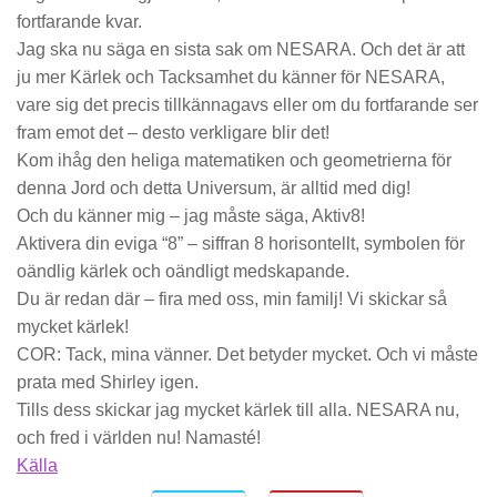
fortfarande kvar.
Jag ska nu säga en sista sak om NESARA.
Och det är att
ju mer Kärlek och Tacksamhet du känner för NESARA,
vare sig det precis tillkännagavs eller om du fortfarande ser
fram emot det – desto verkligare blir det!
Kom ihåg den heliga matematiken och geometrierna för
denna Jord och detta Universum, är alltid med dig!
Och du känner mig – jag måste säga,
Aktiv8!
Aktivera din eviga “8” – siffran 8 horisontellt, symbolen för
oändlig kärlek och oändligt medskapande.
Du är redan där – fira med oss, min familj! Vi skickar så
mycket kärlek!
COR:
Tack, mina vänner. Det betyder mycket. Och vi måste
prata med Shirley igen.
Tills dess skickar jag mycket kärlek till alla. NESARA nu,
och fred i världen nu! Namasté!
Källa