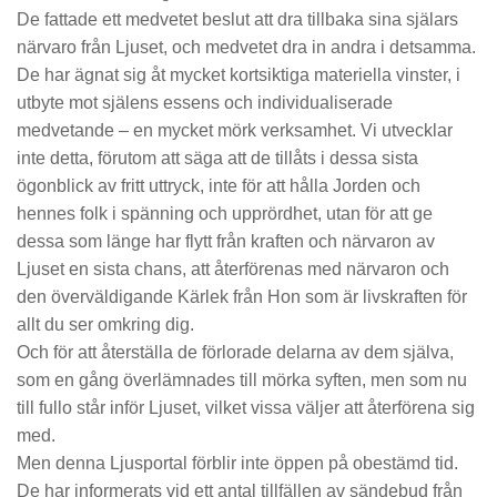
De fattade ett medvetet beslut att dra tillbaka sina själars
närvaro från Ljuset, och medvetet dra in andra i detsamma.
De har ägnat sig åt mycket kortsiktiga materiella vinster, i
utbyte mot själens essens och individualiserade
medvetande – en mycket mörk verksamhet.
Vi utvecklar
inte detta, förutom att säga att de tillåts i dessa sista
ögonblick av fritt uttryck, inte för att hålla Jorden och
hennes folk i spänning och upprördhet, utan för att ge
dessa som länge har flytt från kraften och närvaron av
Ljuset en sista chans, att återförenas med närvaron och
den överväldigande Kärlek från Hon som är livskraften för
allt du ser omkring dig.
Och för att återställa de förlorade delarna av dem själva,
som en gång överlämnades till mörka syften, men som nu
till fullo står inför Ljuset, vilket vissa väljer att återförena sig
med.
Men denna Ljusportal förblir inte öppen på obestämd tid.
De har informerats vid ett antal tillfällen av sändebud från