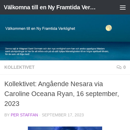
Välkomna till en Ny Framtida Verklighet
Skip to content
KOLLEKTIVET
0
Kollektivet: Angående Nesara via
Caroline Oceana Ryan, 16 september,
2023
BY
PER STAFFAN
·
SEPTEMBER 17, 2023