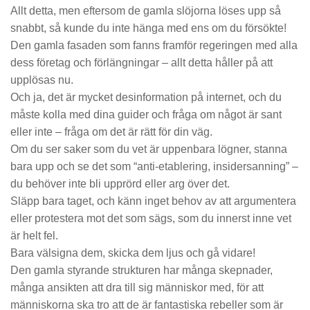
Allt detta, men eftersom de gamla slöjorna löses upp så
snabbt, så kunde du inte hänga med ens om du försökte!
Den gamla fasaden som fanns framför regeringen med alla
dess företag och förlängningar – allt detta håller på att
upplösas nu.
Och ja, det är mycket desinformation på internet, och du
måste kolla med dina guider och fråga om något är sant
eller inte – fråga om det är rätt för din
väg
.
Om du ser saker som du vet är uppenbara lögner, stanna
bara upp och se det som “anti-etablering, insidersanning” –
du behöver inte bli upprörd eller arg över det.
Släpp bara taget, och känn inget behov av att argumentera
eller protestera mot det som sägs, som du innerst inne vet
är helt fel.
Bara välsigna dem, skicka dem ljus och gå vidare!
Den gamla styrande strukturen har många skepnader,
många ansikten att dra till sig människor med, för att
människorna ska tro att de är fantastiska rebeller som är