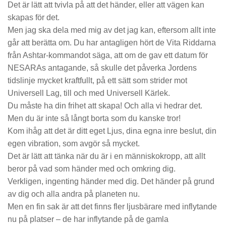
Det är lätt att tvivla på att det händer, eller att vägen kan
skapas för det.
Men jag ska dela med mig av det jag kan, eftersom allt inte
går att berätta om. Du har antagligen hört de Vita Riddarna
från Ashtar-kommandot säga, att om de gav ett datum för
NESARAs antagande, så skulle det påverka Jordens
tidslinje mycket kraftfullt, på ett sätt som strider mot
Universell Lag, till och med Universell Kärlek.
Du måste ha din frihet att skapa! Och alla vi hedrar det.
Men du är inte så långt borta som du kanske tror!
Kom ihåg att det är ditt eget Ljus, dina egna inre beslut, din
egen vibration, som avgör så mycket.
Det är lätt att tänka när du är i en människokropp, att allt
beror på vad som händer
med
och omkring dig.
Verkligen, ingenting händer
med
dig. Det händer
på grund
av dig och alla andra på planeten nu.
Men en fin sak är att det finns fler ljusbärare med inflytande
nu på platser – de har inflytande på de gamla