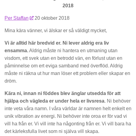
2018
Per Staffan
20 oktober 2018
Mina kära vänner, vi älskar er så väldigt mycket,
Vi är alltid här bredvid er. Ni lever aldrig era liv
ensamma.
Aldrig måste ni hantera en utmaning utan
visdom, ett svek utan en betrodd vän, en förlust utan en
påminnelse om ert eviga samband med överflöd. Aldrig
måste ni räkna ut hur man löser ett problem eller skapar en
dröm.
Kära ni, innan ni föddes blev änglar utsedda för att
hjälpa och vägleda er under hela er livsresa
. Ni behöver
inte veta våra namn. I våra världar är namnen helt enkelt en
unik vibration av energi. Ni behöver inte oroa er för vad vi
vill ha från er. Vi vill inte ha någonting från er. Vi vill bara ha
det kärleksfulla livet som ni själva vill skapa.