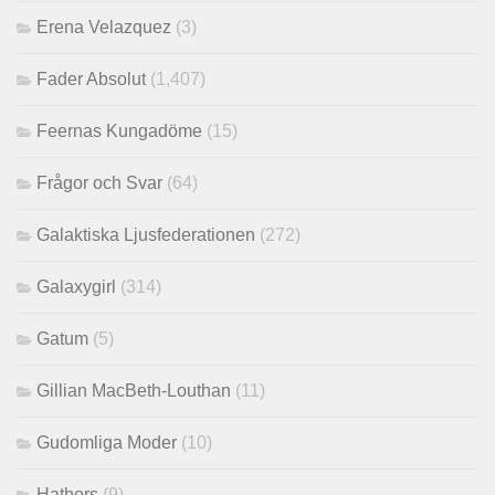
Erena Velazquez
(3)
Fader Absolut
(1,407)
Feernas Kungadöme
(15)
Frågor och Svar
(64)
Galaktiska Ljusfederationen
(272)
Galaxygirl
(314)
Gatum
(5)
Gillian MacBeth-Louthan
(11)
Gudomliga Moder
(10)
Hathors
(9)