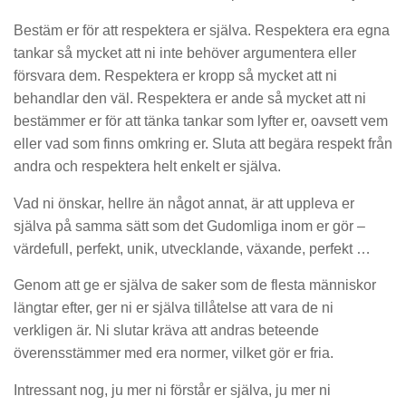
Bestäm er för att respektera er själva. Respektera era egna
tankar så mycket att ni inte behöver argumentera eller
försvara dem. Respektera er kropp så mycket att ni
behandlar den väl. Respektera er ande så mycket att ni
bestämmer er för att tänka tankar som lyfter er, oavsett vem
eller vad som finns omkring er. Sluta att begära respekt från
andra och respektera helt enkelt er själva.
Vad ni önskar, hellre än något annat, är att uppleva er
själva på samma sätt som det Gudomliga inom er gör –
värdefull, perfekt, unik, utvecklande, växande, perfekt …
Genom att ge er själva de saker som de flesta människor
längtar efter, ger ni er själva tillåtelse att vara de ni
verkligen är. Ni slutar kräva att andras beteende
överensstämmer med era normer, vilket gör er fria.
Intressant nog, ju mer ni förstår er själva, ju mer ni