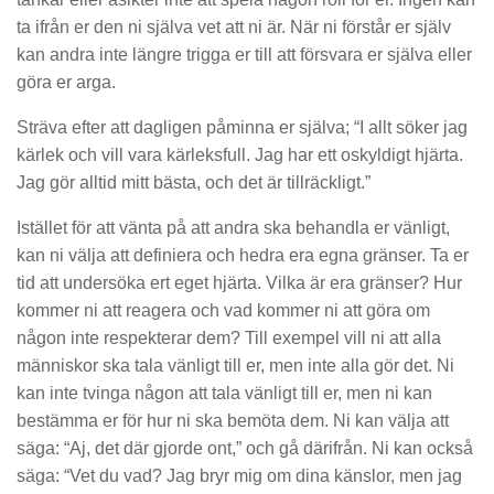
ta ifrån er den ni själva vet att ni är. När ni förstår er själv
kan andra inte längre trigga er till att försvara er själva eller
göra er arga.
Sträva efter att dagligen påminna er själva; “I allt söker jag
kärlek och vill vara kärleksfull. Jag har ett oskyldigt hjärta.
Jag gör alltid mitt bästa, och det är tillräckligt.”
Istället för att vänta på att andra ska behandla er vänligt,
kan ni välja att definiera och hedra era egna gränser. Ta er
tid att undersöka
ert eget hjärta
. Vilka är era gränser? Hur
kommer ni att reagera och vad kommer ni att göra om
någon inte respekterar dem? Till exempel vill ni att alla
människor ska tala vänligt till er, men inte alla gör det. Ni
kan inte tvinga någon att tala vänligt till er, men ni kan
bestämma er för hur ni ska bemöta dem. Ni kan välja att
säga: “Aj, det där gjorde ont,” och gå därifrån. Ni kan också
säga: “Vet du vad? Jag bryr mig om dina känslor, men jag