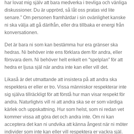
har lovat mig själv att bara medverka i trevliga och vänliga
diskussioner. Du är upprörd, så låt oss pratas vid lite
senare.” Om personen framhärdar i sin ovänlighet kanske
ni ska välja att gå därifrån, eller dra tillbaka er energi från
konversationen.
Det är bara ni som kan bestämma hur era gränser ska
hedras. Ni behöver inte ens förklara dem för andra, eller
försvara dem. Ni behöver helt enkelt en “spelplan” för att
hedra er ljusa själ när andra inte kan eller vill det.
Likaså är det utmattande att insistera på att andra ska
respektera er eller er tro. Vissa människor respekterar inte
sig själva tillräckligt för att förstå hur man visar respekt för
andra. Naturligtvis vill ni att andra ska se er som värdiga
kärlek och uppskattning. Hur som helst, som ni redan vet
kommer vissa att göra det och andra inte. Om ni kan
acceptera det kan ni undvika att känna ångest när ni möter
individer som inte kan eller vill respektera er vackra själ.