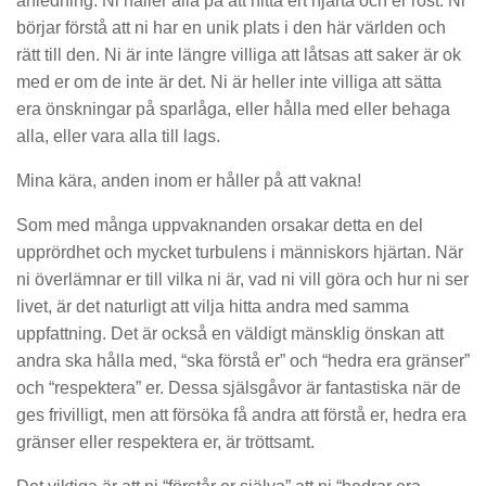
anledning. Ni håller alla på att hitta ert hjärta och er röst. Ni
börjar förstå att ni har en unik plats i den här världen och
rätt till den. Ni är inte längre villiga att låtsas att saker är ok
med er om de inte är det. Ni är heller inte villiga att sätta
era önskningar på sparlåga, eller hålla med eller behaga
alla, eller vara alla till lags.
Mina kära, anden inom er håller på att vakna!
Som med många uppvaknanden orsakar detta en del
upprördhet och mycket turbulens i människors hjärtan. När
ni överlämnar er till vilka ni är, vad ni vill göra och hur ni ser
livet, är det naturligt att vilja hitta andra med samma
uppfattning. Det är också en väldigt mänsklig önskan att
andra ska hålla med, “ska förstå er” och “hedra era gränser”
och “respektera” er. Dessa själsgåvor är fantastiska när de
ges frivilligt, men att försöka få andra att förstå er, hedra era
gränser eller respektera er, är tröttsamt.