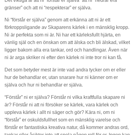
Det viktiga är att ni “förstår er själva” att ni “hedrar era
gränser” och att ni “respekterar” er själva.
Ni “förstår er själva” genom att erkänna att ni är ett
förkroppsligande av Skaparens kärlek i en mänsklig kropp.
Ni är perfekta som ni är. Ni har ett kärleksfullt hjärta, en
vänlig själ och en önskan om att älska och bli älskad, vilket
ligger bakom alla era tankar, ord och handlingar. Även när
ni är arga skriker ni efter den kärlek ni inte tror ni kan få.
Det som betyder mest är inte vad andra tycker om er eller
hur de behandlar er, utan snarare hur ni känner om er
själva och hur ni behandlar er själva.
“Förstår” ni er själva? Förstår ni vilka kraftfulla skapare ni
är? Förstår ni att ni försöker se kärlek, vara kärlek och
uppleva kärlek i allt ni säger och gör? Kära ni, om ni
“förstår” er oskuldsfullhet som en mänsklig varelse och
förstår er fantastiska kreativa natur, då kommer andras ord,
tankar eller åsikter inte att spela någon roll för er. Ingen kan