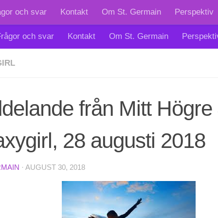
ågor och svar
Kontakt
Om St. Germain
Perspektiv
rågor och svar
Kontakt
Om St. Germain
Perspekti
IRL
elande från Mitt Högre 
xygirl, 28 augusti 2018
RMAIN
·
AUGUST 30, 2018