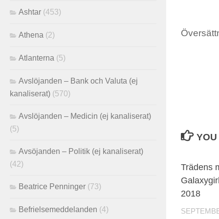
Ashtar
(453)
Översättn
Athena
(2)
Atlanterna
(5)
Avslöjanden – Bank och Valuta (ej
kanaliserat)
(570)
Avslöjanden – Medicin (ej kanaliserat)
(5)
YOU 
Avsöjanden – Politik (ej kanaliserat)
(42)
Trädens 
Galaxygirl
Beatrice Penninger
(73)
2018
Befrielsemeddelanden
(4)
SEPTEMBER