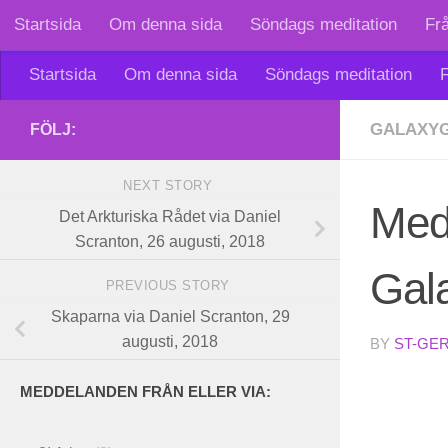
Startsida
Om denna sida
Söndags meditation
Fr
Skip to content
Startsida
Om denna sida
Söndags meditation
F
GALAXYG
FÖLJ:
NEXT STORY
Medd
Det Arkturiska Rådet via Daniel
Scranton, 26 augusti, 2018
Gala
PREVIOUS STORY
Skaparna via Daniel Scranton, 29
augusti, 2018
BY
ST-GE
MEDDELANDEN FRÅN ELLER VIA: