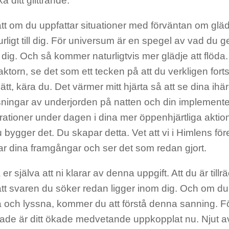
a ditt glittrande.
att om du uppfattar situationer med förväntan om glä
urligt till dig. För universum är en spegel av vad du g
 dig. Och så kommer naturligtvis mer glädje att flöda.
faktorn, se det som ett tecken på att du verkligen forts
ätt, kära du. Det värmer mitt hjärta så att se dina ih
sningar av underjorden på natten och din implement
brationer under dagen i dina mer öppenhjärtliga akt
 bygger det. Du skapar detta. Vet att vi i Himlens för
ar dina framgångar och ser det som redan gjort.
er själva att ni klarar av denna uppgift. Att du är tillrä
att svaren du söker redan ligger inom dig. Och om du
la och lyssna, kommer du att förstå denna sanning. F
sade är ditt ökade medvetande uppkopplat nu. Njut a