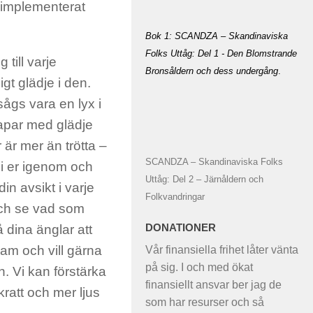
 implementerat
Bok 1: SCANDZA – Skandinaviska
Folks Uttåg: Del 1 - Den Blomstrande
 till varje
Bronsåldern och dess undergång
.
gt glädje i den.
ågs vara en lyx i
kapar med glädje
 är mer än trötta –
SCANDZA – Skandinaviska Folks
 ni er igenom och
Uttåg: Del 2 – Järnåldern och
in avsikt i varje
Folkvandringar
och se vad som
DONATIONER
å dina änglar att
team och vill gärna
Vår finansiella frihet låter vänta
på sig. I och med ökat
. Vi kan förstärka
finansiellt ansvar ber jag de
kratt och mer ljus
som har resurser och så