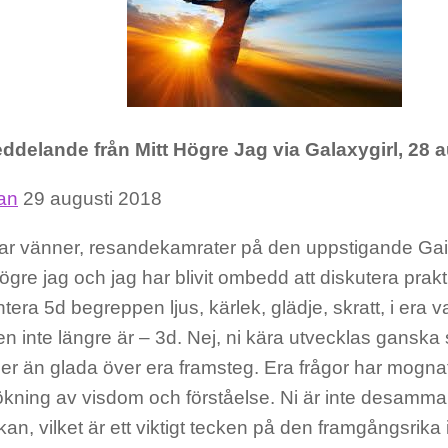
ddelande från Mitt Högre Jag via Galaxygirl, 28 
fan
29 augusti 2018
ar vänner, resandekamrater på den uppstigande Gai
ögre jag och jag har blivit ombedd att diskutera prak
era 5d begreppen ljus, kärlek, glädje, skratt, i era 
en inte längre är – 3d. Nej, ni kära utvecklas ganska
mer än glada över era framsteg. Era frågor har mognat 
ökning av visdom och förståelse. Ni är inte desamma 
kan, vilket är ett viktigt tecken på den framgångsrika