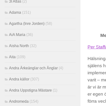
3I Atlas
(2)
Adama
(151)
Agartha (Inre Jorden)
(58)
AiA Maria
(36)
Me
Aisha North
(32)
Per Staf
Aita
(109)
Hälsning
själens h
Andra Ärkeänglar och Änglar
(4)
implement
Andra källor
(307)
varit – m
är vi är 
Andra Uppstigna Mästare
(1)
er egen 
förra vec
Andromeda
(154)