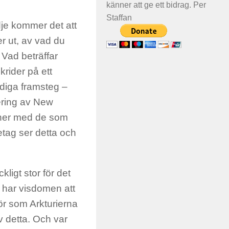
känner att ge ett bidrag. Per
Staffan
dje kommer det att
er ut, av vad du
 Vad beträffar
krider på ett
ärdiga framsteg –
ering av New
ioner med de som
etag ser detta och
ckligt stor för det
 har visdomen att
ör som Arkturierna
v detta. Och var