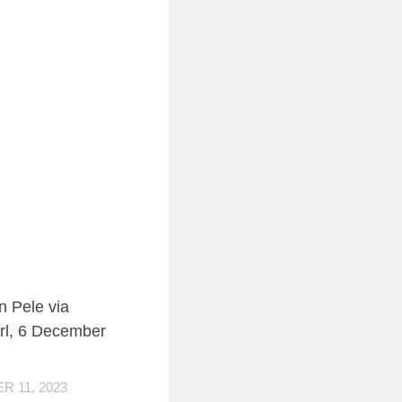
0
 Pele via
rl, 6 December
 11, 2023