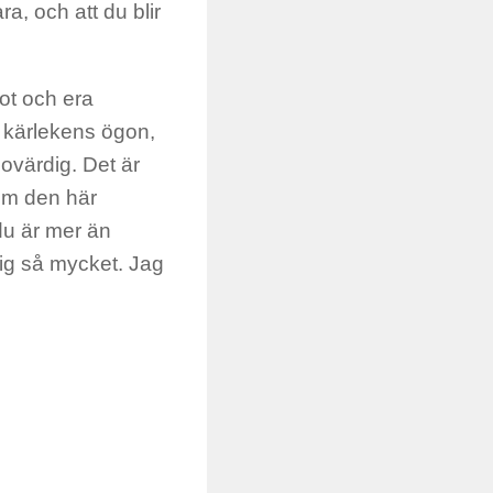
ra, och att du blir
ot och era
d kärlekens ögon,
 ovärdig. Det är
om den här
du är mer än
dig så mycket. Jag