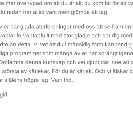
te mer övertygad om att du är allt du kom hit för att va
u redan har alltid varit men glömde ett tag.
 er har glada återföreningar med oss att se fram em
r väntar förväntanfullt med stor glädje och ser dig me
dre än detta. Vi vet att du i mänsklig form känner dig
diga programmet som många av er har sprängt igen
Omfamna denna kunskap och vet djupt där inne att 
 största av kärlekar. För du är kärlek. Och vi älskar 
r själens högre jag. Var i frid.
irl