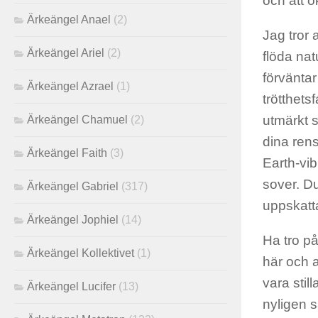
och att ök
Ärkeängel Anael
(2)
Jag tror 
Ärkeängel Ariel
(2)
flöda nat
förväntar
Ärkeängel Azrael
(1)
trötthets
utmärkt s
Ärkeängel Chamuel
(2)
dina ren
Ärkeängel Faith
(3)
Earth-vi
sover. Du
Ärkeängel Gabriel
(317)
uppskatt
Ärkeängel Jophiel
(14)
Ha tro på 
Ärkeängel Kollektivet
(1)
här och 
vara stil
Ärkeängel Lucifer
(13)
nyligen 