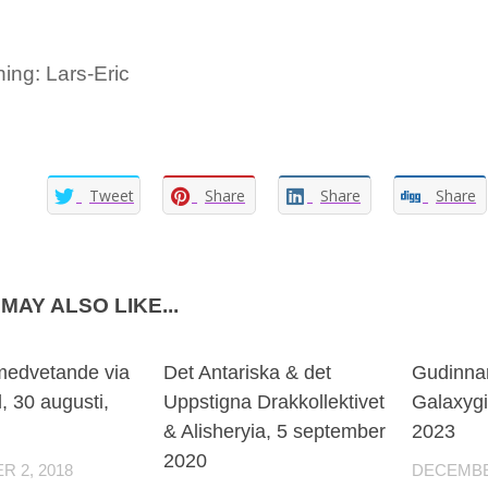
ing: Lars-Eric
Tweet
Share
Share
Share
MAY ALSO LIKE...
medvetande via
Det Antariska & det
Gudinnan
, 30 augusti,
Uppstigna Drakkollektivet
Galaxygi
& Alisheryia, 5 september
2023
2020
 2, 2018
DECEMBER