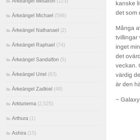
Ärkeängel Metatron
(123)
kanske li
det som d
Ärkeängel Michael
(596)
Många av
Ärkeängel Nathanael
(2)
tvillinga
Ärkeängel Raphael
(74)
inget min
det ovär
Ärkeängel Sandalfon
(5)
veckan. 
Ärkeängel Uriel
(83)
värdig de
är den hä
Ärkeängel Zadkiel
(48)
~ Galaxyg
Arkturierna
(2,525)
Arthura
(1)
Ashira
(15)