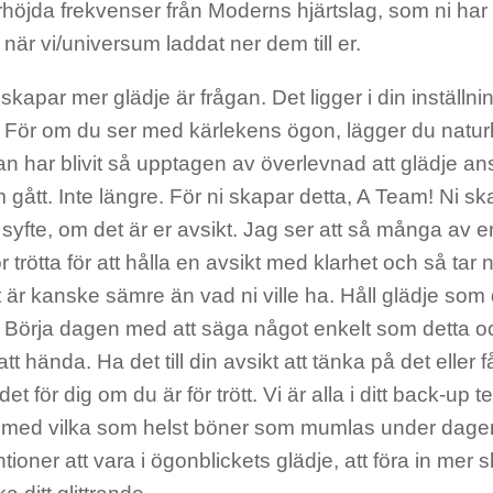
rhöjda frekvenser från Moderns hjärtslag, som ni har
när vi/universum laddat ner dem till er.
kapar mer glädje är frågan. Det ligger i din inställning
. För om du ser med kärlekens ögon, lägger du naturli
 har blivit så upptagen av överlevnad att glädje ans
 gått. Inte längre. För ni skapar detta, A Team! Ni s
yfte, om det är er avsikt. Jag ser att så många av er
r trötta för att hålla en avsikt med klarhet och så tar
t är kanske sämre än vad ni ville ha. Håll glädje som d
n. Börja dagen med att säga något enkelt som detta 
t hända. Ha det till din avsikt att tänka på det eller f
et för dig om du är för trött. Vi är alla i ditt back-up 
ill med vilka som helst böner som mumlas under dagen
ntioner att vara i ögonblickets glädje, att föra in mer s