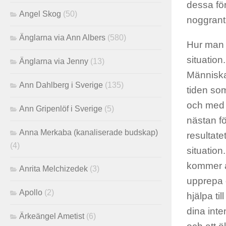
dessa fö
Angel Skog
(50)
noggrant 
Änglarna via Ann Albers
(580)
Hur man s
situation
Änglarna via Jenny
(13)
Människan
Ann Dahlberg i Sverige
(135)
tiden som
och med s
Ann Gripenlöf i Sverige
(5)
nästan fö
Anna Merkaba (kanaliserade budskap)
resultate
(4)
situatio
kommer at
Anrita Melchizedek
(3)
upprepa d
Apollo
(2)
hjälpa t
dina inte
Ärkeängel Ametist
(6)