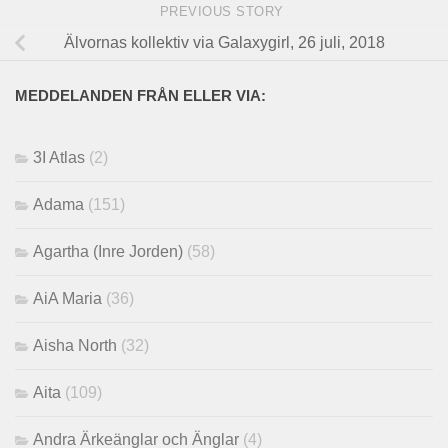
PREVIOUS STORY
Älvornas kollektiv via Galaxygirl, 26 juli, 2018
MEDDELANDEN FRÅN ELLER VIA:
3I Atlas
(2)
Adama
(151)
Agartha (Inre Jorden)
(58)
AiA Maria
(36)
Aisha North
(32)
Aita
(109)
Andra Ärkeänglar och Änglar
(4)