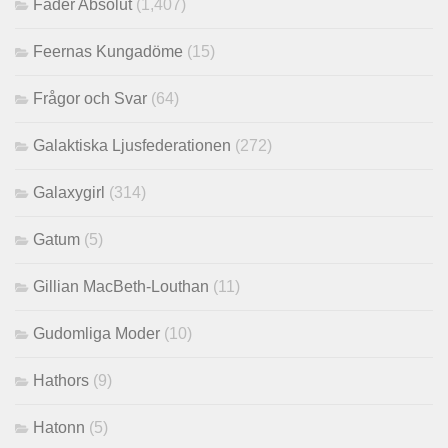
Fader Absolut
(1,407)
Feernas Kungadöme
(15)
Frågor och Svar
(64)
Galaktiska Ljusfederationen
(272)
Galaxygirl
(314)
Gatum
(5)
Gillian MacBeth-Louthan
(11)
Gudomliga Moder
(10)
Hathors
(9)
Hatonn
(5)