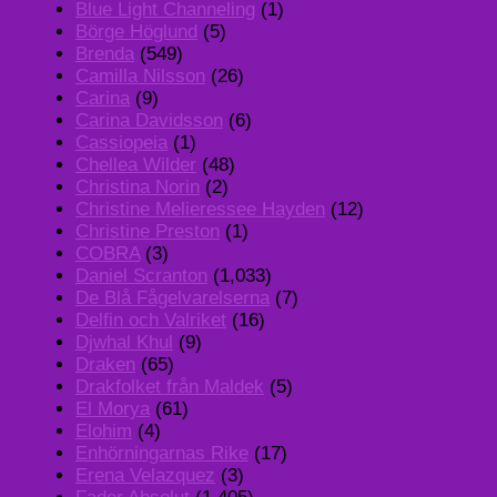
Blue Light Channeling
(1)
Börge Höglund
(5)
Brenda
(549)
Camilla Nilsson
(26)
Carina
(9)
Carina Davidsson
(6)
Cassiopeia
(1)
Chellea Wilder
(48)
Christina Norin
(2)
Christine Melieressee Hayden
(12)
Christine Preston
(1)
COBRA
(3)
Daniel Scranton
(1,033)
De Blå Fågelvarelserna
(7)
Delfin och Valriket
(16)
Djwhal Khul
(9)
Draken
(65)
Drakfolket från Maldek
(5)
El Morya
(61)
Elohim
(4)
Enhörningarnas Rike
(17)
Erena Velazquez
(3)