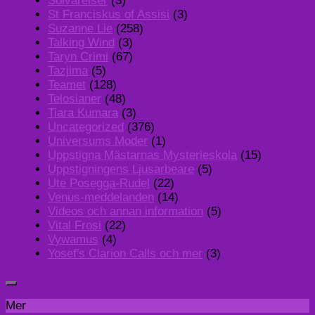
Solvarelser
(3)
St Franciskus of Assisi
(3)
Suzanne Lie
(258)
Talking Wind
(3)
Taryn Crimi
(67)
Tazjima
(5)
Teamet
(128)
Telosianer
(48)
Tiara Kumara
(3)
Uncategorized
(376)
Universums Moder
(1)
Uppstigna Mästarnas Mysterieskola
(15)
Uppstigningens Ljusarbeare
(5)
Ute Posegga-Rudel
(22)
Venus-meddelanden
(14)
Videos och annan information
(5)
Vital Frosi
(22)
Vywamus
(4)
Yosef's Clarion Calls och mer
(3)
Mer