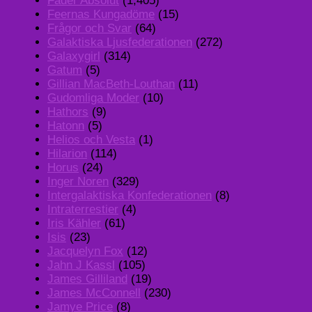
Fader Absolut
(1,405)
Feernas Kungadöme
(15)
Frågor och Svar
(64)
Galaktiska Ljusfederationen
(272)
Galaxygirl
(314)
Gatum
(5)
Gillian MacBeth-Louthan
(11)
Gudomliga Moder
(10)
Hathors
(9)
Hatonn
(5)
Helios och Vesta
(1)
Hilarion
(114)
Horus
(24)
Inger Noren
(329)
Intergalaktiska Konfederationen
(8)
Intraterrestier
(4)
Iris Kähler
(61)
Isis
(23)
Jacquelyn Fox
(12)
Jahn J Kassl
(105)
James Gilliland
(19)
James McConnell
(230)
Jamye Price
(8)