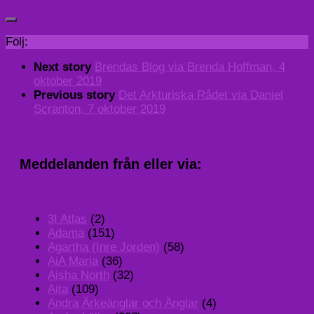
Följ:
Next story
Brendas Blog via Brenda Hoffman, 4
oktober 2019
Previous story
Det Arkturiska Rådet via Daniel
Scranton, 7 oktober 2019
Meddelanden från eller via:
3I Atlas
(2)
Adama
(151)
Agartha (Inre Jorden)
(58)
AiA Maria
(36)
Aisha North
(32)
Aita
(109)
Andra Ärkeänglar och Änglar
(4)