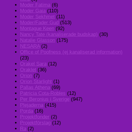
Moder Fatima
(6)
Moder Gaia
(110)
Moder Sekhmet
(11)
Moder/Fader Gud
(513)
Montague Keen
(92)
Nancy Tate (kanaliserade budskap)
(30)
Natalie Glasson
(175)
NESARA
(2)
Office of Poofness (ej kanaliserad information)
(23)
Orakel Sara
(12)
Oraklet
(36)
Orion
(7)
Orion Starlight
(1)
Pallas Athena
(69)
Patricia Cota-Robles
(12)
Per Beronius i Sverige
(947)
Plejaderna
(415)
Porda
(16)
Projektfonder
(2)
Projektförslag
(12)
Ra
(2)