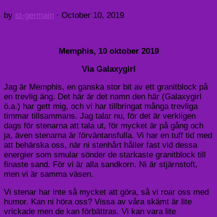
by
st-germain
·
October 10, 2019
Memphis, 10 oktober 2019
Via Galaxygirl
Jag är Memphis, en ganska stor bit av ett granitblock på
en trevlig äng. Det här är det namn den här (Galaxygirl
ö.a.) har gett mig, och vi har tillbringat många trevliga
timmar tillsammans. Jag talar nu, för det är verkligen
dags för stenarna att tala ut, för mycket är på gång och
ja, även stenarna är förväntansfulla. Vi har en tuff tid med
att behärska oss, när ni stenhårt håller fast vid dessa
energier som smular sönder de starkaste granitblock till
finaste sand. För vi är alla sandkorn. Ni är stjärnstoft,
men vi är samma väsen.
Vi stenar har inte så mycket att göra, så vi roar oss med
humor. Kan ni höra oss? Vissa av våra skämt är lite
vrickade men de kan förbättras. Vi kan vara lite