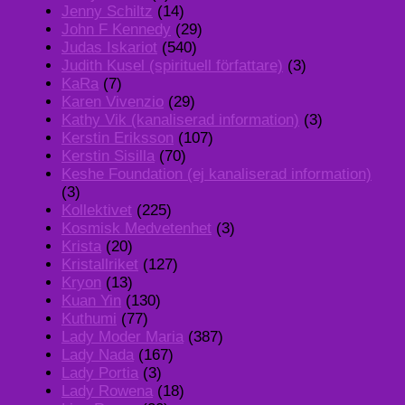
Jenny Schiltz
(14)
John F Kennedy
(29)
Judas Iskariot
(540)
Judith Kusel (spirituell författare)
(3)
KaRa
(7)
Karen Vivenzio
(29)
Kathy Vik (kanaliserad information)
(3)
Kerstin Eriksson
(107)
Kerstin Sisilla
(70)
Keshe Foundation (ej kanaliserad information)
(3)
Kollektivet
(225)
Kosmisk Medvetenhet
(3)
Krista
(20)
Kristallriket
(127)
Kryon
(13)
Kuan Yin
(130)
Kuthumi
(77)
Lady Moder Maria
(387)
Lady Nada
(167)
Lady Portia
(3)
Lady Rowena
(18)