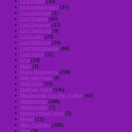
Lisa Renee
(20)
Ljusarbetarmöten
(37)
Ljusvärdinnan
(1)
Lord Buddha
(40)
Lord Emanuel
(12)
Lord Ganesha
(3)
Lord Lanto
(23)
Lord Maitreya
(24)
Lord Melchizedek
(68)
Lord Shiva
(11)
Lyra
(24)
Maat
(1)
Maria Magdalena
(209)
Maryann Rada
(8)
Matt Kahn
(19)
Matthew Ward
(136)
Meddelande från Per Staffan
(62)
Meditationer
(348)
Melchizedek
(7)
Méline Portia Lafont
(5)
Merlin
(12)
Mike Quinsey
(326)
Mira
(3)