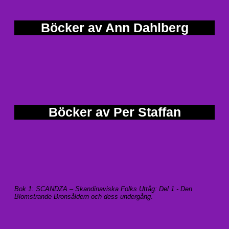
Böcker av Ann Dahlberg
Böcker av Per Staffan
Bok 1: SCANDZA – Skandinaviska Folks Uttåg: Del 1 - Den
Blomstrande Bronsåldern och dess undergång
.