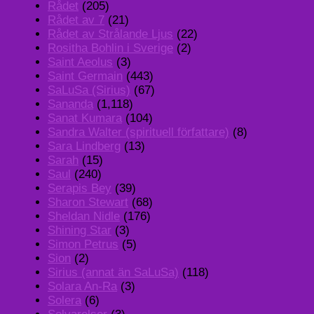
Rådet
(205)
Rådet av 7
(21)
Rådet av Strålande Ljus
(22)
Rositha Bohlin i Sverige
(2)
Saint Aeolus
(3)
Saint Germain
(443)
SaLuSa (Sirius)
(67)
Sananda
(1,118)
Sanat Kumara
(104)
Sandra Walter (spirituell författare)
(8)
Sara Lindberg
(13)
Sarah
(15)
Saul
(240)
Serapis Bey
(39)
Sharon Stewart
(68)
Sheldan Nidle
(176)
Shining Star
(3)
Simon Petrus
(5)
Sion
(2)
Sirius (annat än SaLuSa)
(118)
Solara An-Ra
(3)
Solera
(6)