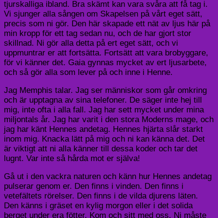
tjurskalliga ibland. Bra skämt kan vara svåra att få tag i.
Vi sjunger alla sången om Skapelsen på vårt eget sätt,
precis som ni gör. Den här skapade ett nät av ljus här på
min kropp för ett tag sedan nu, och de har gjort stor
skillnad. Ni gör alla detta på ert eget sätt, och vi
uppmuntrar er att fortsätta. Fortsätt att vara brobyggare,
för vi känner det. Gaia gynnas mycket av ert ljusarbete,
och så gör alla som lever på och inne i Henne.
Jag Memphis talar. Jag ser människor som går omkring
och är upptagna av sina telefoner. De säger inte hej till
mig, inte ofta i alla fall. Jag har sett mycket under mina
miljontals år. Jag har varit i den stora Moderns mage, och
jag har känt Hennes andetag. Hennes hjärta slår starkt
inom mig. Knacka lätt på mig och ni kan känna det. Det
är viktigt att ni alla känner till dessa koder och tar det
lugnt. Var inte så hårda mot er själva!
Gå ut i den vackra naturen och känn hur Hennes andetag
pulserar genom er. Den finns i vinden. Den finns i
vetefältets rörelser. Den finns i de vilda djurens läten.
Den känns i gräset en kylig morgon eller i det solida
berget under era fötter. Kom och sitt med oss. Ni måste