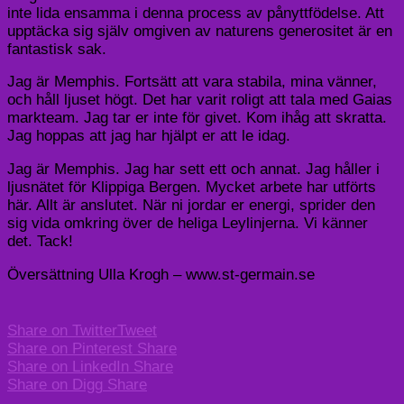
inte lida ensamma i denna process av pånyttfödelse. Att
upptäcka sig själv omgiven av naturens generositet är en
fantastisk sak.
Jag är Memphis. Fortsätt att vara stabila, mina vänner,
och håll ljuset högt. Det har varit roligt att tala med Gaias
markteam. Jag tar er inte för givet. Kom ihåg att skratta.
Jag hoppas att jag har hjälpt er att le idag.
Jag är Memphis. Jag har sett ett och annat. Jag håller i
ljusnätet för Klippiga Bergen. Mycket arbete har utförts
här. Allt är anslutet. När ni jordar er energi, sprider den
sig vida omkring över de heliga Leylinjerna. Vi känner
det. Tack!
Översättning Ulla Krogh – www.st-germain.se
Share on Twitter
Tweet
Share on Pinterest
Share
Share on LinkedIn
Share
Share on Digg
Share