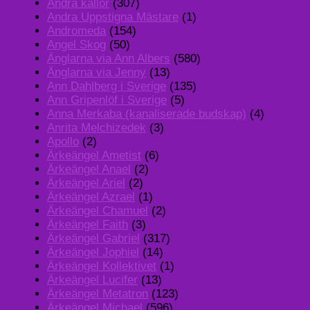
Andra källor
(307)
Andra Uppstigna Mästare
(1)
Andromeda
(154)
Angel Skog
(50)
Änglarna via Ann Albers
(580)
Änglarna via Jenny
(13)
Ann Dahlberg i Sverige
(135)
Ann Gripenlöf i Sverige
(5)
Anna Merkaba (kanaliserade budskap)
(4)
Anrita Melchizedek
(3)
Apollo
(2)
Ärkeängel Ametist
(6)
Ärkeängel Anael
(2)
Ärkeängel Ariel
(2)
Ärkeängel Azrael
(1)
Ärkeängel Chamuel
(2)
Ärkeängel Faith
(3)
Ärkeängel Gabriel
(317)
Ärkeängel Jophiel
(14)
Ärkeängel Kollektivet
(1)
Ärkeängel Lucifer
(13)
Ärkeängel Metatron
(123)
Ärkeängel Michael
(596)