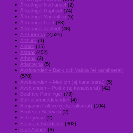
Ärkeängel Nathanael
(2)
Ärkeängel Raphael
(74)
Ärkeängel Sandalfon
(5)
Ärkeängel Uriel
(83)
Ärkeängel Zadkiel
(48)
Arkturierna
(2,525)
Arthura
(1)
Ashira
(15)
Ashtar
(452)
Athena
(2)
Atlanterna
(5)
Avslöjanden – Bank och Valuta (ej kanaliserat)
(570)
Avslöjanden – Medicin (ej kanaliserat)
(5)
Avsöjanden – Politik (ej kanaliserat)
(42)
Beatrice Penninger
(73)
Befrielsemeddelanden
(4)
Benjamin Fulford (ej kanaliserat)
(104)
Berit von Scheven
(2)
Betelgeuse
(2)
Blossom Goodchild
(302)
Blue Avians
(9)