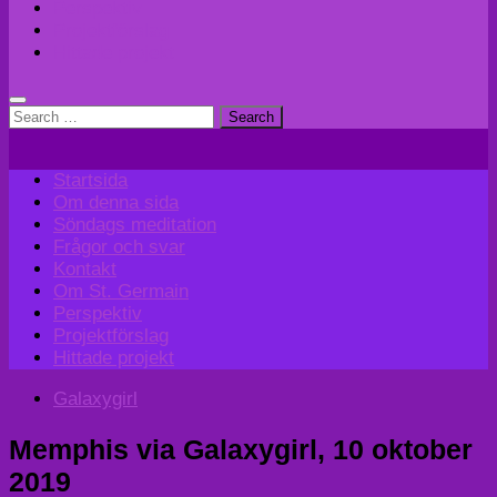
Perspektiv
Projektförslag
Hittade projekt
Search
for:
Startsida
Om denna sida
Söndags meditation
Frågor och svar
Kontakt
Om St. Germain
Perspektiv
Projektförslag
Hittade projekt
Galaxygirl
Memphis via Galaxygirl, 10 oktober
2019