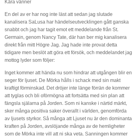
Kära vänner
En del av er har nog inte läst att sedan jag slutade
kanalisera SaLusa har händelseutvecklingen gått ganska
snabbt och jag har tagit emot ett meddelande från St.
Germain, genom Nancy Tate, där han ber mig kanalisera
direkt från mitt Högre Jag. Jag hade inte provat detta
tidigare men beslöt att göra ett försök, och meddelandet jag
mottog lyder som följer:
Inget kommer att hända nu som hindrar att utgången blir en
seger för ljuset. De Mörka hålls i schack med sin makt
kraftigt förminskad. Det dröjer inte länge förrän de kommer
att tyglas och bli oförmögna att fortsätta med sin plan att
fängsla själarna på Jorden. Som ni kanske i närtid märkt,
sker många positiva saker överallt i världen, genomförda
av ljusets styrkor. Så många att Ljuset nu är den dominanta
kraften på Jorden, avslöjande många av de hemligheter
som de Mörka inte vill att ni ska veta. Sanningen kommer