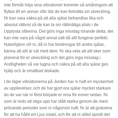
inte förmår höja sina vibrationer kommer så småningom att
flyttas till en annan sfär där de kan fortsätta sin utveckling.
Ni kan vara säkra på att alla själar behandlas lika och
absolut rättvist så de kan ta sin rättmätiga plats i de
Upplysta sfärerna. Det görs inga misstag rörande detta, det
kan inte vara på något annat sätt då allt fungerar perfekt.
Naturligtvis vill ni, då ni har bindningar till andra själar,
känna att allt är väl med dem. Ni ska veta att allt sker som
planerat för er utveckling och det görs inga misstag i
Andligheten så var lugna och säkra på att alla själar ges
hjälp och är omätbart älskade.
I de lägre vibrationerna på Jorden har ni haft en myckenhet
av upplevelser, och de har gjort era själar mycket starkare
än de var när ni först började er resa för eoner sedan. Ni
som är redo att stiga upp har stått starka genom de mest
prövande perioder som ni någonsin haft. Ni är att gratulera
för att ha hållit ert Ljus intakt, och för att ni alltid spridit det