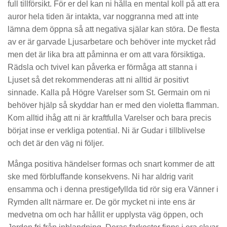
full tillförsikt. För er del kan ni hålla en mental koll på att era
auror hela tiden är intakta, var noggranna med att inte
lämna dem öppna så att negativa själar kan störa. De flesta
av er är garvade Ljusarbetare och behöver inte mycket råd
men det är lika bra att påminna er om att vara försiktiga.
Rädsla och tvivel kan påverka er förmåga att stanna i
Ljuset så det rekommenderas att ni alltid är positivt
sinnade. Kalla på Högre Varelser som St. Germain om ni
behöver hjälp så skyddar han er med den violetta flamman.
Kom alltid ihåg att ni är kraftfulla Varelser och bara precis
börjat inse er verkliga potential. Ni är Gudar i tillblivelse
och det är den väg ni följer.
Många positiva händelser formas och snart kommer de att
ske med förbluffande konsekvens. Ni har aldrig varit
ensamma och i denna prestigefyllda tid rör sig era Vänner i
Rymden allt närmare er. De gör mycket ni inte ens är
medvetna om och har hållit er upplysta väg öppen, och