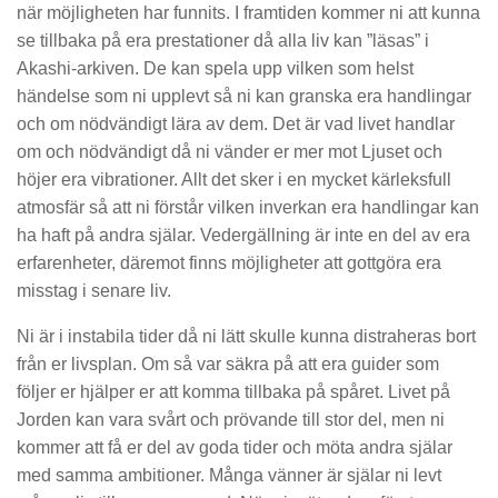
när möjligheten har funnits. I framtiden kommer ni att kunna
se tillbaka på era prestationer då alla liv kan ”läsas” i
Akashi-arkiven. De kan spela upp vilken som helst
händelse som ni upplevt så ni kan granska era handlingar
och om nödvändigt lära av dem. Det är vad livet handlar
om och nödvändigt då ni vänder er mer mot Ljuset och
höjer era vibrationer. Allt det sker i en mycket kärleksfull
atmosfär så att ni förstår vilken inverkan era handlingar kan
ha haft på andra själar. Vedergällning är inte en del av era
erfarenheter, däremot finns möjligheter att gottgöra era
misstag i senare liv.
Ni är i instabila tider då ni lätt skulle kunna distraheras bort
från er livsplan. Om så var säkra på att era guider som
följer er hjälper er att komma tillbaka på spåret. Livet på
Jorden kan vara svårt och prövande till stor del, men ni
kommer att få er del av goda tider och möta andra själar
med samma ambitioner. Många vänner är själar ni levt