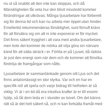
nu ut så snabbt att den inte kan stoppas, och då
Mänskligheten får veta hur den blivit missledd kommer
förändringar att utkrävas. Många ljusarbetare har förberett
sig för denna tid och kan nu arbeta mer öppet utan hinder.
Emellertid rekommenderas försiktighet, sunt förnuft krävs
för att försäkra sig om att ni inte exponerar er för mycket.
Det finns säkert trygghet i att vara med andra ljusarbetare,
men trots det kommer de mörka att vilja göra sin närvaro
känd för att sätta skräck i er. Förlita er på Ljuset, då rädsla
är just den energi som när dem och de kommer att försöka
fördröja de framgångar som nåtts.
Ljusarbetare är sammanlänkade genom sitt Ljus och det
finns antalsmässigt en stor styrka. Var och en har en
specifik roll att spela och varje bidrag till helheten är så
viktig. Vi är i en tid då era intuitiva krafter är er till enorm
hjälp, så låt dem leda er i stunder av tvivel. Om det känns
rätt så är det helt säkert så, och ni kan fortsätta framåt med