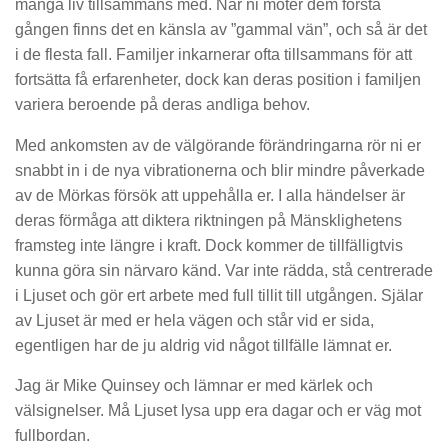
många liv tillsammans med. När ni möter dem första
gången finns det en känsla av ”gammal vän”, och så är det
i de flesta fall. Familjer inkarnerar ofta tillsammans för att
fortsätta få erfarenheter, dock kan deras position i familjen
variera beroende på deras andliga behov.
Med ankomsten av de välgörande förändringarna rör ni er
snabbt in i de nya vibrationerna och blir mindre påverkade
av de Mörkas försök att uppehålla er. I alla händelser är
deras förmåga att diktera riktningen på Mänsklighetens
framsteg inte längre i kraft. Dock kommer de tillfälligtvis
kunna göra sin närvaro känd. Var inte rädda, stå centrerade
i Ljuset och gör ert arbete med full tillit till utgången. Själar
av Ljuset är med er hela vägen och står vid er sida,
egentligen har de ju aldrig vid något tillfälle lämnat er.
Jag är Mike Quinsey och lämnar er med kärlek och
välsignelser. Må Ljuset lysa upp era dagar och er väg mot
fullbordan.