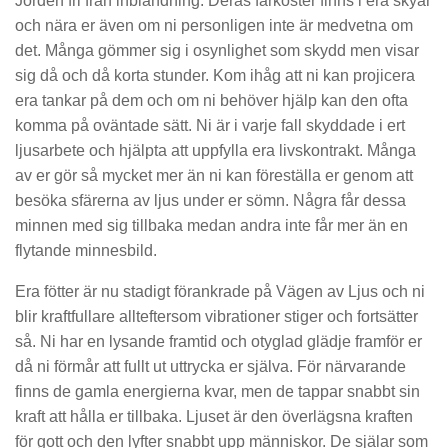
Jorden fri från inblandning. Deras farkoster finns i era skyar
och nära er även om ni personligen inte är medvetna om
det. Många gömmer sig i osynlighet som skydd men visar
sig då och då korta stunder. Kom ihåg att ni kan projicera
era tankar på dem och om ni behöver hjälp kan den ofta
komma på oväntade sätt. Ni är i varje fall skyddade i ert
ljusarbete och hjälpta att uppfylla era livskontrakt. Många
av er gör så mycket mer än ni kan föreställa er genom att
besöka sfärerna av ljus under er sömn. Några får dessa
minnen med sig tillbaka medan andra inte får mer än en
flytande minnesbild.
Era fötter är nu stadigt förankrade på Vägen av Ljus och ni
blir kraftfullare allteftersom vibrationer stiger och fortsätter
så. Ni har en lysande framtid och otyglad glädje framför er
då ni förmår att fullt ut uttrycka er själva. För närvarande
finns de gamla energierna kvar, men de tappar snabbt sin
kraft att hålla er tillbaka. Ljuset är den överlägsna kraften
för gott och den lyfter snabbt upp människor. De själar som