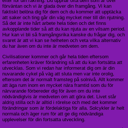
efter för din räkning. Du uppnår ofta dem som är över
förväntan och vi är glada över din framgång. Vi kan
faktiskt belöna dig för dem och du kommer att upptäcka
att saker och ting går din väg mycket mer till din njutning.
Så det är inte hårt arbete hela tiden och det finns
avkopplande tider så att du kan njuta av en vilsam period.
Hur kan vi bli så framgångsrika kanske du frågar dig, och
svaret är att vi kan se helheten och veta vilka alternativ
du har även om du inte är medveten om dem.
Civilisationer kommer och går hela tiden eftersom
erfarenheten kräver förändring så att du kan fortsätta att
utvecklas. Som vi redan har informerat dig om är din
nuvarande cykel på väg att sluta men var inte orolig,
eftersom det är normalt framsteg på solnivå. Allt kommer
att äga rum inom en mycket nära framtid som du för
närvarande förbereder dig för även om du inte
nödvändigtvis är medveten om att göra det. Livet står
aldrig stilla och är alltid i rörelse och med det kommer
förändringar som är fördelaktiga för alla. Solcykler är helt
normala och äger rum för att ge dig nödvändiga
upplevelser för din fortsatta utveckling.