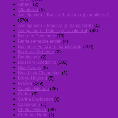
Athena
(2)
Atlanterna
(5)
Avslöjanden – Bank och Valuta (ej kanaliserat)
(570)
Avslöjanden – Medicin (ej kanaliserat)
(5)
Avsöjanden – Politik (ej kanaliserat)
(42)
Beatrice Penninger
(73)
Befrielsemeddelanden
(4)
Benjamin Fulford (ej kanaliserat)
(104)
Berit von Scheven
(2)
Betelgeuse
(2)
Blossom Goodchild
(302)
Blue Avians
(9)
Blue Light Channeling
(1)
Börge Höglund
(5)
Brenda
(549)
Camilla Nilsson
(26)
Carina
(9)
Carina Davidsson
(6)
Cassiopeia
(1)
Chellea Wilder
(48)
Christina Norin
(2)