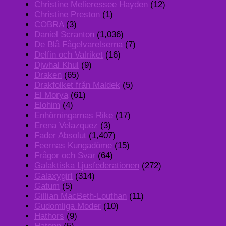
Christine Melieressee Hayden
(12)
Christine Preston
(1)
COBRA
(3)
Daniel Scranton
(1,036)
De Blå Fågelvarelserna
(7)
Delfin och Valriket
(16)
Djwhal Khul
(9)
Draken
(65)
Drakfolket från Maldek
(5)
El Morya
(61)
Elohim
(4)
Enhörningarnas Rike
(17)
Erena Velazquez
(3)
Fader Absolut
(1,407)
Feernas Kungadöme
(15)
Frågor och Svar
(64)
Galaktiska Ljusfederationen
(272)
Galaxygirl
(314)
Gatum
(5)
Gillian MacBeth-Louthan
(11)
Gudomliga Moder
(10)
Hathors
(9)