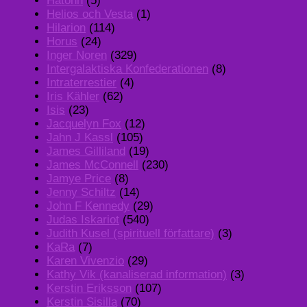
Hatonn
(5)
Helios och Vesta
(1)
Hilarion
(114)
Horus
(24)
Inger Noren
(329)
Intergalaktiska Konfederationen
(8)
Intraterrestier
(4)
Iris Kähler
(62)
Isis
(23)
Jacquelyn Fox
(12)
Jahn J Kassl
(105)
James Gilliland
(19)
James McConnell
(230)
Jamye Price
(8)
Jenny Schiltz
(14)
John F Kennedy
(29)
Judas Iskariot
(540)
Judith Kusel (spirituell författare)
(3)
KaRa
(7)
Karen Vivenzio
(29)
Kathy Vik (kanaliserad information)
(3)
Kerstin Eriksson
(107)
Kerstin Sisilla
(70)