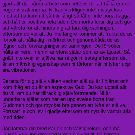
gjort allt det hårda arbete som behövs för att hålla er i de
högre vibrationerna. Ni kan verkligen inte misslyckas
med att ha kommit så här långt så låt er inte börja flagga
och håll er positiva hela tiden. De mörka lurar dig och gör
sitt värsta för att hindra dig att lära dig sanningen,
eftersom de vet att du inte längre kommer att frukta deras
försök att hålla dig i mörkret och genomskåda deras
lögner och förvrängningar av sanningen. De försöker
hålla er nere, men ni är stora själar som är av Ljuset. Så
gnäll inte över er själva när ni gör misstag eftersom det
är en mänsklig egenskap som ni förlorar när ni lyfter upp
era vibrationer.
Berätta för dig själv vilken vacker själ du är i hjärtat och
kom ihåg att du är en aspekt av Gud. Du kan uppnå allt
du vill om du har tillräcklig självförtroende. Ni är
underbara själar som har en upplevelse borta från
Gudomen och gör mycket bra genom att lyfta er själva.
Fortsätt le och lev i glädje eftersom ett nytt liv väntar alla
med tiden.
Jag lämnar dig med kärlek och välsignelser, och må
Ljuset lysa upp dina dagar och din väg till fullbordan.