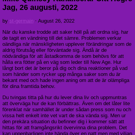
Jag, 26 augusti, 2022
by
st-germain
·
August 26, 2022
När du kanske trodde att saker höll på att ordna sig, har
de tagit en vändning till det sämre. Problemen verkar
oändliga när mänskligheten upplever förändringar som de
aldrig förutsåg eller förväntade sig. Ändå är de
nödvändiga för att åstadkomma de som behövs för att
hålla era fötter på en väg som leder till New Age. Hur
långt bort det är beror på dig och dina reaktioner på vad
som händer som rycker upp många saker som du är
bekant med och hade ingen aning om att de är olämpliga
för dina framtida behov.
Du tvingas titta på hur du lever dina liv och uppmuntras
att överväga hur de kan förbättras. Även om det låter lite
förenklat när samhället är under sådan press som nu och
vissa helt enkelt inte vet vart de ska vända sig. Men ur
den prekära situation du befinner dig i kommer sätt att
hittas för att framgångsrikt övervinna dina problem. Det
kan uppenbarligen inte hända över en natt men med viljan