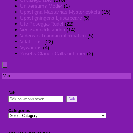
Uncategorized
(376)
Universums Moder
(1)
Uppstigna Mästarnas Mysterieskola
(15)
Uppstigningens Ljusarbeare
(5)
Ute Posegga-Rudel
(22)
Venus-meddelanden
(14)
Videos och annan information
(5)
Vital Frosi
(22)
Vywamus
(4)
Yosef's Clarion Calls och mer
(3)
Mer
Sök
Sök
Categories