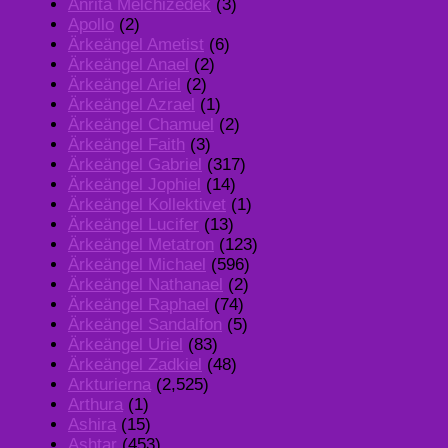
Anrita Melchizedek
(3)
Apollo
(2)
Ärkeängel Ametist
(6)
Ärkeängel Anael
(2)
Ärkeängel Ariel
(2)
Ärkeängel Azrael
(1)
Ärkeängel Chamuel
(2)
Ärkeängel Faith
(3)
Ärkeängel Gabriel
(317)
Ärkeängel Jophiel
(14)
Ärkeängel Kollektivet
(1)
Ärkeängel Lucifer
(13)
Ärkeängel Metatron
(123)
Ärkeängel Michael
(596)
Ärkeängel Nathanael
(2)
Ärkeängel Raphael
(74)
Ärkeängel Sandalfon
(5)
Ärkeängel Uriel
(83)
Ärkeängel Zadkiel
(48)
Arkturierna
(2,525)
Arthura
(1)
Ashira
(15)
Ashtar
(453)