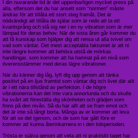
I din nuvarande tid är det uppenbarligen mycket press på
alla, eftersom det du har ansett som “normen” måste
ändras för att tillåta ett stort steg framåt. Det är
nödvändigt att tillåta de själar som är redo att ta ett
kvantsprång och slå sig ner i en ny vibration som är mer
lämpad för deras behov. När de sista åren går kommer du
att få kunskap som hjälper dig att rensa ut alla tvivel om
vad som väntar. Det mest acceptabla faktumet är att ni
inte längre kommer att behöva utstå de mörkas
handlingar, som kommer att ha hamnat på en nivå som
överensstämmer med deras lägre vibrationer.
När du känner dig låg, lyft dig upp genom att tänka
positivt på en ljus framtid som väntar dig och livet där allt
är i ett nära tillstånd av perfektion. I de högre
vibrationerna kan det inte vara annorlunda och du skulle
ha svårt att föreställa dig skönheten och glädjen som
finns på den nivån. Så du har allt att se fram emot och
det är inte så långt borta. Många av er kommer att leva
för att se det igenom, och de som har gått före er
kommer att kunna återinkarnera in i den tidsperioden.
Trösta er själva genom att veta att ni praktiskt taget har