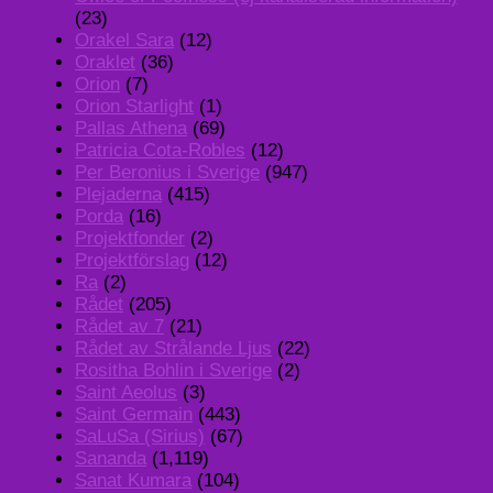
(23)
Orakel Sara
(12)
Oraklet
(36)
Orion
(7)
Orion Starlight
(1)
Pallas Athena
(69)
Patricia Cota-Robles
(12)
Per Beronius i Sverige
(947)
Plejaderna
(415)
Porda
(16)
Projektfonder
(2)
Projektförslag
(12)
Ra
(2)
Rådet
(205)
Rådet av 7
(21)
Rådet av Strålande Ljus
(22)
Rositha Bohlin i Sverige
(2)
Saint Aeolus
(3)
Saint Germain
(443)
SaLuSa (Sirius)
(67)
Sananda
(1,119)
Sanat Kumara
(104)