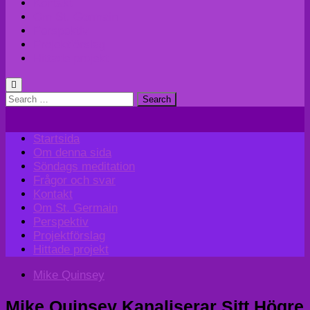
Kontakt
Om St. Germain
Perspektiv
Projektförslag
Hittade projekt
Search
for:
Startsida
Om denna sida
Söndags meditation
Frågor och svar
Kontakt
Om St. Germain
Perspektiv
Projektförslag
Hittade projekt
Mike Quinsey
Mike Quinsey Kanaliserar Sitt Högre