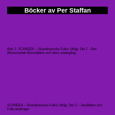
Böcker av Per Staffan
Bok 1: SCANDZA – Skandinaviska Folks Uttåg: Del 1 - Den
Blomstrande Bronsåldern och dess undergång
.
SCANDZA – Skandinaviska Folks Uttåg: Del 2 – Järnåldern och
Folkvandringar