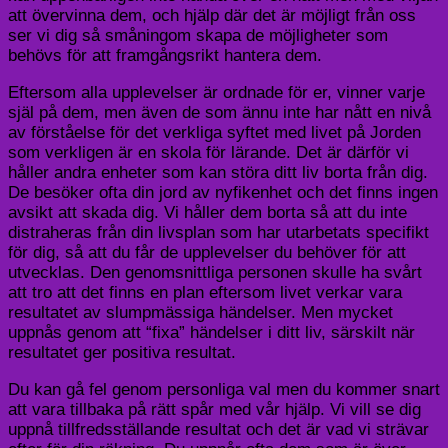
att övervinna dem, och hjälp där det är möjligt från oss
ser vi dig så småningom skapa de möjligheter som
behövs för att framgångsrikt hantera dem.
Eftersom alla upplevelser är ordnade för er, vinner varje
själ på dem, men även de som ännu inte har nått en nivå
av förståelse för det verkliga syftet med livet på Jorden
som verkligen är en skola för lärande. Det är därför vi
håller andra enheter som kan störa ditt liv borta från dig.
De besöker ofta din jord av nyfikenhet och det finns ingen
avsikt att skada dig. Vi håller dem borta så att du inte
distraheras från din livsplan som har utarbetats specifikt
för dig, så att du får de upplevelser du behöver för att
utvecklas. Den genomsnittliga personen skulle ha svårt
att tro att det finns en plan eftersom livet verkar vara
resultatet av slumpmässiga händelser. Men mycket
uppnås genom att “fixa” händelser i ditt liv, särskilt när
resultatet ger positiva resultat.
Du kan gå fel genom personliga val men du kommer snart
att vara tillbaka på rätt spår med vår hjälp. Vi vill se dig
uppnå tillfredsställande resultat och det är vad vi strävar