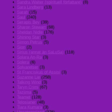
Sandra Walter (spirituell författare)
(8)
Sara Lindberg
(13)
Sarah
(15)
Saul
(240)
Serapis Bey
(39)
Sharon Stewart
(68)
Sheldan Nidle
(176)
Shining Star
(3)
Simon Petrus
(5)
Sion
(2)
Sirius (annat än SaLuSa)
(118)
Solara An-Ra
(3)
Solera
(6)
Solvarelser
(3)
St Franciskus of Assisi
(3)
Suzanne Lie
(258)
Talking Wind
(3)
Taryn Crimi
(67)
Tazjima
(5)
Teamet
(128)
Telosianer
(48)
Tiara Kumara
(3)