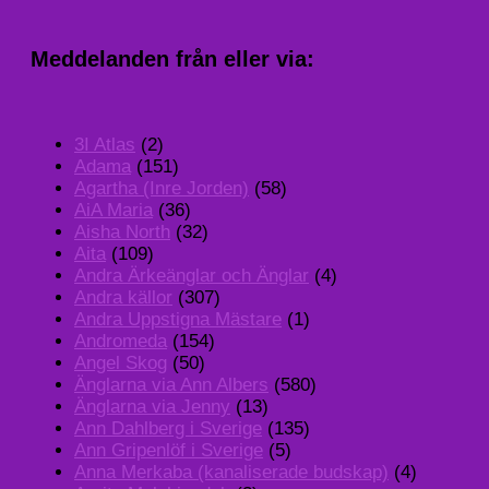
Meddelanden från eller via:
3I Atlas
(2)
Adama
(151)
Agartha (Inre Jorden)
(58)
AiA Maria
(36)
Aisha North
(32)
Aita
(109)
Andra Ärkeänglar och Änglar
(4)
Andra källor
(307)
Andra Uppstigna Mästare
(1)
Andromeda
(154)
Angel Skog
(50)
Änglarna via Ann Albers
(580)
Änglarna via Jenny
(13)
Ann Dahlberg i Sverige
(135)
Ann Gripenlöf i Sverige
(5)
Anna Merkaba (kanaliserade budskap)
(4)