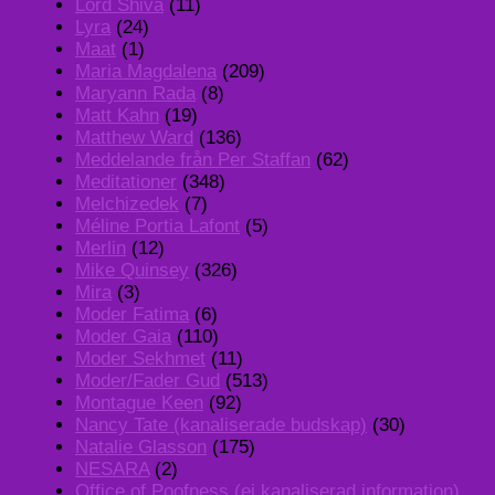
Lord Shiva
(11)
Lyra
(24)
Maat
(1)
Maria Magdalena
(209)
Maryann Rada
(8)
Matt Kahn
(19)
Matthew Ward
(136)
Meddelande från Per Staffan
(62)
Meditationer
(348)
Melchizedek
(7)
Méline Portia Lafont
(5)
Merlin
(12)
Mike Quinsey
(326)
Mira
(3)
Moder Fatima
(6)
Moder Gaia
(110)
Moder Sekhmet
(11)
Moder/Fader Gud
(513)
Montague Keen
(92)
Nancy Tate (kanaliserade budskap)
(30)
Natalie Glasson
(175)
NESARA
(2)
Office of Poofness (ej kanaliserad information)