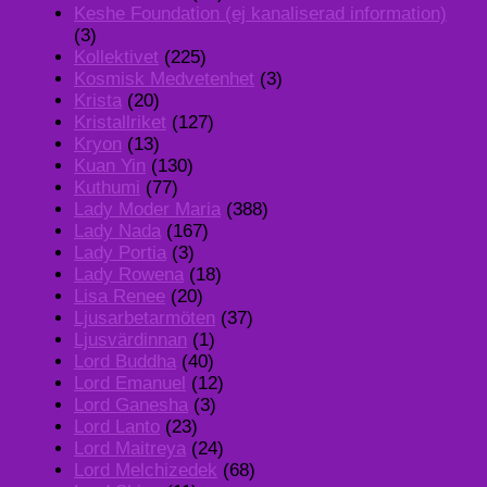
Keshe Foundation (ej kanaliserad information)
(3)
Kollektivet
(225)
Kosmisk Medvetenhet
(3)
Krista
(20)
Kristallriket
(127)
Kryon
(13)
Kuan Yin
(130)
Kuthumi
(77)
Lady Moder Maria
(388)
Lady Nada
(167)
Lady Portia
(3)
Lady Rowena
(18)
Lisa Renee
(20)
Ljusarbetarmöten
(37)
Ljusvärdinnan
(1)
Lord Buddha
(40)
Lord Emanuel
(12)
Lord Ganesha
(3)
Lord Lanto
(23)
Lord Maitreya
(24)
Lord Melchizedek
(68)