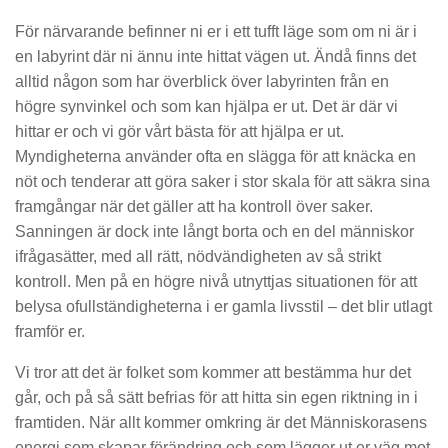
För närvarande befinner ni er i ett tufft läge som om ni är i
en labyrint där ni ännu inte hittat vägen ut. Ändå finns det
alltid någon som har överblick över labyrinten från en
högre synvinkel och som kan hjälpa er ut. Det är där vi
hittar er och vi gör vårt bästa för att hjälpa er ut.
Myndigheterna använder ofta en slägga för att knäcka en
nöt och tenderar att göra saker i stor skala för att säkra sina
framgångar när det gäller att ha kontroll över saker.
Sanningen är dock inte långt borta och en del människor
ifrågasätter, med all rätt, nödvändigheten av så strikt
kontroll. Men på en högre nivå utnyttjas situationen för att
belysa ofullständigheterna i er gamla livsstil – det blir utlagt
framför er.
Vi tror att det är folket som kommer att bestämma hur det
går, och på så sätt befrias för att hitta sin egen riktning in i
framtiden. När allt kommer omkring är det Människorasens
energi som skapar förändring och som lägger ut er väg mot