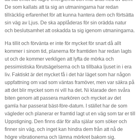
De som kallats att ta sig an utmaningarna har redan
tillräcklig erfarenhet för att kunna hantera dem och förtsätta
sin väg av Ljus. De ska applåderas för sin orädda natur
och beslutsamhet att oskadda ta sig igenom utmaningarna.
Ha tillit och förvänta er inte för mycket för snart då allt
kommer i sinom tid, planerna för framtiden har redan lagts
ut och de kommer verkligen att lyfta de mörka och
pessimistiska förutsägelserna och ta tillbaka ljuset in i era
liv. Faktiskt är det mycket få i det här läget som har någon
uppfattning om vad som väntas framöver, men var säkra på
att det blir mycket som ni vill ha det. Ni klarade den svåra
biten genom att passera markören och mycket av det
gamla har passerat bäst-före-datum. I stället har de som
vägleder och planerar er framtid lagt ut en väg som tar er till
Uppstigning. Den finns där för alla själar som söker och
finner sin väg, och inget kan hindra dem från att nå de
högre vibrationerna och lämna mörkret bakom sig.