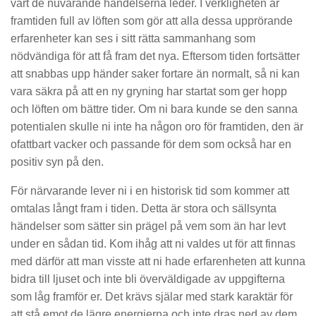
vart de nuvarande händelserna leder. I verkligheten är
framtiden full av löften som gör att alla dessa upprörande
erfarenheter kan ses i sitt rätta sammanhang som
nödvändiga för att få fram det nya. Eftersom tiden fortsätter
att snabbas upp händer saker fortare än normalt, så ni kan
vara säkra på att en ny gryning har startat som ger hopp
och löften om bättre tider. Om ni bara kunde se den sanna
potentialen skulle ni inte ha någon oro för framtiden, den är
ofattbart vacker och passande för dem som också har en
positiv syn på den.
För närvarande lever ni i en historisk tid som kommer att
omtalas långt fram i tiden. Detta är stora och sällsynta
händelser som sätter sin prägel på vem som än har levt
under en sådan tid. Kom ihåg att ni valdes ut för att finnas
med därför att man visste att ni hade erfarenheten att kunna
bidra till ljuset och inte bli överväldigade av uppgifterna
som låg framför er. Det krävs själar med stark karaktär för
att stå emot de lägre energierna och inte dras ned av dem.