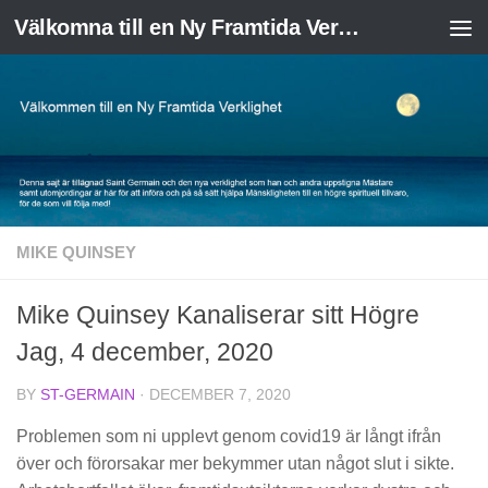
Välkomna till en Ny Framtida Verklighet
Skip to content
MIKE QUINSEY
Mike Quinsey Kanaliserar sitt Högre
Jag, 4 december, 2020
BY
ST-GERMAIN
·
DECEMBER 7, 2020
Problemen som ni upplevt genom covid19 är långt ifrån
över och förorsakar mer bekymmer utan något slut i sikte.