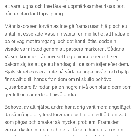
att vara lugna och inte låta er uppmärksamhet riktas bort
från er plan för Uppstigning.
Människorasen förväntas inte gå framåt utan hjälp och ett
antal intresserade Väsen inväntar en möjlighet att hjälpa er
på er väg mot framgång, och det har tillåtits, sedan ni
visade var ni stod genom att passera markören. Sådana
Väsen kommer från mycket högre vibrationer och ser
bakom sig för att ge ett handtag till de som följer efter dem.
Själviskhet existerar inte på sådana höga nivåer och hjälp
finns alltid till hands från dem om ni skulle behöva.
Ljusarbetare är redan på en högre nivå och bland dem som
ger fritt och är redo att bistå andra.
Behovet av att hjälpa andra har aldrig varit mera angeläget,
då så många är ytterst förvirrade och utan ledtråd om vad
som pågår och orsakar så mycket problem. Framtiden
verkar dyster för dem och det är få som har en tanke om