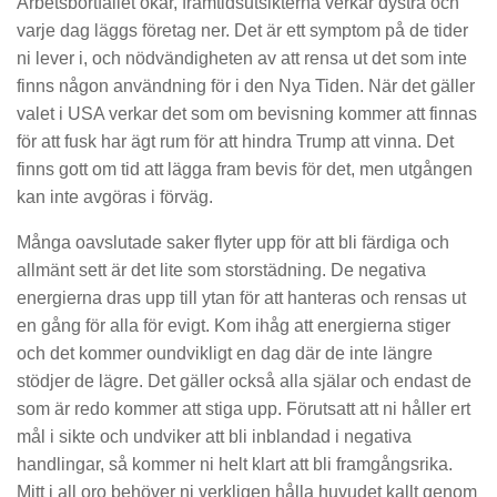
Arbetsbortfallet ökar, framtidsutsikterna verkar dystra och
varje dag läggs företag ner. Det är ett symptom på de tider
ni lever i, och nödvändigheten av att rensa ut det som inte
finns någon användning för i den Nya Tiden. När det gäller
valet i USA verkar det som om bevisning kommer att finnas
för att fusk har ägt rum för att hindra Trump att vinna. Det
finns gott om tid att lägga fram bevis för det, men utgången
kan inte avgöras i förväg.
Många oavslutade saker flyter upp för att bli färdiga och
allmänt sett är det lite som storstädning. De negativa
energierna dras upp till ytan för att hanteras och rensas ut
en gång för alla för evigt. Kom ihåg att energierna stiger
och det kommer oundvikligt en dag där de inte längre
stödjer de lägre. Det gäller också alla själar och endast de
som är redo kommer att stiga upp. Förutsatt att ni håller ert
mål i sikte och undviker att bli inblandad i negativa
handlingar, så kommer ni helt klart att bli framgångsrika.
Mitt i all oro behöver ni verkligen hålla huvudet kallt genom