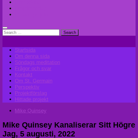
Perspektiv
Projektförslag
Hittade projekt
Search
for:
Startsida
Om denna sida
Söndags meditation
Frågor och svar
Kontakt
Om St. Germain
Perspektiv
Projektförslag
Hittade projekt
Mike Quinsey
Mike Quinsey Kanaliserar Sitt Högre
Jag, 5 augusti, 2022