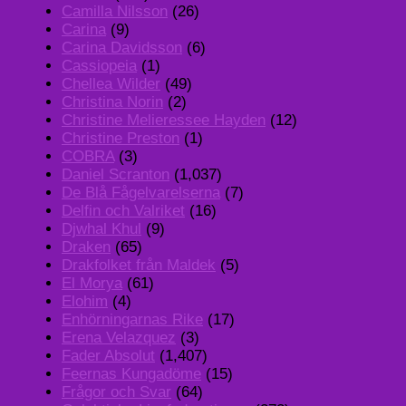
Camilla Nilsson
(26)
Carina
(9)
Carina Davidsson
(6)
Cassiopeia
(1)
Chellea Wilder
(49)
Christina Norin
(2)
Christine Melieressee Hayden
(12)
Christine Preston
(1)
COBRA
(3)
Daniel Scranton
(1,037)
De Blå Fågelvarelserna
(7)
Delfin och Valriket
(16)
Djwhal Khul
(9)
Draken
(65)
Drakfolket från Maldek
(5)
El Morya
(61)
Elohim
(4)
Enhörningarnas Rike
(17)
Erena Velazquez
(3)
Fader Absolut
(1,407)
Feernas Kungadöme
(15)
Frågor och Svar
(64)