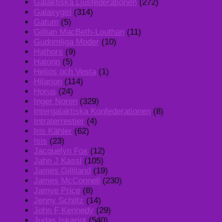
Galaktiska Ljusfederationen
(272)
Galaxygirl
(314)
Gatum
(5)
Gillian MacBeth-Louthan
(11)
Gudomliga Moder
(10)
Hathors
(9)
Hatonn
(5)
Helios och Vesta
(1)
Hilarion
(114)
Horus
(24)
Inger Noren
(329)
Intergalaktiska Konfederationen
(8)
Intraterrestier
(4)
Iris Kähler
(62)
Isis
(23)
Jacquelyn Fox
(12)
Jahn J Kassl
(105)
James Gilliland
(19)
James McConnell
(230)
Jamye Price
(8)
Jenny Schiltz
(14)
John F Kennedy
(29)
Judas Iskariot
(540)