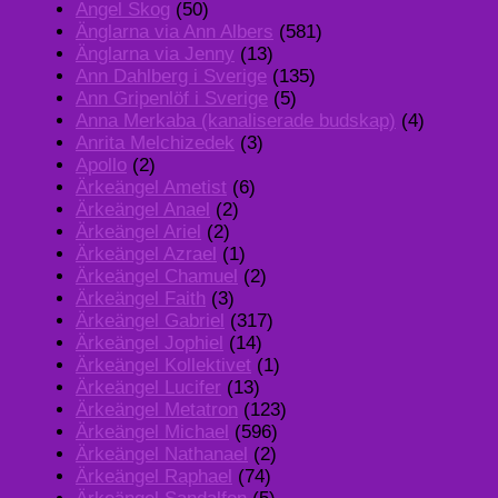
Angel Skog
(50)
Änglarna via Ann Albers
(581)
Änglarna via Jenny
(13)
Ann Dahlberg i Sverige
(135)
Ann Gripenlöf i Sverige
(5)
Anna Merkaba (kanaliserade budskap)
(4)
Anrita Melchizedek
(3)
Apollo
(2)
Ärkeängel Ametist
(6)
Ärkeängel Anael
(2)
Ärkeängel Ariel
(2)
Ärkeängel Azrael
(1)
Ärkeängel Chamuel
(2)
Ärkeängel Faith
(3)
Ärkeängel Gabriel
(317)
Ärkeängel Jophiel
(14)
Ärkeängel Kollektivet
(1)
Ärkeängel Lucifer
(13)
Ärkeängel Metatron
(123)
Ärkeängel Michael
(596)
Ärkeängel Nathanael
(2)
Ärkeängel Raphael
(74)