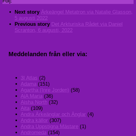
Följ:
Next story
Ärkeängel Metatron via Natalie Glasson,
5 augusti 2022
Previous story
Det Arkturiska Rådet via Daniel
Scranton, 6 augusti, 2022
Meddelanden från eller via:
3I Atlas
(2)
Adama
(151)
Agartha (Inre Jorden)
(58)
AiA Maria
(36)
Aisha North
(32)
Aita
(109)
Andra Ärkeänglar och Änglar
(4)
Andra källor
(307)
Andra Uppstigna Mästare
(1)
Andromeda
(154)