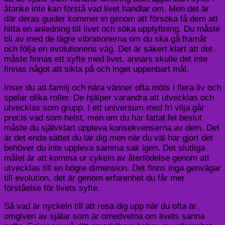
åtanke inte kan förstå vad livet handlar om. Men det är
där deras guider kommer in genom att försöka få dem att
hitta en anledning till livet och söka upplyftning. Du måste
bli av med de lägre vibrationerna om du ska gå framåt
och följa en evolutionens väg. Det är säkert klart att det
måste finnas ett syfte med livet, annars skulle det inte
finnas något att sikta på och inget uppenbart mål.
Inser du att familj och nära vänner ofta möts i flera liv och
spelar olika roller. De hjälper varandra att utvecklas och
utvecklas som grupp. I ett universum med fri vilja går
precis vad som helst, men om du har fattat fel beslut
måste du självklart uppleva konsekvenserna av dem. Det
är det enda sättet du lär dig men när du väl har gjort det
behöver du inte uppleva samma sak igen. Det slutliga
målet är att komma ur cykeln av återfödelse genom att
utvecklas till en högre dimension. Det finns inga genvägar
till evolution, det är genom erfarenhet du får mer
förståelse för livets syfte.
Så vad är nyckeln till att resa dig upp när du ofta är
omgiven av själar som är omedvetna om livets sanna