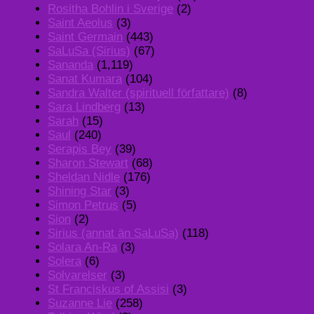
Rositha Bohlin i Sverige
(2)
Saint Aeolus
(3)
Saint Germain
(443)
SaLuSa (Sirius)
(67)
Sananda
(1,119)
Sanat Kumara
(104)
Sandra Walter (spirituell författare)
(8)
Sara Lindberg
(13)
Sarah
(15)
Saul
(240)
Serapis Bey
(39)
Sharon Stewart
(68)
Sheldan Nidle
(176)
Shining Star
(3)
Simon Petrus
(5)
Sion
(2)
Sirius (annat än SaLuSa)
(118)
Solara An-Ra
(3)
Solera
(6)
Solvarelser
(3)
St Franciskus of Assisi
(3)
Suzanne Lie
(258)