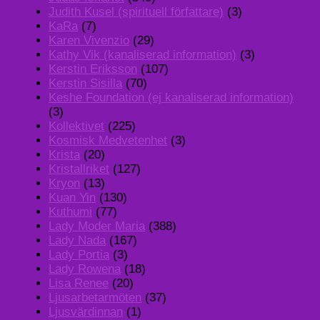
Judith Kusel (spirituell författare)
(3)
KaRa
(7)
Karen Vivenzio
(29)
Kathy Vik (kanaliserad information)
(3)
Kerstin Eriksson
(107)
Kerstin Sisilla
(70)
Keshe Foundation (ej kanaliserad information)
(3)
Kollektivet
(225)
Kosmisk Medvetenhet
(3)
Krista
(20)
Kristallriket
(127)
Kryon
(13)
Kuan Yin
(130)
Kuthumi
(77)
Lady Moder Maria
(388)
Lady Nada
(167)
Lady Portia
(3)
Lady Rowena
(18)
Lisa Renee
(20)
Ljusarbetarmöten
(37)
Ljusvärdinnan
(1)