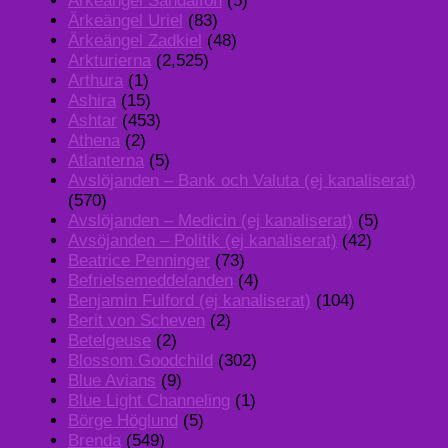
Ärkeängel Sandalfon
(5)
Ärkeängel Uriel
(83)
Ärkeängel Zadkiel
(48)
Arkturierna
(2,525)
Arthura
(1)
Ashira
(15)
Ashtar
(453)
Athena
(2)
Atlanterna
(5)
Avslöjanden – Bank och Valuta (ej kanaliserat)
(570)
Avslöjanden – Medicin (ej kanaliserat)
(5)
Avsöjanden – Politik (ej kanaliserat)
(42)
Beatrice Penninger
(73)
Befrielsemeddelanden
(4)
Benjamin Fulford (ej kanaliserat)
(104)
Berit von Scheven
(2)
Betelgeuse
(2)
Blossom Goodchild
(302)
Blue Avians
(9)
Blue Light Channeling
(1)
Börge Höglund
(5)
Brenda
(549)