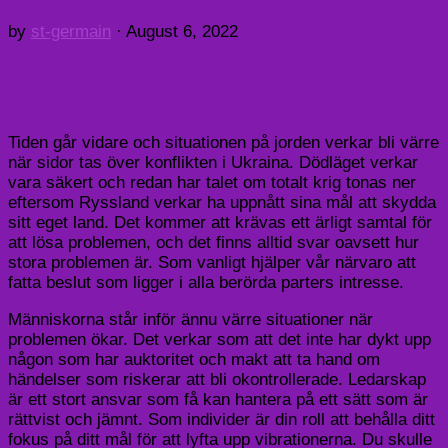
by
st-germain
·
August 6, 2022
Tiden går vidare och situationen på jorden verkar bli värre
när sidor tas över konflikten i Ukraina. Dödläget verkar
vara säkert och redan har talet om totalt krig tonas ner
eftersom Ryssland verkar ha uppnått sina mål att skydda
sitt eget land. Det kommer att krävas ett ärligt samtal för
att lösa problemen, och det finns alltid svar oavsett hur
stora problemen är. Som vanligt hjälper vår närvaro att
fatta beslut som ligger i alla berörda parters intresse.
Människorna står inför ännu värre situationer när
problemen ökar. Det verkar som att det inte har dykt upp
någon som har auktoritet och makt att ta hand om
händelser som riskerar att bli okontrollerade. Ledarskap
är ett stort ansvar som få kan hantera på ett sätt som är
rättvist och jämnt. Som individer är din roll att behålla ditt
fokus på ditt mål för att lyfta upp vibrationerna. Du skulle