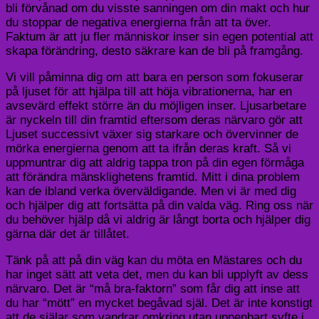
bli förvånad om du visste sanningen om din makt och hur
du stoppar de negativa energierna från att ta över.
Faktum är att ju fler människor inser sin egen potential att
skapa förändring, desto säkrare kan de bli på framgång.
Vi vill påminna dig om att bara en person som fokuserar
på ljuset för att hjälpa till att höja vibrationerna, har en
avsevärd effekt större än du möjligen inser. Ljusarbetare
är nyckeln till din framtid eftersom deras närvaro gör att
Ljuset successivt växer sig starkare och övervinner de
mörka energierna genom att ta ifrån deras kraft. Så vi
uppmuntrar dig att aldrig tappa tron ​​på din egen förmåga
att förändra mänsklighetens framtid. Mitt i dina problem
kan de ibland verka överväldigande. Men vi är med dig
och hjälper dig att fortsätta på din valda väg. Ring oss när
du behöver hjälp då vi aldrig är långt borta och hjälper dig
gärna där det är tillåtet.
Tänk på att på din väg kan du möta en Mästares och du
har inget sätt att veta det, men du kan bli upplyft av dess
närvaro. Det är “må bra-faktorn” som får dig att inse att
du har “mött” en mycket begåvad själ. Det är inte konstigt
att de själar som vandrar omkring utan uppenbart syfte i