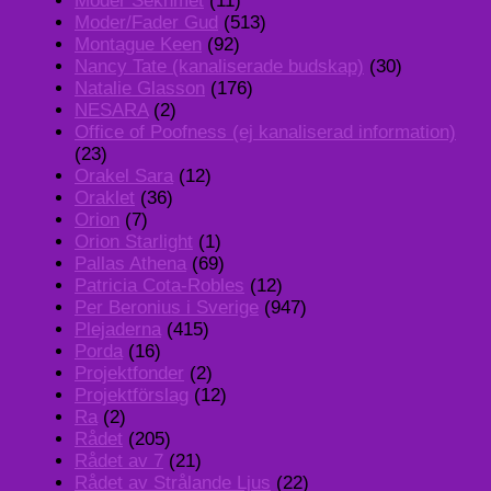
Moder Sekhmet
(11)
Moder/Fader Gud
(513)
Montague Keen
(92)
Nancy Tate (kanaliserade budskap)
(30)
Natalie Glasson
(176)
NESARA
(2)
Office of Poofness (ej kanaliserad information)
(23)
Orakel Sara
(12)
Oraklet
(36)
Orion
(7)
Orion Starlight
(1)
Pallas Athena
(69)
Patricia Cota-Robles
(12)
Per Beronius i Sverige
(947)
Plejaderna
(415)
Porda
(16)
Projektfonder
(2)
Projektförslag
(12)
Ra
(2)
Rådet
(205)
Rådet av 7
(21)
Rådet av Strålande Ljus
(22)