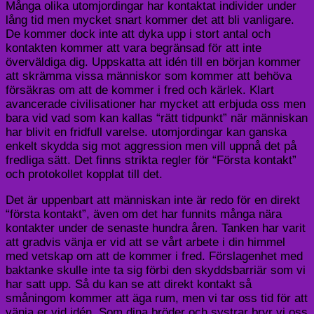
Många olika utomjordingar har kontaktat individer under
lång tid men mycket snart kommer det att bli vanligare.
De kommer dock inte att dyka upp i stort antal och
kontakten kommer att vara begränsad för att inte
överväldiga dig. Uppskatta att idén till en början kommer
att skrämma vissa människor som kommer att behöva
försäkras om att de kommer i fred och kärlek. Klart
avancerade civilisationer har mycket att erbjuda oss men
bara vid vad som kan kallas “rätt tidpunkt” när människan
har blivit en fridfull varelse. utomjordingar kan ganska
enkelt skydda sig mot aggression men vill uppnå det på
fredliga sätt. Det finns strikta regler för “Första kontakt”
och protokollet kopplat till det.
Det är uppenbart att människan inte är redo för en direkt
“första kontakt”, även om det har funnits många nära
kontakter under de senaste hundra åren. Tanken har varit
att gradvis vänja er vid att se vårt arbete i din himmel
med vetskap om att de kommer i fred. Förslagenhet med
baktanke skulle inte ta sig förbi den skyddsbarriär som vi
har satt upp. Så du kan se att direkt kontakt så
småningom kommer att äga rum, men vi tar oss tid för att
vänja er vid idén. Som dina bröder och systrar bryr vi oss