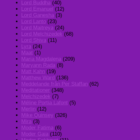
Lord Buddha
(40)
Lord Emanuel
(12)
Lord Ganesha
(3)
Lord Lanto
(23)
Lord Maitreya
(24)
Lord Melchizedek
(68)
Lord Shiva
(11)
Lyra
(24)
Maat
(1)
Maria Magdalena
(209)
Maryann Rada
(8)
Matt Kahn
(19)
Matthew Ward
(136)
Meddelande från Per Staffan
(62)
Meditationer
(348)
Melchizedek
(7)
Méline Portia Lafont
(5)
Merlin
(12)
Mike Quinsey
(326)
Mira
(3)
Moder Fatima
(6)
Moder Gaia
(110)