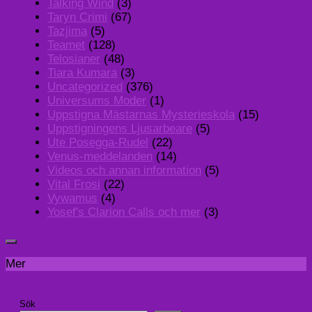
Talking Wind
(3)
Taryn Crimi
(67)
Tazjima
(5)
Teamet
(128)
Telosianer
(48)
Tiara Kumara
(3)
Uncategorized
(376)
Universums Moder
(1)
Uppstigna Mästarnas Mysterieskola
(15)
Uppstigningens Ljusarbeare
(5)
Ute Posegga-Rudel
(22)
Venus-meddelanden
(14)
Videos och annan information
(5)
Vital Frosi
(22)
Vywamus
(4)
Yosef's Clarion Calls och mer
(3)
Mer
Sök