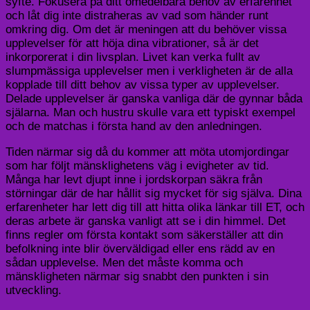
syfte. Fokusera på ditt omedelbara behov av erfarenhet
och låt dig inte distraheras av vad som händer runt
omkring dig. Om det är meningen att du behöver vissa
upplevelser för att höja dina vibrationer, så är det
inkorporerat i din livsplan. Livet kan verka fullt av
slumpmässiga upplevelser men i verkligheten är de alla
kopplade till ditt behov av vissa typer av upplevelser.
Delade upplevelser är ganska vanliga där de gynnar båda
själarna. Man och hustru skulle vara ett typiskt exempel
och de matchas i första hand av den anledningen.
Tiden närmar sig då du kommer att möta utomjordingar
som har följt mänsklighetens väg i evigheter av tid.
Många har levt djupt inne i jordskorpan säkra från
störningar där de har hållit sig mycket för sig själva. Dina
erfarenheter har lett dig till att hitta olika länkar till ET, och
deras arbete är ganska vanligt att se i din himmel. Det
finns regler om första kontakt som säkerställer att din
befolkning inte blir överväldigad eller ens rädd av en
sådan upplevelse. Men det måste komma och
mänskligheten närmar sig snabbt den punkten i sin
utveckling.