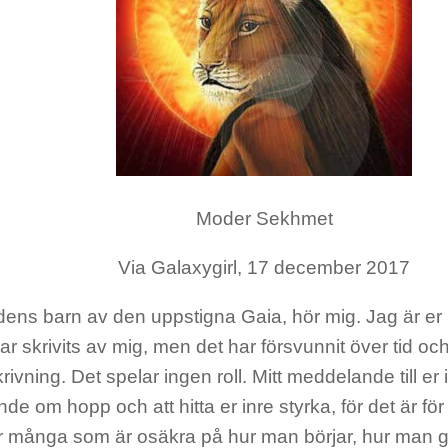
Moder Sekhmet
Via Galaxygirl, 17 december 2017
dens barn av den uppstigna Gaia, hör mig. Jag är e
r skrivits av mig, men det har försvunnit över tid o
krivning. Det spelar ingen roll. Mitt meddelande till er 
e om hopp och att hitta er inre styrka, för det är fö
ör många som är osäkra på hur man börjar, hur man gå