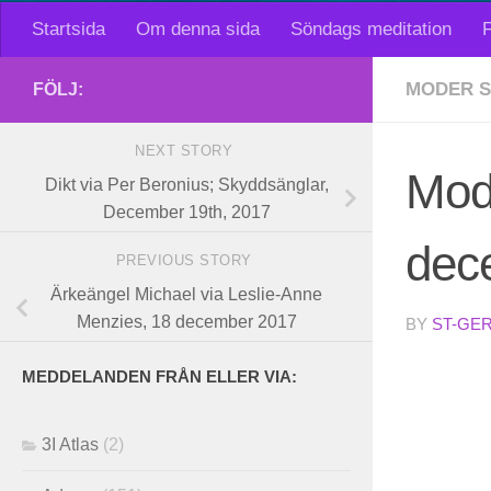
Startsida
Om denna sida
Söndags meditation
F
MODER 
FÖLJ:
NEXT STORY
Mode
Dikt via Per Beronius; Skyddsänglar,
December 19th, 2017
dec
PREVIOUS STORY
Ärkeängel Michael via Leslie-Anne
Menzies, 18 december 2017
BY
ST-GE
MEDDELANDEN FRÅN ELLER VIA:
3I Atlas
(2)