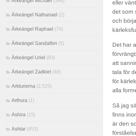
Ärkeängel Michael
(596)
eller vän
det som s
Ärkeängel Nathanael
(2)
och börj
Ärkeängel Raphael
(74)
kärleksful
Ärkeängel Sandalfon
(5)
Det har 
förvräng
Ärkeängel Uriel
(83)
att sanni
tala för 
Ärkeängel Zadkiel
(48)
för kärle
Arkturierna
(2,525)
alla for
Arthura
(1)
Så jag sä
finns ino
Ashira
(15)
är den so
Ashtar
(453)
förståelse