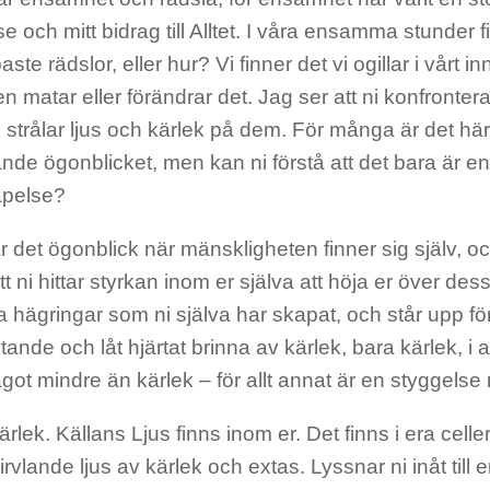
e och mitt bidrag till Alltet. I våra ensamma stunder 
aste rädslor, eller hur? Vi finner det vi ogillar i vårt 
en matar eller förändrar det. Jag ser att ni konfronte
 strålar ljus och kärlek på dem. För många är det hä
e ögonblicket, men kan ni förstå att det bara är en 
apelse?
r det ögonblick när mänskligheten finner sig själv, o
t ni hittar styrkan inom er själva att höja er över des
ka hägringar som ni själva har skapat, och står upp för 
tande och låt hjärtat brinna av kärlek, bara kärlek, i a
ot mindre än kärlek – för allt annat är en styggelse
rlek. Källans Ljus finns inom er. Det finns i era celle
irvlande ljus av kärlek och extas. Lyssnar ni inåt till