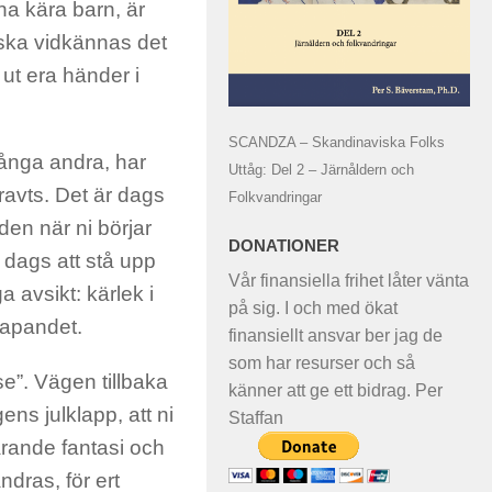
ina kära barn, är
 ska vidkännas det
ut era händer i
SCANDZA – Skandinaviska Folks
många andra, har
Uttåg: Del 2 – Järnåldern och
ravts. Det är dags
Folkvandringar
den när ni börjar
DONATIONER
r dags att stå upp
Vår finansiella frihet låter vänta
 avsikt: kärlek i
på sig. I och med ökat
kapandet.
finansiellt ansvar ber jag de
som har resurser och så
se”. Vägen tillbaka
känner att ge ett bidrag. Per
ens julklapp, att ni
Staffan
arande fantasi och
ändras, för ert