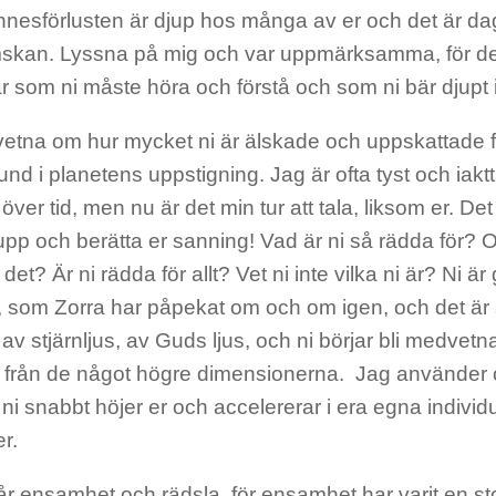
innesförlusten är djup hos många av er och det är da
mskan. Lyssna på mig och var uppmärksamma, för det
r som ni måste höra och förstå och som ni bär djupt 
etna om hur mycket ni är älskade och uppskattade fö
nd i planetens uppstigning. Jag är ofta tyst och iak
över tid, men nu är det min tur att tala, liksom er. Det 
 upp och berätta er sanning! Vad är ni så rädda för? O
 det? Är ni rädda för allt? Vet ni inte vilka ni är? Ni ä
, som Zorra har påpekat om och om igen, och det är s
v stjärnljus, av Guds ljus, och ni börjar bli medvetn
e från de något högre dimensionerna. Jag använder 
ni snabbt höjer er och accelererar i era egna individ
er.
år ensamhet och rädsla, för ensamhet har varit en st