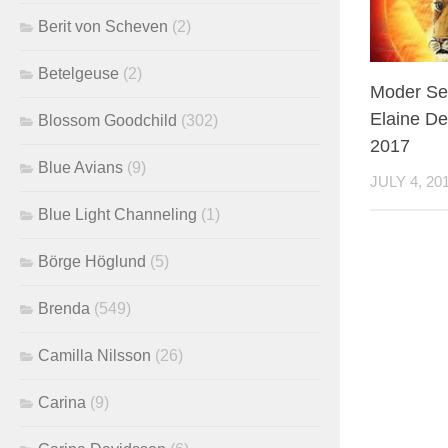
Berit von Scheven
(2)
Betelgeuse
(2)
Moder Se
Elaine DeG
Blossom Goodchild
(302)
2017
Blue Avians
(9)
JULY 4, 20
Blue Light Channeling
(1)
Börge Höglund
(5)
Brenda
(549)
Camilla Nilsson
(26)
Carina
(9)