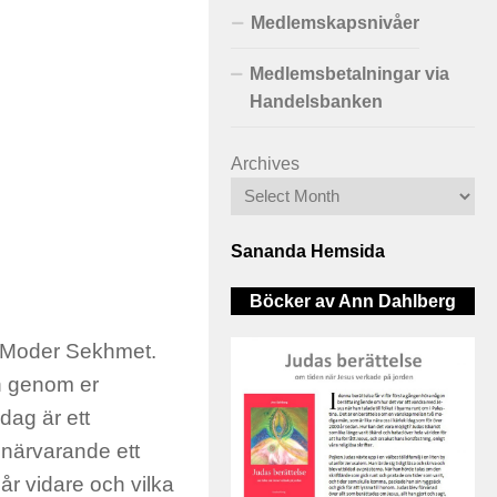
Medlemskapsnivåer
Medlemsbetalningar via
Handelsbanken
Archives
Sananda Hemsida
Böcker av Ann Dahlberg
r Moder Sekhmet.
ch genom er
idag är ett
r närvarande ett
r vidare och vilka