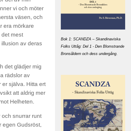
finner vi och möter
innersta väsen, och
rar era mörkare
r det mest
Bok 1: SCANDZA – Skandinaviska
illusion av deras
Folks Uttåg: Del 1 - Den Blomstrande
Bronsåldern och dess undergång
.
ch det glädjer mig
sa rädslor av
er själva. Hitta ert
vsikt att aldrig mer
 mot Helheten.
r och snurrar runt
 er egen Gudsröst,