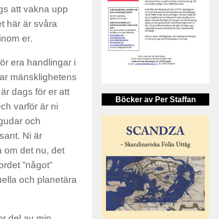
gs att vakna upp
 här är svåra
inom er.
r era handlingar i
ttar mänsklighetens
är dags för er att
Böcker av Per Staffan
ch varför är ni
r gudar och
ant. Ni är
a om det nu, det
ordet ”något”
uella och planetära
or del av min