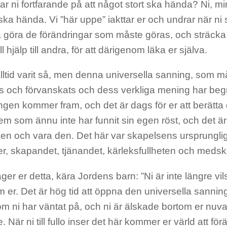
tar ni fortfarande på att något stort ska hända? Ni, m
ka hända. Vi ”här uppe” iakttar er och undrar när ni
a göra de förändringar som måste göras, och sträcka 
l hjälp till andra, för att därigenom läka er själva.
alltid varit så, men denna universella sanning, som 
ts och förvanskats och dess verkliga mening har beg
ngen kommer fram, och det är dags för er att berätta 
dem som ännu inte har funnit sin egen röst, och det ä
ken och vara den. Det här var skapelsens ursprungliga
mer, skapandet, tjänandet, kärleksfullheten och meds
ger er detta, kära Jordens barn: ”Ni är inte längre vil
m er. Det är hög tid att öppna den universella sanning
m ni har väntat på, och ni är älskade bortom er nuv
. När ni till fullo inser det här kommer er värld att för