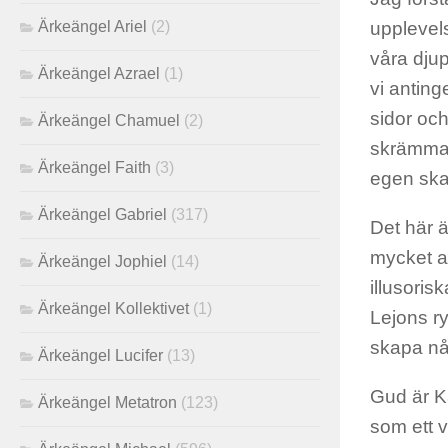
Ärkeängel Ariel
(2)
upplevels
våra djup
Ärkeängel Azrael
(1)
vi anting
sidor och
Ärkeängel Chamuel
(2)
skrämmand
Ärkeängel Faith
(3)
egen sk
Ärkeängel Gabriel
(317)
Det här ä
mycket at
Ärkeängel Jophiel
(14)
illusoris
Ärkeängel Kollektivet
(1)
Lejons ry
skapa någ
Ärkeängel Lucifer
(13)
Gud är Kä
Ärkeängel Metatron
(123)
som ett v