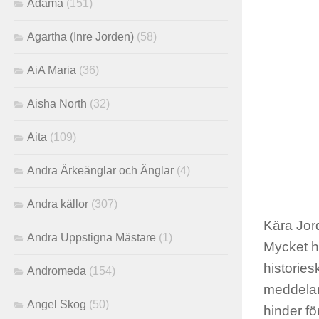
Adama
(151)
Agartha (Inre Jorden)
(58)
AiA Maria
(36)
Aisha North
(32)
Aita
(109)
Andra Ärkeänglar och Änglar
(4)
Andra källor
(307)
Kära Jor
Andra Uppstigna Mästare
(1)
Mycket ha
histories
Andromeda
(154)
meddeland
Angel Skog
(50)
hinder f