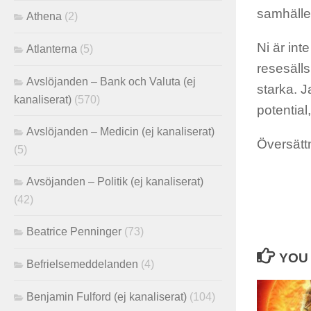
samhälle 
Athena
(2)
Ni är int
Atlanterna
(5)
resesälls
Avslöjanden – Bank och Valuta (ej
starka. 
kanaliserat)
(570)
potential
Avslöjanden – Medicin (ej kanaliserat)
Översätt
(5)
Avsöjanden – Politik (ej kanaliserat)
(42)
Beatrice Penninger
(73)
YOU 
Befrielsemeddelanden
(4)
Benjamin Fulford (ej kanaliserat)
(104)