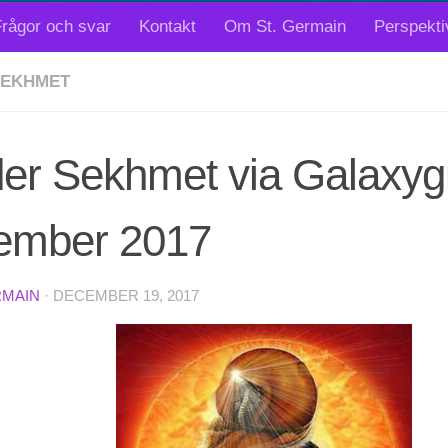
rågor och svar
Kontakt
Om St. Germain
Perspekti
SEKHMET
r Sekhmet via Galaxygir
ember 2017
RMAIN
·
DECEMBER 19, 2017