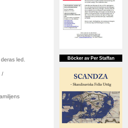
Böcker av Per Staffan
 deras led.
 /
familjens