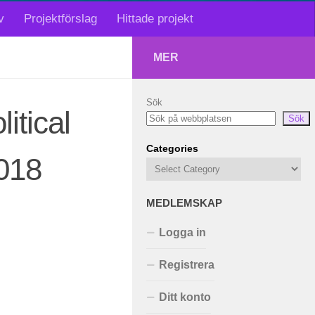
v
Projektförslag
Hittade projekt
MER
Sök
itical
Sök
Categories
2018
MEDLEMSKAP
Logga in
Registrera
Ditt konto