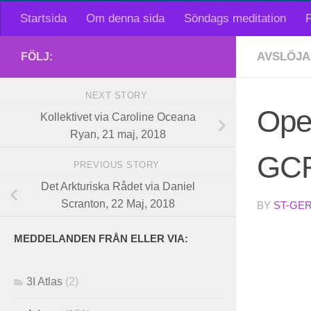
Startsida
Om denna sida
Söndags meditation
F
AVSLÖJA
FÖLJ:
NEXT STORY
Oper
Kollektivet via Caroline Oceana
Ryan, 21 maj, 2018
GCR/
PREVIOUS STORY
Det Arkturiska Rådet via Daniel
Scranton, 22 Maj, 2018
BY
ST-GE
MEDDELANDEN FRÅN ELLER VIA:
3I Atlas
(2)