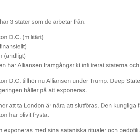
ar 3 stater som de arbetar från.
n D.C. (militärt)
inansiellt)
 (andligt)
n har Alliansen framgångsrikt infiltrerat staterna och
n D.C. tillhör nu Alliansen under Trump. Deep State
eringen håller på att exponeras.
er att ta London är nära att slutföras. Den kungliga 
n har blivit frysta.
 exponeras med sina sataniska ritualer och pedofili.