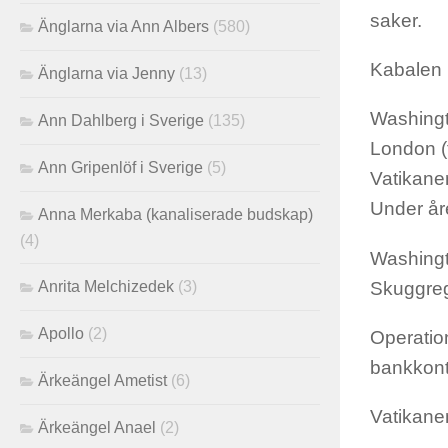
saker.
Änglarna via Ann Albers
(580)
Kabalen h
Änglarna via Jenny
(13)
Washingto
Ann Dahlberg i Sverige
(135)
London (f
Ann Gripenlöf i Sverige
(5)
Vatikanen
Under åre
Anna Merkaba (kanaliserade budskap)
(4)
Washingto
Skuggreg
Anrita Melchizedek
(3)
Apollo
(2)
Operation
bankkonto
Ärkeängel Ametist
(6)
Vatikanen
Ärkeängel Anael
(2)