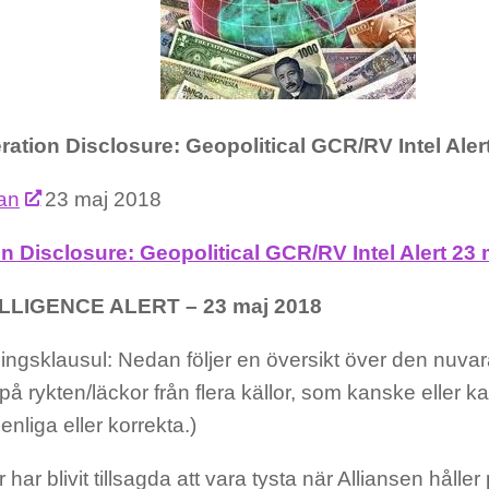
ration Disclosure: Geopolitical GCR/RV Intel Aler
fan
23 maj 2018
n Disclosure: Geopolitical GCR/RV Intel Alert 23
LLIGENCE ALERT – 23 maj 2018
ningsklausul: Nedan följer en översikt över den nuva
å rykten/läckor från flera källor, som kanske eller ka
nliga eller korrekta.)
r har blivit tillsagda att vara tysta när Alliansen hålle