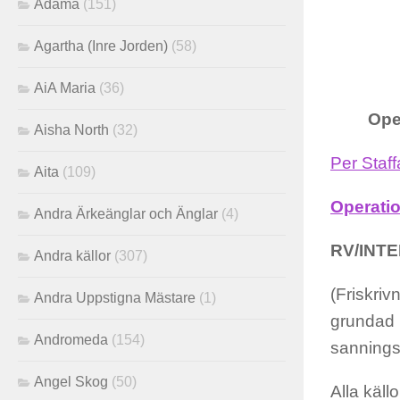
Adama
(151)
Agartha (Inre Jorden)
(58)
AiA Maria
(36)
Ope
Aisha North
(32)
Per Staf
Aita
(109)
Operatio
Andra Ärkeänglar och Änglar
(4)
RV/INTE
Andra källor
(307)
(Friskriv
Andra Uppstigna Mästare
(1)
grundad p
Andromeda
(154)
sanningse
Angel Skog
(50)
Alla källo