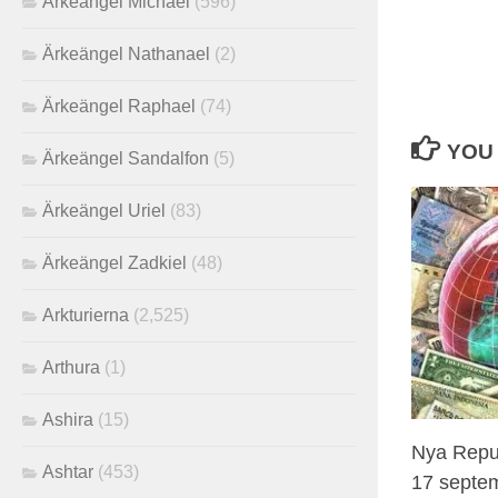
Ärkeängel Michael
(596)
Ärkeängel Nathanael
(2)
Ärkeängel Raphael
(74)
YOU 
Ärkeängel Sandalfon
(5)
Ärkeängel Uriel
(83)
Ärkeängel Zadkiel
(48)
Arkturierna
(2,525)
Arthura
(1)
Ashira
(15)
Nya Repu
Ashtar
(453)
17 septe