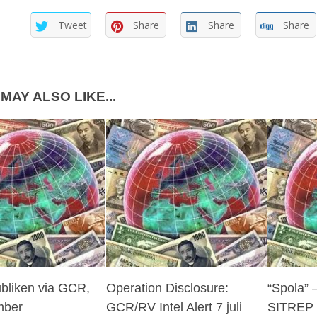
Tweet
Share
Share
Share
MAY ALSO LIKE...
bliken via GCR,
Operation Disclosure:
“Spola” 
mber
GCR/RV Intel Alert 7 juli
SITREP –