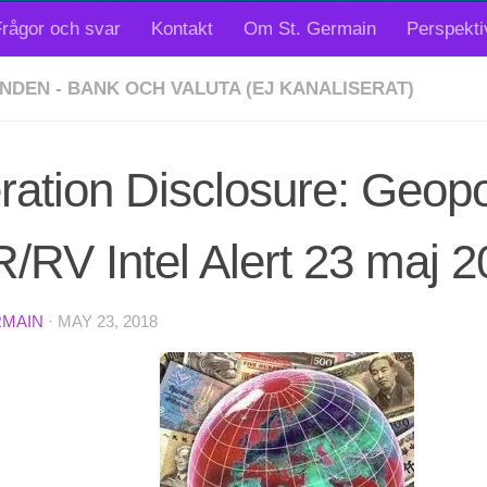
rågor och svar
Kontakt
Om St. Germain
Perspekti
NDEN - BANK OCH VALUTA (EJ KANALISERAT)
ation Disclosure: Geopol
RV Intel Alert 23 maj 
RMAIN
·
MAY 23, 2018