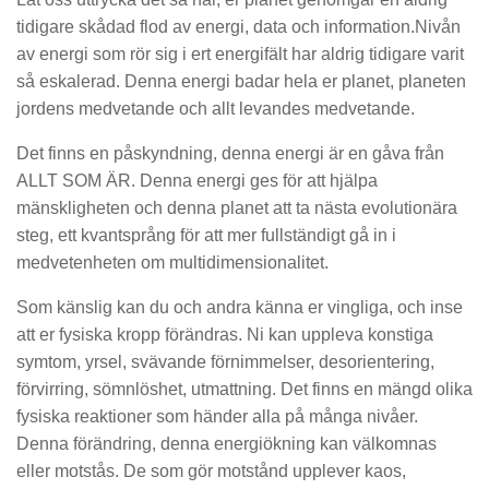
tidigare skådad flod av energi, data och information.Nivån
av energi som rör sig i ert energifält har aldrig tidigare varit
så eskalerad. Denna energi badar hela er planet, planeten
jordens medvetande och allt levandes medvetande.
Det finns en påskyndning, denna energi är en gåva från
ALLT SOM ÄR. Denna energi ges för att hjälpa
mänskligheten och denna planet att ta nästa evolutionära
steg, ett kvantsprång för att mer fullständigt gå in i
medvetenheten om multidimensionalitet.
Som känslig kan du och andra känna er vingliga, och inse
att er fysiska kropp förändras. Ni kan uppleva konstiga
symtom, yrsel, svävande förnimmelser, desorientering,
förvirring, sömnlöshet, utmattning. Det finns en mängd olika
fysiska reaktioner som händer alla på många nivåer.
Denna förändring, denna energiökning kan välkomnas
eller motstås. De som gör motstånd upplever kaos,