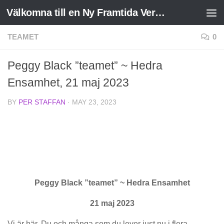
Välkomna till en Ny Framtida Verklighet
Skip to content
TEAMET
0
Peggy Black ”teamet” ~ Hedra
Ensamhet, 21 maj 2023
BY
PER STAFFAN
·
MAY 23, 2023
Peggy Black ”teamet” ~ Hedra Ensamhet
21 maj 2023
Vi är här. Du och många som du lever just nu i flera