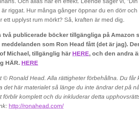
ans. Och allas har en effekt. Leende säger vi, “Din
 är riggat. Hur många gånger öppnar du en dörr och 
r ett upplyst rum mörkt? Så, kraften är med dig.
s två publicerade böcker tillgängliga på Amazon 
meddelanden som Ron Head fått (det är jag). Den
f Michael, tillgänglig här
HERE
,
och den andra är
lig HÄR.
HERE
 © Ronald Head. Alla rättigheter förbehållna. Du får
 det här materialet så länge du inte ändrar det på nå
et förblir komplett och du inkluderar detta upphovsr
nk:
http://ronahead.com/