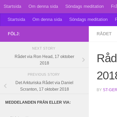
Startsida
Om denna sida
Söndags meditation
Fr
Skip to content
Startsida
Om denna sida
Söndags meditation
F
RÅDET
FÖLJ:
NEXT STORY
Råd
Rådet via Ron Head, 17 oktober
2018
201
PREVIOUS STORY
Det Arkturiska Rådet via Daniel
Scranton, 17 oktober 2018
BY
ST-GE
MEDDELANDEN FRÅN ELLER VIA: