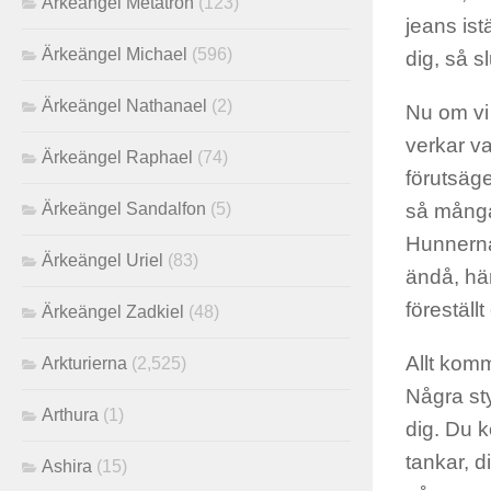
Ärkeängel Metatron
(123)
jeans ist
Ärkeängel Michael
(596)
dig, så s
Ärkeängel Nathanael
(2)
Nu om vi 
verkar va
Ärkeängel Raphael
(74)
förutsäge
Ärkeängel Sandalfon
(5)
så många 
Hunnerna 
Ärkeängel Uriel
(83)
ändå, här
föreställ
Ärkeängel Zadkiel
(48)
Allt komm
Arkturierna
(2,525)
Några sty
Arthura
(1)
dig. Du 
tankar, d
Ashira
(15)