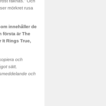
 röst räknas.” Och
ser mörkret rusa
som innehåller de
 första är The
 It Rings True,
 kopiera och
got sätt,
ättsmeddelande och