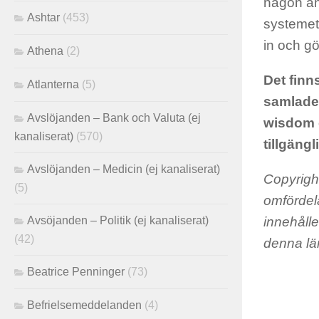
någon ann
Ashtar
(453)
systemet
in och gö
Athena
(2)
Det finn
Atlanterna
(5)
samlade 
Avslöjanden – Bank och Valuta (ej
wisdom o
kanaliserat)
(570)
tillgäng
Avslöjanden – Medicin (ej kanaliserat)
Copyright
(5)
omfördela
Avsöjanden – Politik (ej kanaliserat)
innehåll
(42)
denna lä
Beatrice Penninger
(73)
Befrielsemeddelanden
(4)