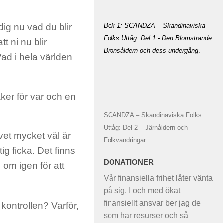
Bok 1: SCANDZA – Skandinaviska
dig nu vad du blir
Folks Uttåg: Del 1 - Den Blomstrande
tt ni nu blir
Bronsåldern och dess undergång
.
Vad i hela världen
aker för var och en
SCANDZA – Skandinaviska Folks
Uttåg: Del 2 – Järnåldern och
vet mycket väl är
Folkvandringar
ig ficka. Det finns
DONATIONER
 om igen för att
Vår finansiella frihet låter vänta
på sig. I och med ökat
finansiellt ansvar ber jag de
 kontrollen? Varför,
som har resurser och så