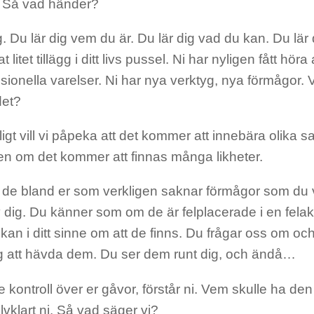
 Så vad händer?
g. Du lär dig vem du är. Du lär dig vad du kan. Du lär 
t litet tillägg i ditt livs pussel. Ni har nyligen fått höra a
sionella varelser. Ni har nya verktyg, nya förmågor. 
det?
gt vill vi påpeka att det kommer att innebära olika s
ven om det kommer att finnas många likheter.
s de bland er som verkligen saknar förmågor som du 
 dig. Du känner som om de är felplacerade i en felakt
kan i ditt sinne om att de finns. Du frågar oss om och
ig att hävda dem. Du ser dem runt dig, och ändå…
te kontroll över er gåvor, förstår ni. Vem skulle ha den
älvklart ni. Så vad säger vi?