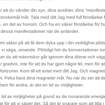
år att du vänder din syn, dina avsikter, dina “manife
önskemål inåt. Tala med ditt Jag med full förståelse f
, en del av honom. Och ha en säker förståelse för h
dessa manifestationer när de anländer.
mt säker på att få dem dyka upp i din verklighet plötsli
 vi säga, oroande. Plötsligt hör du konversationer ru
 ser du att människor går igenom dina dörrar och vägg
 gradvis, inte för att du har gjort något fel, men för 
ortzoner. Kom till ett avtal med ditt Jag. Och magnet
t. Peka bara dina magneter inåt. Nu när du ser att 
am för andra, är det en tid av möjligheter.
 tid av möjligheter på grund av de nuvarande energi
nte för att vi säger det. Så det är snarare som att titta i