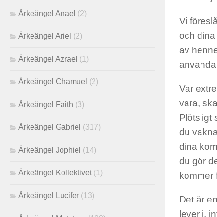
Ärkeängel Anael
(2)
Vi föresl
och dina 
Ärkeängel Ariel
(2)
av henne
Ärkeängel Azrael
(1)
använda 
Ärkeängel Chamuel
(2)
Var extre
vara, ska
Ärkeängel Faith
(3)
Plötsligt
Ärkeängel Gabriel
(317)
du vaknar
dina komf
Ärkeängel Jophiel
(14)
du gör de
Ärkeängel Kollektivet
(1)
kommer fr
Ärkeängel Lucifer
(13)
Det är en
lever i, i