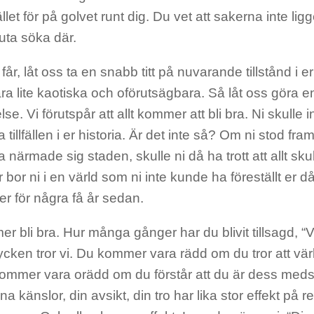
ället för på golvet runt dig. Du vet att sakerna inte lig
luta söka där.
får, låt oss ta en snabb titt på nuvarande tillstånd i 
ra lite kaotiska och oförutsägbara. Så låt oss göra en
lse. Vi förutspår att allt kommer att bli bra. Ni skulle 
tillfällen i er historia. Är det inte så? Om ni stod fra
närmade sig staden, skulle ni då ha trott att allt sku
 bor ni i en värld som ni inte kunde ha föreställt er 
t er för några få år sedan.
er bli bra. Hur många gånger har du blivit tillsagd, “V
cken tror vi. Du kommer vara rädd om du tror att vär
kommer vara orädd om du förstår att du är dess med
ina känslor, din avsikt, din tro har lika stor effekt på 