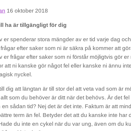
fan
16 oktober 2018
ill ha är tillgängligt för dig
er spenderar stora mängder av er tid varje dag och l
 frågar efter saker som ni är säkra på kommer att göra
er frågar efter saker som ni förstår möjligtvis gör er
or att ni kanske gör något fel eller kanske ni ännu int
gisk nyckel.
ill dig att längtan är till stor del att veta vad som är möj
 allt som du behöver är ditt när det behövs. Är det fel
 en sådan tid? Nej det är det inte. Faktum är att mind
ättre term än fel. Betyder det att du kanske inte har 
 Hade du inte en cykel när du var ung, även om du ku