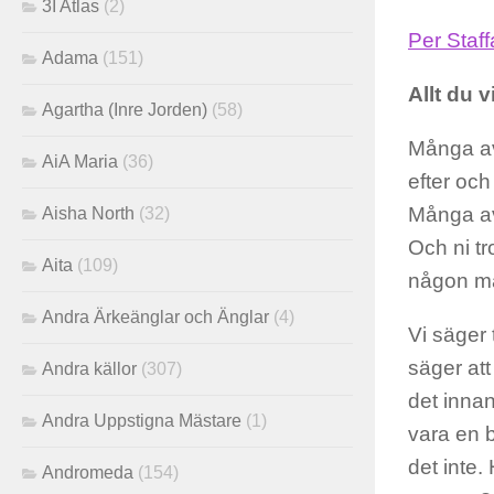
3I Atlas
(2)
Per Staf
Adama
(151)
Allt du v
Agartha (Inre Jorden)
(58)
Många av 
AiA Maria
(36)
efter och
Många av 
Aisha North
(32)
Och ni tr
Aita
(109)
någon ma
Andra Ärkeänglar och Änglar
(4)
Vi säger t
säger att
Andra källor
(307)
det innan
Andra Uppstigna Mästare
(1)
vara en b
det inte.
Andromeda
(154)