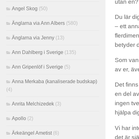
utan en?
Angel Skog
(50)
Du lär di
Änglarna via Ann Albers
(580)
– ett anna
flerdimen
Änglarna via Jenny
(13)
betyder 
Ann Dahlberg i Sverige
(135)
Som vanli
Ann Gripenlöf i Sverige
(5)
av er, ä
Anna Merkaba (kanaliserade budskap)
Det finn
(4)
en del av
ingen tve
Anrita Melchizedek
(3)
hjälpa d
Apollo
(2)
Vi har in
Ärkeängel Ametist
(6)
det är sj