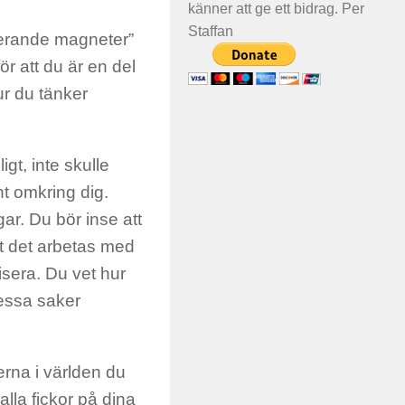
känner att ge ett bidrag. Per
Staffan
sterande magneter”
ör att du är en del
ur du tänker
gt, inte skulle
nt omkring dig.
ar. Du bör inse att
att det arbetas med
isera. Du vet hur
dessa saker
erna i världen du
 alla fickor på dina