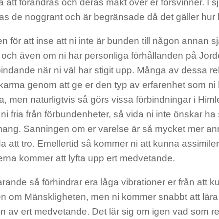
 att förändras och deras makt över er försvinner. I s
as de noggrant och är begränsade då det gäller hur 
en för att inse att ni inte är bunden till någon annan s
, och även om ni har personliga förhållanden på Jor
bindande när ni väl har stigit upp. Många av dessa rela
karma genom att ge er den typ av erfarenhet som ni 
a, men naturligtvis så görs vissa förbindningar i Himl
 ni fria från förbundenheter, så vida ni inte önskar h
ang. Sanningen om er varelse är så mycket mer ann
dda att tro. Emellertid så kommer ni att kunna assimil
nerna kommer att lyfta upp ert medvetande.
rande så förhindrar era låga vibrationer er från att k
n om Mänskligheten, men ni kommer snabbt att lär
n av ert medvetande. Det lär sig om igen vad som red