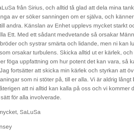
LuSa från Sirius, och alltid tå glad att dela mina tan
nga av er söker sanningen om er själva, och känner 
 till andra. Känslan av Enhet upplevs mycket starkt oc
r alla Ett. Med ett sådant medvetande så orsakar Män
 bröder och systrar smärta och lidande, men ni kan 
om orsakar turbulens. Skicka alltid ut er kärlek, och
er föga uppfattning om hur potent det kan vara, så 
 Jag fortsätter att skicka min kärlek och styrkan att 
ningar som ni stöter på, till er alla. Vi är aldrig långt
återigen att ni alltid kan kalla på oss och vi kommer 
sätt för alla involverade.
mycket, SaLuSa
insey