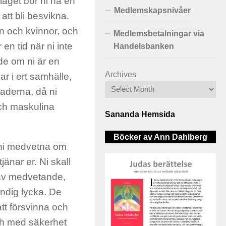
laget bör ni ha en
Medlemskapsnivåer
att bli besvikna.
n och kvinnor, och
Medlemsbetalningar via
en tid när ni inte
Handelsbanken
de om ni är en
Archives
ar i ert samhälle,
naderna, då ni
och maskulina
Sananda Hemsida
Böcker av Ann Dahlberg
s ni medvetna om
jänar er. Ni skall
 av medvetande,
ändig lycka. De
tt försvinna och
och med säkerhet