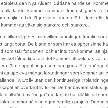
llt etablera den Nya Åldern. Sådana händelser komme
å alla länder kommer samman i fred och god vilja. Ti
vara möjligt att de lägre vibrationerna förblir kvar elle
 kommer att växa sig starkare och starkare.
nte tillräckligt beskriva vilken storslagen framtid som
lls långt borta. De bland er som har ett öppet sinne ka
 som står för dörren, och er intuition kommer att hjäl
t mycket tålmodiga och det kommer att belönas väl,
a för de uppoffringar som har gjorts. Efter många å
 att uppleva många förändringar som kommer att leda
ställande liv. Ett liv utan den kontinuerliga inblandnin
kapat ett overkligt liv för er. De har bevarat status q
stant tillstånd av ”begär” medan de har tillåtits att sp
iska summor på sina egna hemliga projekt. Denna sit