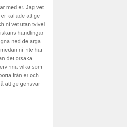
kar med er. Jag vet
er kallade att ge
h ni vet utan tvivel
niskans handlingar
lugna ned de arga
 medan ni inte har
kan det orsaka
övervinna vilka som
 borta från er och
då att ge gensvar