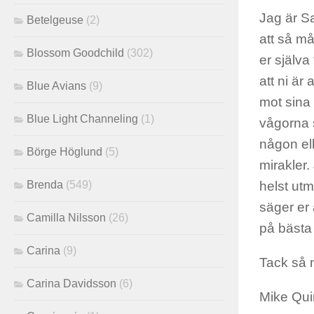
Jag är Sa
Betelgeuse
(2)
att så må
Blossom Goodchild
(302)
er själva
att ni ä
Blue Avians
(9)
mot sina
Blue Light Channeling
(1)
vågorna s
någon ell
Börge Höglund
(5)
mirakler.
helst utma
Brenda
(549)
säger er 
Camilla Nilsson
(26)
på bästa 
Carina
(9)
Tack så 
Carina Davidsson
(6)
Mike Qu