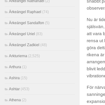
snabbt på
Ärkeängel Nathanael
(2)
observer
Ärkeängel Raphael
(74)
Nu är tid
Ärkeängel Sandalfon
(5)
själsvän
att vara 
Ärkeängel Uriel
(83)
rensa ut 
Ärkeängel Zadkiel
(48)
göra dett
rikena är
Arkturierna
(2,525)
arrangem
Arthura
(1)
blivit le
vibratio
Ashira
(15)
För närva
Ashtar
(453)
sanninge
Athena
(2)
expansio