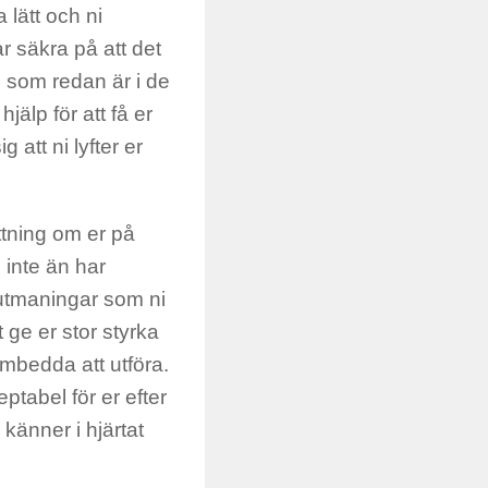
 lätt och ni
r säkra på att det
, som redan är i de
jälp för att få er
 att ni lyfter er
ttning om er på
 inte än har
v utmaningar som ni
 ge er stor styrka
ombedda att utföra.
ptabel för er efter
känner i hjärtat