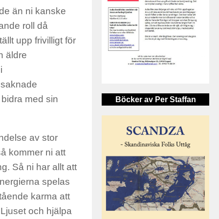
de än ni kanske
ande roll då
t upp frivilligt för
n äldre
i
ni saknade
 bidra med sin
Böcker av Per Staffan
ndelse av stor
så kommer ni att
. Så ni har allt att
energierna spelas
tående karma att
i Ljuset och hjälpa