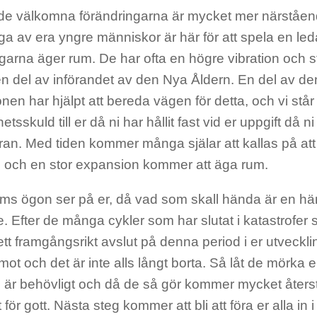
 de välkomna förändringarna är mycket mer närståen
ga av era yngre människor är här för att spela en led
garna äger rum. De har ofta en högre vibration och ställ
en del av införandet av den Nya Åldern. En del av de
nen har hjälpt att bereda vägen för detta, och vi står 
tsskuld till er då ni har hållit fast vid er uppgift då 
an. Med tiden kommer många själar att kallas på att
 och en stor expansion kommer att äga rum.
ms ögon ser på er, då vad som skall hända är en hä
. Efter de många cykler som har slutat i katastrofer 
ett framgångsrikt avslut på denna period i er utveckling
ot och det är inte alls långt borta. Så låt de mörka 
 är behövligt och då de så gör kommer mycket åters
 för gott. Nästa steg kommer att bli att föra er alla in 