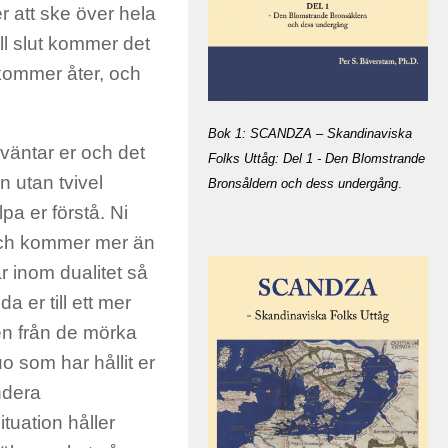
r att ske över hela
ll slut kommer det
r kommer åter, och
Bok 1: SCANDZA – Skandinaviska
 väntar er och det
Folks Uttåg: Del 1 - Den Blomstrande
n utan tvivel
Bronsåldern och dess undergång
.
pa er förstå. Ni
 och kommer mer än
r inom dualitet så
 er till ett mer
gen från de mörka
uo som har hållit er
endera
uation håller