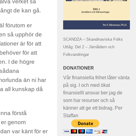
jälva verket så
långt de kan gå.
jäl förutom er
den så upphör de
SCANDZA – Skandinaviska Folks
tioner är för att
Uttåg: Del 2 – Järnåldern och
behöver för att
Folkvandringar
en. I de högre
DONATIONER
a sådana
Vår finansiella frihet låter vänta
orlunda än ni har
på sig. I och med ökat
era all kunskap då
finansiellt ansvar ber jag de
som har resurser och så
känner att ge ett bidrag. Per
unna förstå
Staffan
a er genom
an var känt för er