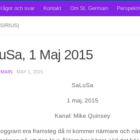
rågor och svar
Kontakt
Om St. Germain
Perspekti
SIRIUS)
uSa, 1 Maj 2015
RMAIN
·
MAY 1, 2015
SaLuSa
1 maj, 2015
Kanal: Mike Quinsey
 noggrant era framsteg då ni kommer närmare och närm