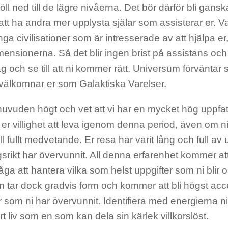
föll ned till de lägre nivåerna. Det bör därför bli ganska
t ha andra mer upplysta själar som assisterar er. Va
ga civilisationer som är intresserade av att hjälpa er
ensionerna. Så det blir ingen brist på assistans och h
äg och se till att ni kommer rätt. Universum förväntar sig
välkomnar er som Galaktiska Varelser.
huvuden högt och vet att vi har en mycket hög uppfa
er villighet att leva igenom denna period, även om ni
till fullt medvetande. Er resa har varit lång och full a
rikt har övervunnit. All denna erfarenhet kommer att
ga att hantera vilka som helst uppgifter som ni blir 
 tar dock gradvis form och kommer att bli högst acce
 som ni har övervunnit. Identifiera med energierna ni 
rt liv som en som kan dela sin kärlek villkorslöst.