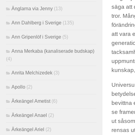
säga att
Änglarna via Jenny
(13)
tror. Mån
Ann Dahlberg i Sverige
(135)
förändrin
att vara 
Ann Gripenlöf i Sverige
(5)
generatio
Anna Merkaba (kanaliserade budskap)
tacksamhe
(4)
uppmuntr
kunskap,
Anrita Melchizedek
(3)
Universu
Apollo
(2)
betydelse
Ärkeängel Ametist
(6)
bevittna 
se framem
Ärkeängel Anael
(2)
ut såsom
Ärkeängel Ariel
(2)
rensas ut