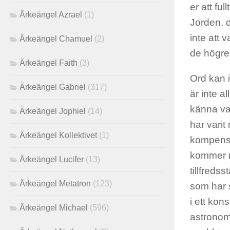
er att fu
Ärkeängel Azrael
(1)
Jorden, d
inte att 
Ärkeängel Chamuel
(2)
de högre
Ärkeängel Faith
(3)
Ord kan i
Ärkeängel Gabriel
(317)
är inte a
känna vad
Ärkeängel Jophiel
(14)
har vari
Ärkeängel Kollektivet
(1)
kompenser
kommer ni
Ärkeängel Lucifer
(13)
tillfreds
Ärkeängel Metatron
(123)
som har s
i ett kon
Ärkeängel Michael
(596)
astronom