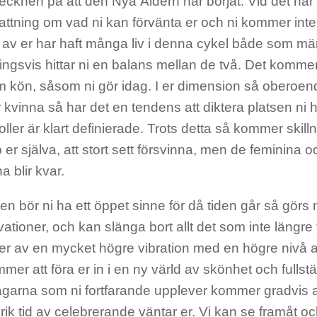
tecknen på att den Nya Åldern har börjat. Vid det här 
ttning om vad ni kan förvänta er och ni kommer inte 
a av er har haft många liv i denna cykel både som mä
ngsvis hittar ni en balans mellan de två. Det kommer 
om kön, såsom ni gör idag. I er dimension så oberoen
 kvinna så har det en tendens att diktera platsen ni h
oller är klart definierade. Trots detta så kommer skill
 er själva, att stort sett försvinna, men de feminina 
a blir kvar.
en bör ni ha ett öppet sinne för då tiden går så gör
ationer, och kan slänga bort allt det som inte längre t
lser av en mycket högre vibration med en högre nivå
mmer att föra er in i en ny värld av skönhet och fullst
garna som ni fortfarande upplever kommer gradvis a
rik tid av celebrerande väntar er. Vi kan se framåt 