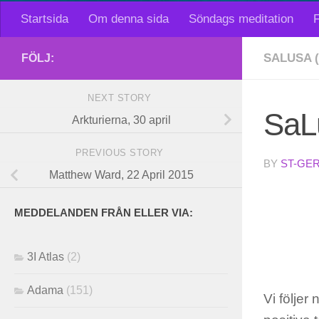
Startsida
Om denna sida
Söndags meditation
F
SALUSA (
FÖLJ:
NEXT STORY
SaL
Arkturierna, 30 april
PREVIOUS STORY
BY
ST-GE
Matthew Ward, 22 April 2015
MEDDELANDEN FRÅN ELLER VIA:
3I Atlas
(2)
Adama
(151)
Vi följer