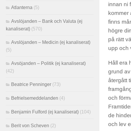
innan ni 
Atlanterna
(5)
kommer at
Avslöjanden – Bank och Valuta (ej
finns mån
kanaliserat)
(570)
högre dim
på rätt v
Avslöjanden – Medicin (ej kanaliserat)
upp och 
(5)
Håll era 
Avsöjanden – Politik (ej kanaliserat)
grund av 
(42)
återgått 
Beatrice Penninger
(73)
framgångs
och förmå
Befrielsemeddelanden
(4)
Framtiden
Benjamin Fulford (ej kanaliserat)
(104)
de hinder
och lev e
Berit von Scheven
(2)