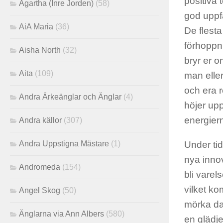
positiva 
Agartha (Inre Jorden)
(58)
god uppfa
AiA Maria
(36)
De flest
förhoppni
Aisha North
(32)
bryr er 
Aita
(109)
man eller
och era r
Andra Ärkeänglar och Änglar
(4)
höjer upp
energiern
Andra källor
(307)
Andra Uppstigna Mästare
(1)
Under tid
nya innov
Andromeda
(154)
bli vare
vilket ko
Angel Skog
(50)
mörka da
Änglarna via Ann Albers
(580)
en glädje