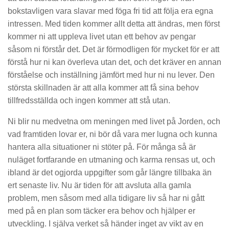
bokstavligen vara slavar med föga fri tid att följa era egna
intressen. Med tiden kommer allt detta att ändras, men först
kommer ni att uppleva livet utan ett behov av pengar
såsom ni förstår det. Det är förmodligen för mycket för er att
förstå hur ni kan överleva utan det, och det kräver en annan
förståelse och inställning jämfört med hur ni nu lever. Den
största skillnaden är att alla kommer att få sina behov
tillfredsställda och ingen kommer att stå utan.
Ni blir nu medvetna om meningen med livet på Jorden, och
vad framtiden lovar er, ni bör då vara mer lugna och kunna
hantera alla situationer ni stöter på. För många så är
nuläget fortfarande en utmaning och karma rensas ut, och
ibland är det ogjorda uppgifter som går längre tillbaka än
ert senaste liv. Nu är tiden för att avsluta alla gamla
problem, men såsom med alla tidigare liv så har ni gått
med på en plan som täcker era behov och hjälper er
utveckling. I själva verket så händer inget av vikt av en