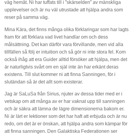
väg hemåt. Ni har tuffats till i ”skärselden” av mänskliga
upplevelser och är nu väl utrustade att hjälpa andra som
reser på samma väg.
Mina Kära, det finns många olika förklaringar som har lagts
fram för att förklara vad livet handlar om och dess
målsättning. Det kan därför vara förvillande, men vid alla
tillfällen så följ er intuition och så gör ni inte stora fel. Kom
också ihåg att era Guider alltid försöker att hjälpa, men det
är naturligtvis svårt om en själ inte än har erkänt deras
existens. Till slut kommer ni att finna Sanningen, för i
slutändan så är det allt som existerar.
Jag är SaLuSa från Sirius, njuter av dessa tider med er i
vetskap om att många av er har vaknat upp till sanningen
och är säkra att lämna de lägre dimensionerna bakom er.
Ni är lärt er lektioner som det har haft att erbjuda och är nu
redo, om det är er önskan, att hjälpa andra som kämpar för
att finna sanningen. Den Galaktiska Federationen ser