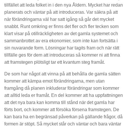
tillfället att leda folket in i den nya Åldern. Mycket har redan
planerats och väntar på att introduceras. Var säkra på att
när förändringarna väl har satt igång så går det mycket
snabbt. Runt omkring er finns det fler och fler tecken som
klart visar på otillräckligheten av det gamla systemet och
sammanbrottet av era ekonomier, som inte kan fortsätta i
sin nuvarande form. Lösningar har tagits fram och när rätt
tillfälle ges för dem att introduceras så kommer ni att finna
att framstegen plötsligt tar ett kvantum steg framåt.
De som har något att vinna på att behålla de gamla sätten
kommer att kämpa emot förändringarna, men utan
framgång då planen inkluderar förändringar som kommer
att alltid leda er framåt. En del kommer att ha uppfattningen
att det nya bara kan komma till stånd när det gamla har
förts bort, och kommer att försöka försena framstegen. De
kan bara ha en begränsad påverkan på gällande frågor, då
formen är stöpt. Så mycket står och väntar och bara väntar