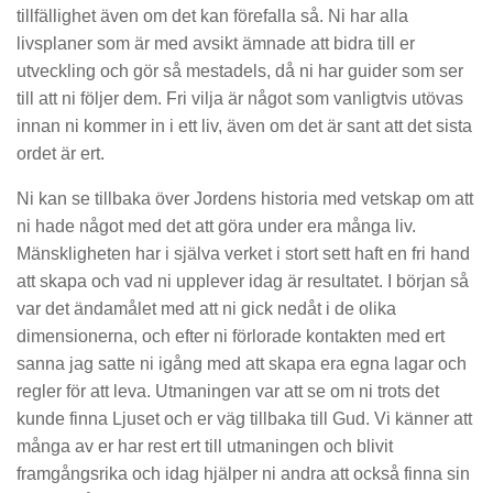
tillfällighet även om det kan förefalla så. Ni har alla
livsplaner som är med avsikt ämnade att bidra till er
utveckling och gör så mestadels, då ni har guider som ser
till att ni följer dem. Fri vilja är något som vanligtvis utövas
innan ni kommer in i ett liv, även om det är sant att det sista
ordet är ert.
Ni kan se tillbaka över Jordens historia med vetskap om att
ni hade något med det att göra under era många liv.
Mänskligheten har i själva verket i stort sett haft en fri hand
att skapa och vad ni upplever idag är resultatet. I början så
var det ändamålet med att ni gick nedåt i de olika
dimensionerna, och efter ni förlorade kontakten med ert
sanna jag satte ni igång med att skapa era egna lagar och
regler för att leva. Utmaningen var att se om ni trots det
kunde finna Ljuset och er väg tillbaka till Gud. Vi känner att
många av er har rest ert till utmaningen och blivit
framgångsrika och idag hjälper ni andra att också finna sin