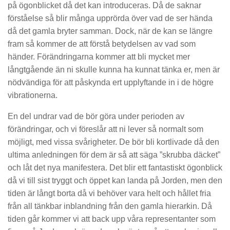
på ögonblicket då det kan introduceras. Då de saknar
förståelse så blir många upprörda över vad de ser hända
då det gamla bryter samman. Dock, när de kan se längre
fram så kommer de att förstå betydelsen av vad som
händer. Förändringarna kommer att bli mycket mer
långtgående än ni skulle kunna ha kunnat tänka er, men är
nödvändiga för att påskynda ert upplyftande in i de högre
vibrationerna.
En del undrar vad de bör göra under perioden av
förändringar, och vi föreslår att ni lever så normalt som
möjligt, med vissa svårigheter. De bör bli kortlivade då den
ultima anledningen för dem är så att säga ”skrubba däcket”
och låt det nya manifestera. Det blir ett fantastiskt ögonblick
då vi till sist tryggt och öppet kan landa på Jorden, men den
tiden är långt borta då vi behöver vara helt och hållet fria
från all tänkbar inblandning från den gamla hierarkin. Då
tiden går kommer vi att back upp våra representanter som