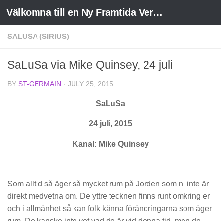
Välkomna till en Ny Framtida Verklighet
Skip to content
SALUSA (SIRIUS)
SaLuSa via Mike Quinsey, 24 juli
BY
ST-GERMAIN
·
JULY 25, 2015
SaLuSa
24 juli, 2015
Kanal: Mike Quinsey
Som alltid så äger så mycket rum på Jorden som ni inte är
direkt medvetna om. De yttre tecknen finns runt omkring er
och i allmänhet så kan folk känna förändringarna som äger
rum. De kanske inte vet vad de är vid denna tid, men de