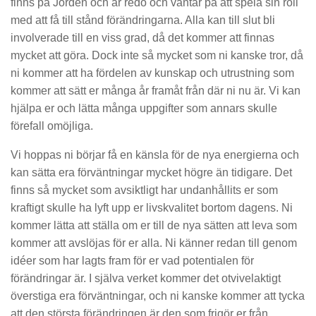
finns på Jorden och är redo och väntar på att spela sin roll
med att få till stånd förändringarna. Alla kan till slut bli
involverade till en viss grad, då det kommer att finnas
mycket att göra. Dock inte så mycket som ni kanske tror, då
ni kommer att ha fördelen av kunskap och utrustning som
kommer att sätt er många år framåt från där ni nu är. Vi kan
hjälpa er och lätta många uppgifter som annars skulle
förefall omöjliga.
Vi hoppas ni börjar få en känsla för de nya energierna och
kan sätta era förväntningar mycket högre än tidigare. Det
finns så mycket som avsiktligt har undanhållits er som
kraftigt skulle ha lyft upp er livskvalitet bortom dagens. Ni
kommer lätta att ställa om er till de nya sätten att leva som
kommer att avslöjas för er alla. Ni känner redan till genom
idéer som har lagts fram för er vad potentialen för
förändringar är. I själva verket kommer det otvivelaktigt
överstiga era förväntningar, och ni kanske kommer att tycka
att den största förändringen är den som frigör er från