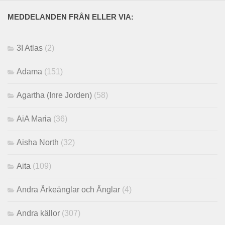
MEDDELANDEN FRÅN ELLER VIA:
3I Atlas
(2)
Adama
(151)
Agartha (Inre Jorden)
(58)
AiA Maria
(36)
Aisha North
(32)
Aita
(109)
Andra Ärkeänglar och Änglar
(4)
Andra källor
(307)