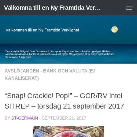
Välkomna till en Ny Framtida Verklighet
Skip to content
AVSLÖJANDEN - BANK OCH VALUTA (EJ
KANALISERAT)
“Snap! Crackle! Pop!” – GCR/RV Intel
SITREP – torsdag 21 september 2017
BY
ST-GERMAIN
·
SEPTEMBER 21, 2017