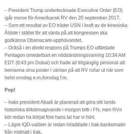
– President Trump undertecknade Executive Order (EO)
igår morse för Amerikansk RV den 20 september 2017.
– Som ett resultat av EO träder USN i kraft av de kinesiska
Äldste i stället för att vänta på att kongressen ska
godkänna Obamacare-upphävandet.
– Också i en direkt respons på Trumps EO utfärdade
Pentagon omedelbart en nödsändningsvarning 10:34 AM
EDT (6:43 pm Dubai) och hade all tillgänglig personal att
bemanna sina poster i väntan på att RV rullar ut när som
helst onsdag e.m./torsdag f.m.
Pop!
– Iraks president Abadi är planerad att göra sitt lands
historiska tillkännagivande i morgon bitti i FN, men RVn
bör redan ha börjat före hans tal har vi hört.
– Lägre IQD-valörer är redan inladdade i Irak-bankomater
från midnatt i Irak.