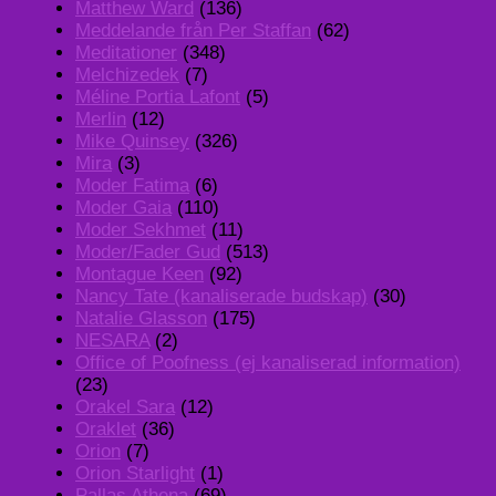
Matthew Ward
(136)
Meddelande från Per Staffan
(62)
Meditationer
(348)
Melchizedek
(7)
Méline Portia Lafont
(5)
Merlin
(12)
Mike Quinsey
(326)
Mira
(3)
Moder Fatima
(6)
Moder Gaia
(110)
Moder Sekhmet
(11)
Moder/Fader Gud
(513)
Montague Keen
(92)
Nancy Tate (kanaliserade budskap)
(30)
Natalie Glasson
(175)
NESARA
(2)
Office of Poofness (ej kanaliserad information)
(23)
Orakel Sara
(12)
Oraklet
(36)
Orion
(7)
Orion Starlight
(1)
Pallas Athena
(69)