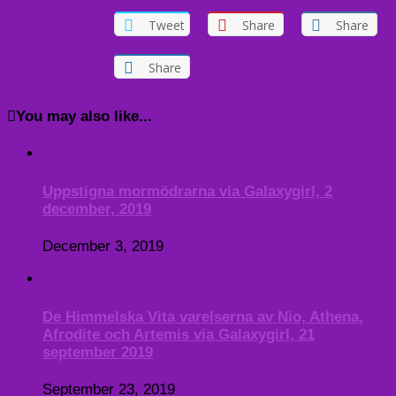
Tweet
Share
Share
Share
You may also like...
Uppstigna mormödrarna via Galaxygirl, 2
december, 2019
December 3, 2019
De Himmelska Vita varelserna av Nio, Athena,
Afrodite och Artemis via Galaxygirl, 21
september 2019
September 23, 2019