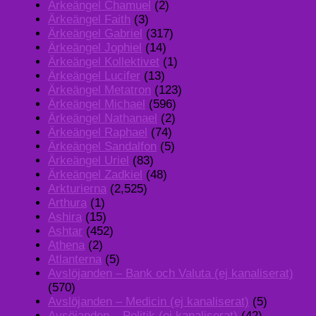
Ärkeängel Chamuel
(2)
Ärkeängel Faith
(3)
Ärkeängel Gabriel
(317)
Ärkeängel Jophiel
(14)
Ärkeängel Kollektivet
(1)
Ärkeängel Lucifer
(13)
Ärkeängel Metatron
(123)
Ärkeängel Michael
(596)
Ärkeängel Nathanael
(2)
Ärkeängel Raphael
(74)
Ärkeängel Sandalfon
(5)
Ärkeängel Uriel
(83)
Ärkeängel Zadkiel
(48)
Arkturierna
(2,525)
Arthura
(1)
Ashira
(15)
Ashtar
(452)
Athena
(2)
Atlanterna
(5)
Avslöjanden – Bank och Valuta (ej kanaliserat)
(570)
Avslöjanden – Medicin (ej kanaliserat)
(5)
Avsöjanden – Politik (ej kanaliserat)
(42)