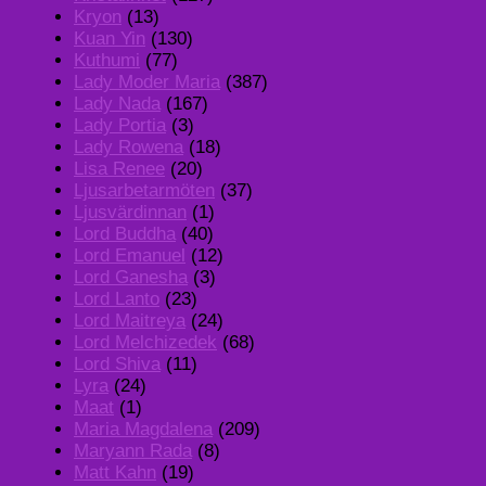
Kryon
(13)
Kuan Yin
(130)
Kuthumi
(77)
Lady Moder Maria
(387)
Lady Nada
(167)
Lady Portia
(3)
Lady Rowena
(18)
Lisa Renee
(20)
Ljusarbetarmöten
(37)
Ljusvärdinnan
(1)
Lord Buddha
(40)
Lord Emanuel
(12)
Lord Ganesha
(3)
Lord Lanto
(23)
Lord Maitreya
(24)
Lord Melchizedek
(68)
Lord Shiva
(11)
Lyra
(24)
Maat
(1)
Maria Magdalena
(209)
Maryann Rada
(8)
Matt Kahn
(19)