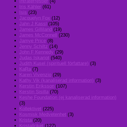
Intraterrestier
(4)
Iris Kähler
(61)
Isis
(23)
Jacquelyn Fox
(12)
Jahn J Kassl
(105)
James Gilliland
(19)
James McConnell
(230)
Jamye Price
(8)
Jenny Schiltz
(14)
John F Kennedy
(29)
Judas Iskariot
(540)
Judith Kusel (spirituell författare)
(3)
KaRa
(7)
Karen Vivenzio
(29)
Kathy Vik (kanaliserad information)
(3)
Kerstin Eriksson
(107)
Kerstin Sisilla
(70)
Keshe Foundation (ej kanaliserad information)
(3)
Kollektivet
(225)
Kosmisk Medvetenhet
(3)
Krista
(20)
Kristallriket
(127)