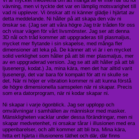
Vi är mycket medvetna om att många av er inte har tid för
vävning, men vi tyckte det var en lämplig motsvarighet till
vad ni upplever. Vi önskar att ni känner glädje i hjärtat av
detta meddelande. Ni håller på att skapa den väv ni
önskar se. (Jag ser att våra högre Jag trär tråden för oss
och visar vägen för vårt livsmönster. Jag ser att denna
3D nål och tråd kommer att uppgraderas till plasmaljus,
mycket mer flytande i sin skapelse, med många fler
dimensioner att leka på. De känner att vi är i en mycket
solid verklighet som håller på att bli mer plasmaljus, mer
av en uppgraderad version. Jag se att allt håller på att bli
ljusenergi, kodat.) Ja, mina kära, men det har alltid varit
ljusenergi, det var bara för kompakt för att ni skulle se
det. När ni höjer er vibration kommer ni att kunna förstå
de högre dimensionella samspelen när ni skapar. Precis
som era datorprogram, när ni kodar skapar ni.
Ni skapar i varje ögonblick. Jag ser upplopp och
omvälvningar i samhällen av människor med masker.
Mänskligheten vacklar under dessa förändringar, men ni
skapar medvetenhet, ni orsakar tårar i illusionen med era
uppenbarelser, och allt kommer att bli bra. Mina kära,
hitta ert hjärta i illusionens täthet och där, där finns