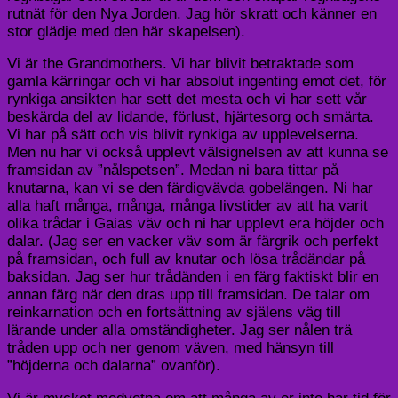
rutnät för den Nya Jorden. Jag hör skratt och känner en
stor glädje med den här skapelsen).
Vi är the Grandmothers. Vi har blivit betraktade som
gamla kärringar och vi har absolut ingenting emot det, för
rynkiga ansikten har sett det mesta och vi har sett vår
beskärda del av lidande, förlust, hjärtesorg och smärta.
Vi har på sätt och vis blivit rynkiga av upplevelserna.
Men nu har vi också upplevt välsignelsen av att kunna se
framsidan av ”nålspetsen”. Medan ni bara tittar på
knutarna, kan vi se den färdigvävda gobelängen. Ni har
alla haft många, många, många livstider av att ha varit
olika trådar i Gaias väv och ni har upplevt era höjder och
dalar. (Jag ser en vacker väv som är färgrik och perfekt
på framsidan, och full av knutar och lösa trådändar på
baksidan. Jag ser hur trådänden i en färg faktiskt blir en
annan färg när den dras upp till framsidan. De talar om
reinkarnation och en fortsättning av själens väg till
lärande under alla omständigheter. Jag ser nålen trä
tråden upp och ner genom väven, med hänsyn till
”höjderna och dalarna” ovanför).