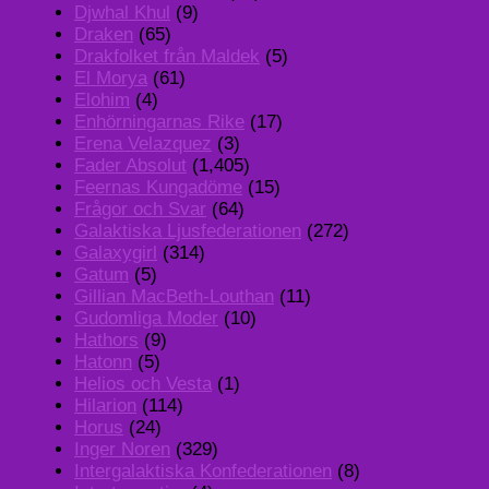
Djwhal Khul
(9)
Draken
(65)
Drakfolket från Maldek
(5)
El Morya
(61)
Elohim
(4)
Enhörningarnas Rike
(17)
Erena Velazquez
(3)
Fader Absolut
(1,405)
Feernas Kungadöme
(15)
Frågor och Svar
(64)
Galaktiska Ljusfederationen
(272)
Galaxygirl
(314)
Gatum
(5)
Gillian MacBeth-Louthan
(11)
Gudomliga Moder
(10)
Hathors
(9)
Hatonn
(5)
Helios och Vesta
(1)
Hilarion
(114)
Horus
(24)
Inger Noren
(329)
Intergalaktiska Konfederationen
(8)