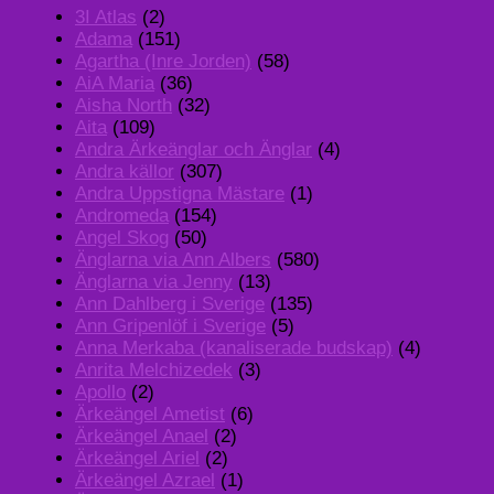
3I Atlas
(2)
Adama
(151)
Agartha (Inre Jorden)
(58)
AiA Maria
(36)
Aisha North
(32)
Aita
(109)
Andra Ärkeänglar och Änglar
(4)
Andra källor
(307)
Andra Uppstigna Mästare
(1)
Andromeda
(154)
Angel Skog
(50)
Änglarna via Ann Albers
(580)
Änglarna via Jenny
(13)
Ann Dahlberg i Sverige
(135)
Ann Gripenlöf i Sverige
(5)
Anna Merkaba (kanaliserade budskap)
(4)
Anrita Melchizedek
(3)
Apollo
(2)
Ärkeängel Ametist
(6)
Ärkeängel Anael
(2)
Ärkeängel Ariel
(2)
Ärkeängel Azrael
(1)