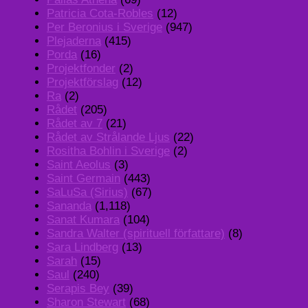
Patricia Cota-Robles
(12)
Per Beronius i Sverige
(947)
Plejaderna
(415)
Porda
(16)
Projektfonder
(2)
Projektförslag
(12)
Ra
(2)
Rådet
(205)
Rådet av 7
(21)
Rådet av Strålande Ljus
(22)
Rositha Bohlin i Sverige
(2)
Saint Aeolus
(3)
Saint Germain
(443)
SaLuSa (Sirius)
(67)
Sananda
(1,118)
Sanat Kumara
(104)
Sandra Walter (spirituell författare)
(8)
Sara Lindberg
(13)
Sarah
(15)
Saul
(240)
Serapis Bey
(39)
Sharon Stewart
(68)