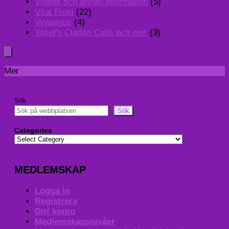
Videos och annan information
(5)
Vital Frosi
(22)
Vywamus
(4)
Yosef's Clarion Calls och mer
(3)
Mer
Sök
Sök
Categories
MEDLEMSKAP
Logga in
Registrera
Ditt konto
Medlemskapsnivåer