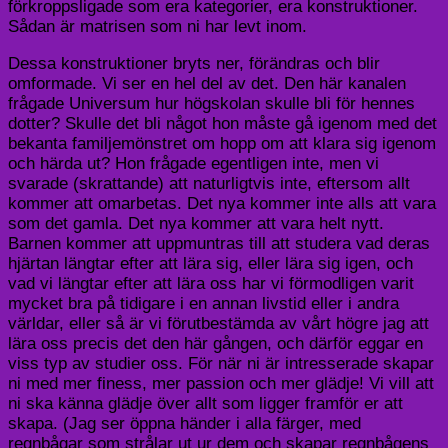
förkroppsligade som era kategorier, era konstruktioner.
Sådan är matrisen som ni har levt inom.
Dessa konstruktioner bryts ner, förändras och blir
omformade. Vi ser en hel del av det. Den här kanalen
frågade Universum hur högskolan skulle bli för hennes
dotter? Skulle det bli något hon måste gå igenom med det
bekanta familjemönstret om hopp om att klara sig igenom
och härda ut? Hon frågade egentligen inte, men vi
svarade (skrattande) att naturligtvis inte, eftersom allt
kommer att omarbetas. Det nya kommer inte alls att vara
som det gamla. Det nya kommer att vara helt nytt.
Barnen kommer att uppmuntras till att studera vad deras
hjärtan längtar efter att lära sig, eller lära sig igen, och
vad vi längtar efter att lära oss har vi förmodligen varit
mycket bra på tidigare i en annan livstid eller i andra
världar, eller så är vi förutbestämda av vårt högre jag att
lära oss precis det den här gången, och därför eggar en
viss typ av studier oss. För när ni är intresserade skapar
ni med mer finess, mer passion och mer glädje! Vi vill att
ni ska känna glädje över allt som ligger framför er att
skapa. (Jag ser öppna händer i alla färger, med
regnbågar som strålar ut ur dem och skapar regnbågens