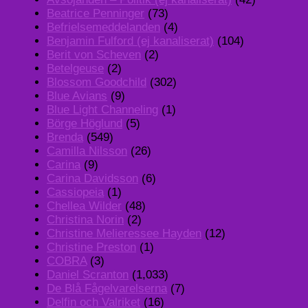
Beatrice Penninger
(73)
Befrielsemeddelanden
(4)
Benjamin Fulford (ej kanaliserat)
(104)
Berit von Scheven
(2)
Betelgeuse
(2)
Blossom Goodchild
(302)
Blue Avians
(9)
Blue Light Channeling
(1)
Börge Höglund
(5)
Brenda
(549)
Camilla Nilsson
(26)
Carina
(9)
Carina Davidsson
(6)
Cassiopeia
(1)
Chellea Wilder
(48)
Christina Norin
(2)
Christine Melieressee Hayden
(12)
Christine Preston
(1)
COBRA
(3)
Daniel Scranton
(1,033)
De Blå Fågelvarelserna
(7)
Delfin och Valriket
(16)