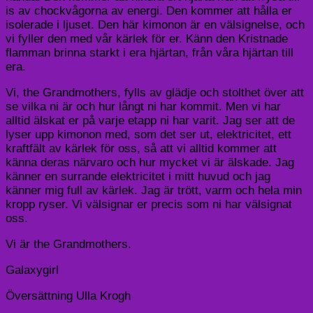
is av chockvågorna av energi. Den kommer att hålla er
isolerade i ljuset. Den här kimonon är en välsignelse, och
vi fyller den med vår kärlek för er. Känn den Kristnade
flamman brinna starkt i era hjärtan, från våra hjärtan till
era.
Vi, the Grandmothers, fylls av glädje och stolthet över att
se vilka ni är och hur långt ni har kommit. Men vi har
alltid älskat er på varje etapp ni har varit. Jag ser att de
lyser upp kimonon med, som det ser ut, elektricitet, ett
kraftfält av kärlek för oss, så att vi alltid kommer att
känna deras närvaro och hur mycket vi är älskade. Jag
känner en surrande elektricitet i mitt huvud och jag
känner mig full av kärlek. Jag är trött, varm och hela min
kropp ryser. Vi välsignar er precis som ni har välsignat
oss.
Vi är the Grandmothers.
Galaxygirl
Översättning Ulla Krogh