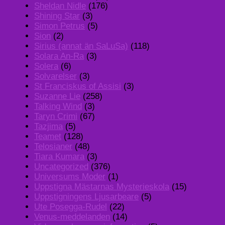
Sheldan Nidle
(176)
Shining Star
(3)
Simon Petrus
(5)
Sion
(2)
Sirius (annat än SaLuSa)
(118)
Solara An-Ra
(3)
Solera
(6)
Solvarelser
(3)
St Franciskus of Assisi
(3)
Suzanne Lie
(258)
Talking Wind
(3)
Taryn Crimi
(67)
Tazjima
(5)
Teamet
(128)
Telosianer
(48)
Tiara Kumara
(3)
Uncategorized
(376)
Universums Moder
(1)
Uppstigna Mästarnas Mysterieskola
(15)
Uppstigningens Ljusarbeare
(5)
Ute Posegga-Rudel
(22)
Venus-meddelanden
(14)