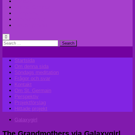
Kontakt
Om St. Germain
Perspektiv
Projektförslag
Hittade projekt
Search
for:
Startsida
Om denna sida
Söndags meditation
Frågor och svar
Kontakt
Om St. Germain
Perspektiv
Projektförslag
Hittade projekt
Galaxygirl
The Grandmothers via Galaxygirl,