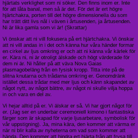
hjärtats verklighet som ni söker. Den finns inom er. Inte
för att låta banal, men så är det. För det är ert högre
hjärtchakra, porten till det högre dimensionella du som
har trätt ditt livs nål i väven i årtusenden, ja årtusenden.
Ni är lika gamla som vi är! (Skrattar)
Vi önskar att ni vill fokusera på ert hjärtchakra. Vi önskar
att ni vill andas in i det och känna hur våra händer formar
en cirkel av ljus omkring er och att ni känna vår kärlek för
er. Kära ni, ni är otroligt älskade och högt värderade för
dem ni är. Ni håller på att väva Nova Gaias
plasmagobeläng från en fysisk kropp. Titta inte på de
slitna knutarna och trådarna omkring er. Genomdränk
istället dessa trådar med mer ljus och känn skapandet av
något nytt, av något bättre, av något ni skulle vilja hoppa
in och vara en del av.
Vi hejar alltid på er. Vi älskar er så. Vi har gjort något för
er. (Jag ser en underbar ceremoniell kimono i fantastiska
färger som är skapad för varje ljusarbetare, symbolisk för
vår uppstigning). Ja, mina kära, den kommer att värma er
när ni blir kalla av nyheterna om vad som kommer att
hända. Den kommer att hindra ert hjärta från att frysa till