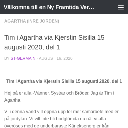
Välkomna till en Ny Framtida Verklighet
Skip to content
AGARTHA (INRE JORDEN)
Tim i Agartha via Kjerstin Sisilla 15
augusti 2020, del 1
BY
ST-GERMAIN
·
AUGUST 16, 2020
Tim i Agartha via Kjerstin Sisilla 15 augusti 2020, del 1
Hej på er alla -Vänner, Systrar och Bröder. Jag är Tim i
Agartha.
Vi i denna värld vill öppna upp för mer samarbete med er
på jordytan. Vi vill inte bli bortglömda nu när vi alla
överöses med de underbaraste Kärleksenergier från