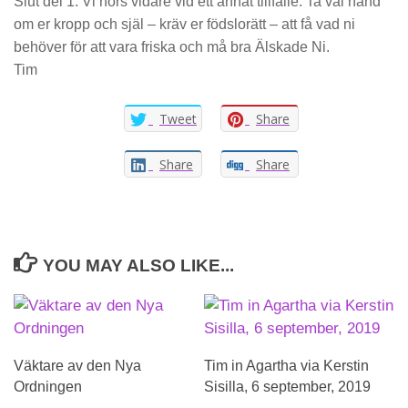
Slut del 1. Vi hörs vidare vid ett annat tillfälle. Ta väl hand
om er kropp och själ – kräv er födslorätt – att få vad ni
behöver för att vara friska och må bra Älskade Ni.
Tim
Tweet
Share
Share
Share
YOU MAY ALSO LIKE...
Väktare av den Nya
Tim in Agartha via Kerstin
Ordningen
Sisilla, 6 september, 2019