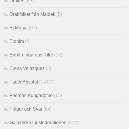
Draken
(65)
Drakfolket från Maldek
(5)
El Morya
(61)
Elohim
(4)
Enhörningarnas Rike
(17)
Erena Velazquez
(3)
Fader Absolut
(1,407)
Feernas Kungadöme
(15)
Frågor och Svar
(64)
Galaktiska Ljusfederationen
(272)