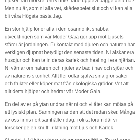
Ljuset från mörkret om vi inte hade upplevt bägge delarna?
Men nu är, som ni alla vet, skådespelet slut och vi kan alla
bli våra Högsta bästa Jag.
En stor hjälp för er alla i den osannolikt snabba
utvecklingen som vår Moder Gaia gör upp mot Ljusets
sfärer är jordningen. Er kontakt med djuren och naturen har
verkligen djupnat betydligt den senaste tiden. Ni älskar era
husdjur och kan ta in deras kärlek och healing i era hjärtan.
Ni värnar om naturen och njuter av bad i hav och sjöar och
av naturens skönhet. Allt fler odlar själva sina grönsaker
och frukter eller köper mat från ekologiska grödor. Vet att
allt detta hjälper och hedrar vår Moder Gaia.
En del av er på ytan undrar när ni och vi åter kan mötas på
ett fysiskt plan. Sanningen är den att det redan sker. Många
av oss finns i ert samhälle i dag, i olika forum där vi
försöker ge en knuff i riktning mot Ljus och Kärlek.