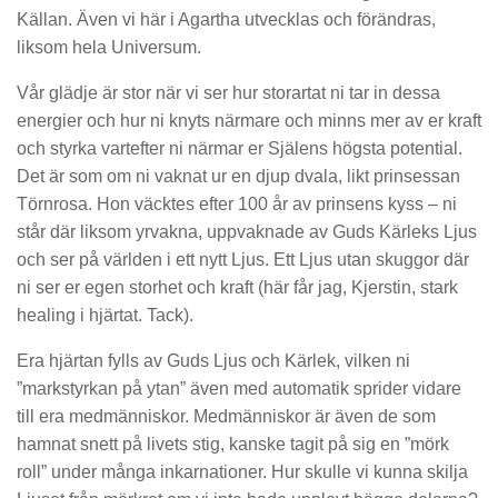
Källan. Även vi här i Agartha utvecklas och förändras,
liksom hela Universum.
Vår glädje är stor när vi ser hur storartat ni tar in dessa
energier och hur ni knyts närmare och minns mer av er kraft
och styrka vartefter ni närmar er Själens högsta potential.
Det är som om ni vaknat ur en djup dvala, likt prinsessan
Törnrosa. Hon väcktes efter 100 år av prinsens kyss – ni
står där liksom yrvakna, uppvaknade av Guds Kärleks Ljus
och ser på världen i ett nytt Ljus. Ett Ljus utan skuggor där
ni ser er egen storhet och kraft (här får jag, Kjerstin, stark
healing i hjärtat. Tack).
Era hjärtan fylls av Guds Ljus och Kärlek, vilken ni
”markstyrkan på ytan” även med automatik sprider vidare
till era medmänniskor. Medmänniskor är även de som
hamnat snett på livets stig, kanske tagit på sig en ”mörk
roll” under många inkarnationer. Hur skulle vi kunna skilja