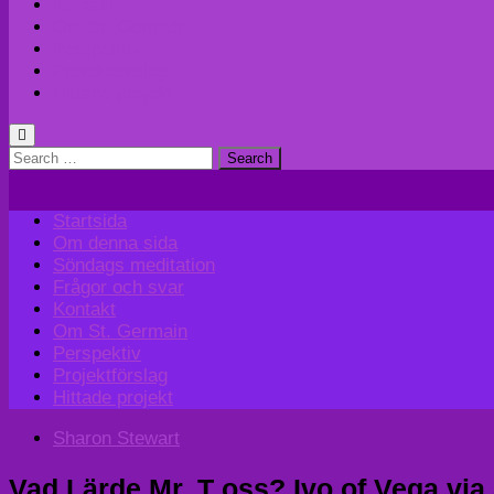
Kontakt
Om St. Germain
Perspektiv
Projektförslag
Hittade projekt
Search
for:
Startsida
Om denna sida
Söndags meditation
Frågor och svar
Kontakt
Om St. Germain
Perspektiv
Projektförslag
Hittade projekt
Sharon Stewart
Vad Lärde Mr. T oss? Ivo of Vega via