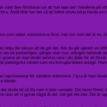
r valet blev förfalskat var att han lade det i händerna på sitt
ra. Ändå tillät han det så att folket skulle börja hävda sin r
leva som sätter människorna först, inte sist som det är nu.
kt dölja det faktum att de gör det. När du går igenom en WM 
 ute på parkeringen, gångar utan mat, antingen behövde det 
ranne att man skulle behöva vara i din ålder för att förstå
r de patologiska värden som era korrupta ledare antagit. Hu
 representerar för världens människor. I fyra år fann lände
ra händer.
tt det skulle bli så illa men vi blev varnade. Det fanns filme
re utan att vi gjorde något åt det. Det gör det inte. Det är u