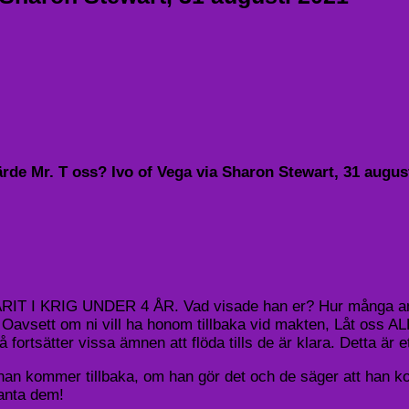
ärde Mr. T oss?
Ivo of Vega via Sharon Stewart, 31 augus
T I KRIG UNDER 4 ÅR. Vad visade han er? Hur många amerik
an. Oavsett om ni vill ha honom tillbaka vid makten, Låt 
fortsätter vissa ämnen att flöda tills de är klara. Detta är e
ls han kommer tillbaka, om han gör det och de säger att han ko
 anta dem!