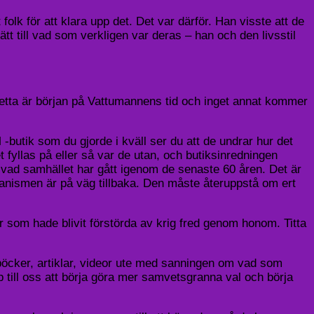
 folk för att klara upp det. Det var därför. Han visste att de
ätt till vad som verkligen var deras – han och den livsstil
 Detta är början på Vattumannens tid och inget annat kommer
-butik som du gjorde i kväll ser du att de undrar hur det
fyllas på eller så var de utan, och butiksinredningen
 vad samhället har gått igenom de senaste 60 åren. Det är
manismen är på väg tillbaka. Den måste återuppstå om ert
r som hade blivit förstörda av krig fred genom honom. Titta
r, böcker, artiklar, videor ute med sanningen om vad som
pp till oss att börja göra mer samvetsgranna val och börja