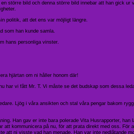
en större bild och denna större bild innebar att han gick ur v
igheter.
 politik, att det ens var möjligt längre.
nåd som han kunde samla.
om hans personliga vinster.
 era hjärtan om ni håller honom där!
 har vi fått Mr. T. Vi måste se det budskap som dessa ledare
 ledare. Ljög i våra ansikten och stal våra pengar bakom ryg
aning. Han gav er inte bara polerade Vita Husrapporter, han l
r att kommunicera på nu, för att prata direkt med oss. För
e att ni visste vad han menade. Han var inte nedlåtande mot f