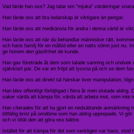
Vad lärde han oss? Jag talar om ”mjuka” värderingar snara
Han lärde oss att bra ledarskap är viktigare än pengar.
Han lärde oss att medkänsla för andra i denna värld är vikt
Han lärde oss att när du behandlar människor rätt, kommer
och hans familj för en måltid eller en natts sömn just nu. In
ge honom den gästfrihet de kunde.
Han gav företräde åt dem som talade sanning och undvek re
självklart par. De var en fröjd att lyssna på och se dem f
Han lärde oss att direkt tal härskar över manipulation, lögn
Han blev offentligt förlöjligad i flera år men slutade aldri
saker värda att kämpa för, värda att arbeta mot, som inte i
Han citerades för att ha gjort en nedsättande anmärkning mo
tillfällig brist på omdöme som han aldrig upprepade. Vi gör d
och vi tillät den att göra oss bättre.
Istället för att kämpa för det som verkligen var hans, stod 