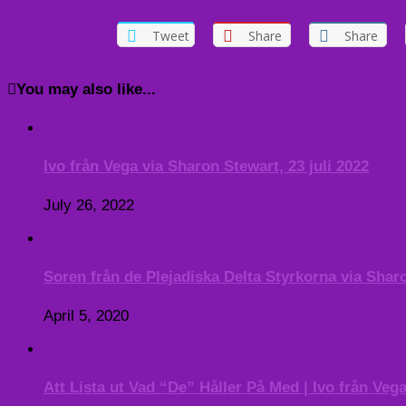
Tweet
Share
Share
You may also like...
Ivo från Vega via Sharon Stewart, 23 juli 2022
July 26, 2022
Soren från de Plejadiska Delta Styrkorna via Sharo
April 5, 2020
Att Lista ut Vad “De” Håller På Med | Ivo från Ve