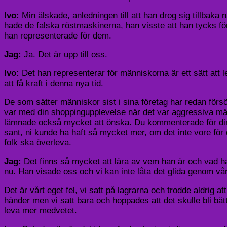
Ivo:
Min älskade, anledningen till att han drog sig tillbaka nä
hade de falska röstmaskinerna, han visste att han tycks förlo
han representerade för dem.
Jag:
Ja. Det är upp till oss.
Ivo:
Det han representerar för människorna är ett sätt att 
att få kraft i denna nya tid.
De som sätter människor sist i sina företag har redan försö
var med din shoppingupplevelse när det var aggressiva män
lämnade också mycket att önska. Du kommenterade för din g
sant, ni kunde ha haft så mycket mer, om det inte vore fö
folk ska överleva.
Jag:
Det finns så mycket att lära av vem han är och vad han
nu. Han visade oss och vi kan inte låta det glida genom vå
Det är vårt eget fel, vi satt på lagrarna och trodde aldrig a
händer men vi satt bara och hoppades att det skulle bli bätt
leva mer medvetet.