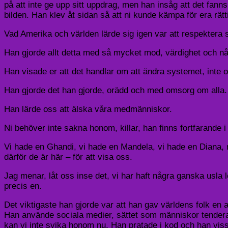
på att inte ge upp sitt uppdrag, men han insåg att det fanns 
bilden. Han klev åt sidan så att ni kunde kämpa för era rätt
Vad Amerika och världen lärde sig igen var att respektera sin
Han gjorde allt detta med så mycket mod, värdighet och 
Han visade er att det handlar om att ändra systemet, inte 
Han gjorde det han gjorde, orädd och med omsorg om alla.
Han lärde oss att älska våra medmänniskor.
Ni behöver inte sakna honom, killar, han finns fortfarande i
Vi hade en Ghandi, vi hade en Mandela, vi hade en Diana, nu
därför de är här – för att visa oss.
Jag menar, låt oss inse det, vi har haft några ganska usla
precis en.
Det viktigaste han gjorde var att han gav världens folk en 
Han använde sociala medier, sättet som människor tendera
kan vi inte svika honom nu. Han pratade i kod och han visst