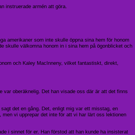
n instruerade armén att göra.
många amerikaner som inte skulle öppna sina hem för honom
att de skulle välkomna honom in i sina hem på ögonblicket och
nom och Kaley MacInneny, vilket fantastiskt, direkt,
e var oberäknelig. Det han visade oss där är att det finns
sagt det en gång. Det, enligt mig var ett misstag, en
 men vi upprepar det inte för att vi har lärt oss lektionen
de i sinnet för er. Han förstod att han kunde ha insisterat