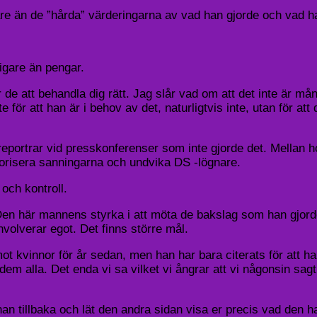
re än de ”hårda” värderingarna av vad han gjorde och vad ha
igare än pengar.
 de att behandla dig rätt. Jag slår vad om att det inte är 
te för att han är i behov av det, naturligtvis inte, utan för 
portrar vid presskonferenser som inte gjorde det. Mellan ho
avorisera sanningarna och undvika DS -lögnare.
 och kontroll.
g. Den här mannens styrka i att möta de bakslag som han gjord
nvolverar egot. Det finns större mål.
t kvinnor för år sedan, men han har bara citerats för att ha 
em alla. Det enda vi sa vilket vi ångrar att vi någonsin sagt,
han tillbaka och lät den andra sidan visa er precis vad den ha