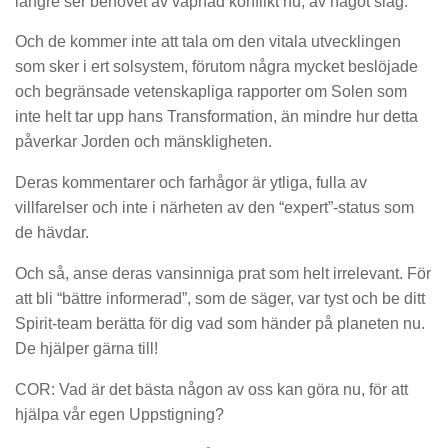
längre ser behovet av väpnad konflikt nu, av något slag.
Och de kommer inte att tala om den vitala utvecklingen
som sker i ert solsystem, förutom några mycket beslöjade
och begränsade vetenskapliga rapporter om Solen som
inte helt tar upp hans Transformation, än mindre hur detta
påverkar Jorden och mänskligheten.
Deras kommentarer och farhågor är ytliga, fulla av
villfarelser och inte i närheten av den “expert”-status som
de hävdar.
Och så, anse deras vansinniga prat som helt irrelevant. För
att bli “bättre informerad”, som de säger, var tyst och be ditt
Spirit-team berätta för dig vad som händer på planeten nu.
De hjälper gärna till!
COR: Vad är det bästa någon av oss kan göra nu, för att
hjälpa vår egen Uppstigning?