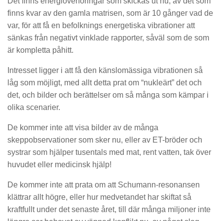
Det finns energiöverföringar som skickas ut nu, av det som
finns kvar av den gamla matrisen, som är 10 gånger vad de
var, för att få en befolknings energetiska vibrationer att
sänkas från negativt vinklade rapporter, såväl som de som
är kompletta påhitt.
Intresset ligger i att få den känslomässiga vibrationen så
låg som möjligt, med allt detta prat om “nukleärt” det och
det, och bilder och berättelser om så många som kämpar i
olika scenarier.
De kommer inte att visa bilder av de många
skeppobservationer som sker nu, eller av ET-bröder och
systrar som hjälper tusentals med mat, rent vatten, tak över
huvudet eller medicinsk hjälp!
De kommer inte att prata om att Schumann-resonansen
klättrar allt högre, eller hur medvetandet har skiftat så
kraftfullt under det senaste året, till där många miljoner inte