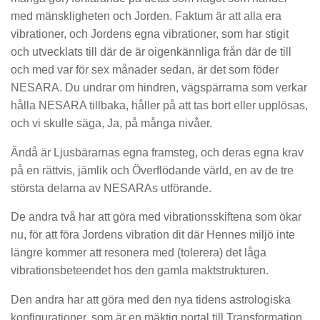
med mänskligheten och Jorden. Faktum är att alla era
vibrationer, och Jordens egna vibrationer, som har stigit
och utvecklats till där de är oigenkännliga från där de till
och med var för sex månader sedan, är det som föder
NESARA. Du undrar om hindren, vägspärrarna som verkar
hålla NESARA tillbaka, håller på att tas bort eller upplösas,
och vi skulle säga, Ja, på många nivåer.
Ändå är Ljusbärarnas egna framsteg, och deras egna krav
på en rättvis, jämlik och Överflödande värld, en av de tre
största delarna av NESARAs utförande.
De andra två har att göra med vibrationsskiftena som ökar
nu, för att föra Jordens vibration dit där Hennes miljö inte
längre kommer att resonera med (tolerera) det låga
vibrationsbeteendet hos den gamla maktstrukturen.
Den andra har att göra med den nya tidens astrologiska
konfigurationer, som är en mäktig portal till Transformation