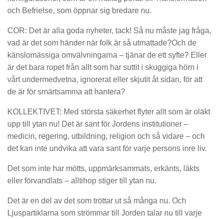
och Befrielse, som öppnar sig bredare nu.
COR: Det är alla goda nyheter, tack! Så nu måste jag fråga,
vad är det som händer när folk är så utmattade?Och de
känslomässiga omvälvningarna – tjänar de ett syfte? Eller
är det bara ropet från allt som har suttit i skuggiga hörn i
vårt undermedvetna, ignorerat eller skjutit åt sidan, för att
de är för smärtsamma att hantera?
KOLLEKTIVET: Med största säkerhet flyter allt som är oläkt
upp till ytan nu! Det är sant för Jordens institutioner –
medicin, regering, utbildning, religion och så vidare – och
det kan inte undvika att vara sant för varje persons inre liv.
Det som inte har mötts, uppmärksammats, erkänts, läkts
eller förvandlats – alltihop stiger till ytan nu.
Det är en del av det som tröttar ut så många nu. Och
Ljuspartiklarna som strömmar till Jorden talar nu till varje