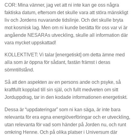
COR: Mina vänner, jag vet att ni inte kan ge oss några
faktiska datum, eftersom det skulle vara att störa mänskligt
liv och Jordens nuvarande tidslinje. Och det skulle bryta
mot kosmisk lag. Men om ni kunde berätta för oss var vi är
angående NESARAs utveckling, skulle all information där
vara mycket uppskattad!
KOLLEKTIVET: Vi talar [energetiskt] om detta ämne med
alla som är öppna för sådant, fastän främst i deras
sömntillstånd.
Så att den aspekten av en persons ande och psyke, så
kraftfullt kopplad till sin själ, och fullt medveten om sitt
Jorduppdrag, tar in den kodade informationen energetiskt.
Dessa är “uppdateringar” som ni kan säga, är inte bara
relevanta för era egna energiöverföringar och er utveckling,
utan relevanta för vad som händer på Jorden nu, och runt
omkring Henne. Och på olika platser i Universum där