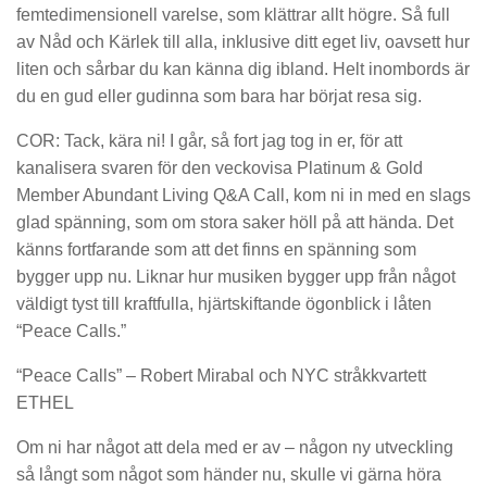
femtedimensionell varelse, som klättrar allt högre. Så full
av Nåd och Kärlek till alla, inklusive ditt eget liv, oavsett hur
liten och sårbar du kan känna dig ibland. Helt inombords är
du en gud eller gudinna som bara har börjat resa sig.
COR: Tack, kära ni! I går, så fort jag tog in er, för att
kanalisera svaren för den veckovisa Platinum & Gold
Member Abundant Living Q&A Call, kom ni in med en slags
glad spänning, som om stora saker höll på att hända. Det
känns fortfarande som att det finns en spänning som
bygger upp nu. Liknar hur musiken bygger upp från något
väldigt tyst till kraftfulla, hjärtskiftande ögonblick i låten
“Peace Calls.”
“Peace Calls” – Robert Mirabal och NYC stråkkvartett
ETHEL
Om ni har något att dela med er av – någon ny utveckling
så långt som något som händer nu, skulle vi gärna höra