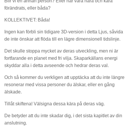
Blir vi en annan person? Eller har våra nära och kära
förändrats, eller båda?
KOLLEKTIVET: Båda!
Ingen kan förbli sin tidigare 3D-version i detta Ljus, såvida
de inte önskar att flöda till en lägre dimensionell tidslinje.
Det skulle stoppa mycket av deras utveckling, men ni är
fortfarande en planet med fri vilja. Skaparkällans energi
skyddar alla i detta avseende och hedrar deras val.
Och så kommer du verkligen att upptäcka att du inte längre
resonerar med vissa personer du älskar, eller en gång
älskade.
Tillåt skiftena! Välsigna dessa kära på deras väg.
De betyder att du inte skadar dig, i det sista kapitlet av din
anslutning.