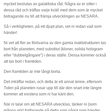
mycket beslutas av galaktiska råd. Några av er sitter i
dessa råd och träffas varje kväll med dem som är mycket
bidragande nu till att främja utvecklingen av NESARA.
Så i verkligheten, på ett djupt plan, vet ni redan vad som
händer!
Ni vet att fler av förövarna av den gamla maktstrukturen tas
bort från planeten, med substitut (kloner, solida hologram
eller “dubbelgångare”) i deras ställe. Dessa kommer också
att tas bort i framtiden.
Den framtiden är inte långt borta.
Det inträffar redan, och detta är ett annat ämne, eftersom
Tiden på planeten rusar upp till där den snart inte längre
kommer att existera som ni har känt den.
När ni talar om att NESARA utvecklas, tänker ni (som
många gör) fortfarande på detta som något som händer