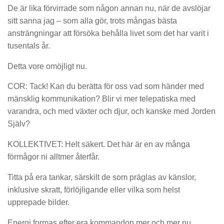
De är lika förvirrade som någon annan nu, när de avslöjar
sitt sanna jag – som alla gör, trots mångas bästa
ansträngningar att försöka behålla livet som det har varit i
tusentals år.
Detta vore omöjligt nu.
COR: Tack! Kan du berätta för oss vad som händer med
mänsklig kommunikation? Blir vi mer telepatiska med
varandra, och med växter och djur, och kanske med Jorden
Själv?
KOLLEKTIVET: Helt säkert. Det här är en av många
förmågor ni alltmer återfår.
Titta på era tankar, särskilt de som präglas av känslor,
inklusive skratt, förlöjligande eller vilka som helst
upprepade bilder.
Energi formas efter era kommandon mer och mer nu.