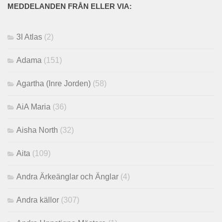
MEDDELANDEN FRÅN ELLER VIA:
3I Atlas
(2)
Adama
(151)
Agartha (Inre Jorden)
(58)
AiA Maria
(36)
Aisha North
(32)
Aita
(109)
Andra Ärkeänglar och Änglar
(4)
Andra källor
(307)