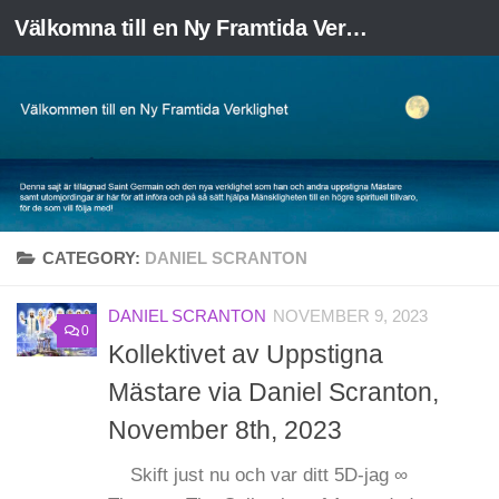
Välkomna till en Ny Framtida Verklighet
Skip to content
CATEGORY:
DANIEL SCRANTON
DANIEL SCRANTON
NOVEMBER 9, 2023
0
Kollektivet av Uppstigna
Mästare via Daniel Scranton,
November 8th, 2023
Skift just nu och var ditt 5D-jag ∞